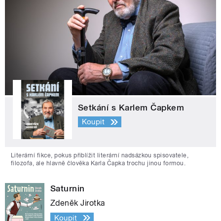
Setkání s Karlem Čapkem
Koupit
Literární fikce, pokus přiblížit literární nadsázkou spisovatele,
filozofa, ale hlavně člověka Karla Čapka trochu jinou formou.
Saturnin
Zdeněk Jirotka
Koupit