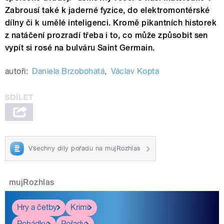
Zabrousí také k jaderné fyzice, do elektromontérské
dílny či k umělé inteligenci. Kromě pikantních historek
z natáčení prozradí třeba i to, co může způsobit sen
vypít si rosé na bulváru Saint Germain.
autoři:
Daniela Brzobohatá
,
Václav Kopta
Všechny díly pořadu na mujRozhlas
mujRozhlas
Hry a četby
Krimi
Pohádky
Pořady