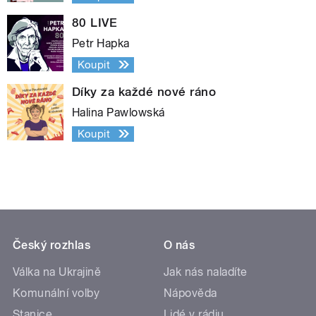
80 LIVE
Petr Hapka
Koupit
Díky za každé nové ráno
Halina Pawlowská
Koupit
Český rozhlas
O nás
Válka na Ukrajině
Jak nás naladíte
Komunální volby
Nápověda
Stanice
Lidé v rádiu