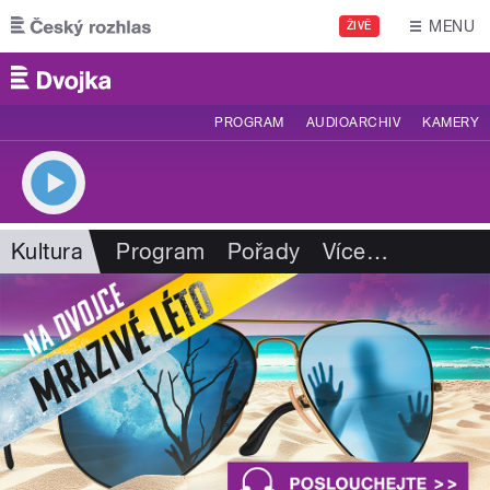
Přejít k hlavnímu obsahu
MENU
ŽIVĚ
PROGRAM
AUDIOARCHIV
KAMERY
Kultura
Program
Pořady
Více
…