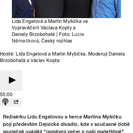
Lída Engelová a Martin Myšička ve
Vypravěčích Václava Kopty a
Daniely Brzobohaté | Foto:
Lucie
Němečková
, Český rozhlas
Hosté: Lída Engelová a Martin Myšička. Moderují Daniela
Brzobohatá a Václav Kopta
55:00
Režisérku Lídu Engelovou a herce Martina Myšičku
pojí především Dejvické divadlo, kde v současné době
společně uvádějí "úsměvný večer o naší mateřštině".