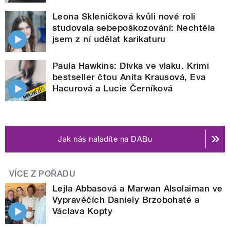
Leona Skleničková kvůli nové roli
studovala sebepoškozování: Nechtěla
jsem z ní udělat karikaturu
Paula Hawkins: Dívka ve vlaku. Krimi
bestseller čtou Anita Krausová, Eva
Hacurová a Lucie Černíková
Jak nás naladíte na DABu
VÍCE Z POŘADU
Lejla Abbasová a Marwan Alsolaiman ve
Vypravěčích Daniely Brzobohaté a
Václava Kopty