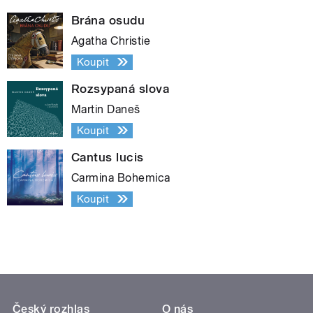
Brána osudu
Agatha Christie
Koupit
Rozsypaná slova
Martin Daneš
Koupit
Cantus lucis
Carmina Bohemica
Koupit
Český rozhlas
O nás