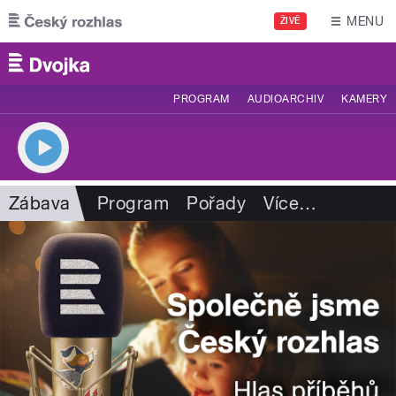
Přejít k hlavnímu obsahu
MENU
ŽIVĚ
PROGRAM
AUDIOARCHIV
KAMERY
Zábava
Program
Pořady
Více
…