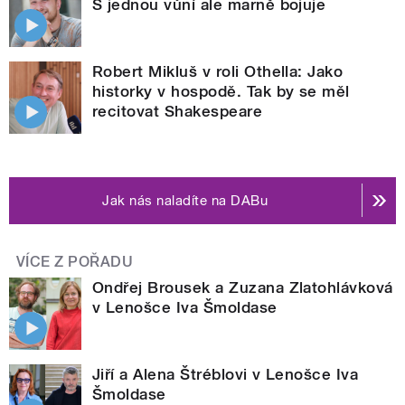
S jednou vůní ale marně bojuje
Robert Mikluš v roli Othella: Jako
historky v hospodě. Tak by se měl
recitovat Shakespeare
Jak nás naladíte na DABu
VÍCE Z POŘADU
Ondřej Brousek a Zuzana Zlatohlávková
v Lenošce Iva Šmoldase
Jiří a Alena Štréblovi v Lenošce Iva
Šmoldase