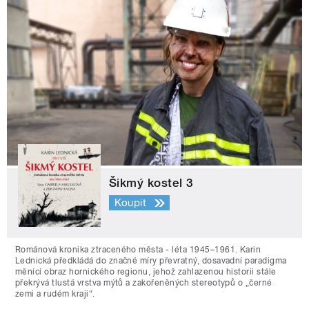
Šikmý kostel 3
Koupit
Románová kronika ztraceného města - léta 1945–1961. Karin
Lednická předkládá do značné míry převratný, dosavadní paradigma
měnící obraz hornického regionu, jehož zahlazenou historii stále
překrývá tlustá vrstva mýtů a zakořeněných stereotypů o „černé
zemi a rudém kraji“.