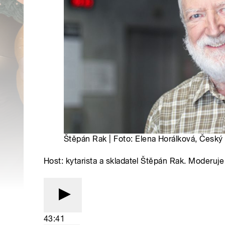
Štěpán Rak | Foto: Elena Horálková, Český
Host: kytarista a skladatel Štěpán Rak. Moderuje
43:41