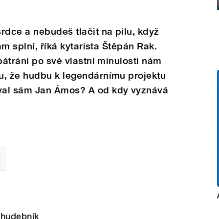
rdce a nebudeš tlačit na pilu, když
am splní, říká kytarista Štěpán Rak.
pátrání po své vlastní minulosti nám
u, že hudbu k legendárnímu projektu
val sám Jan Ámos? A od kdy vyznává
 hudebník