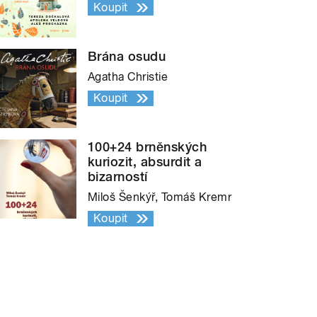
Koupit
Brána osudu
Agatha Christie
Koupit
100+24 brněnských
kuriozit, absurdit a
bizarností
Miloš Šenkýř, Tomáš Kremr
Koupit