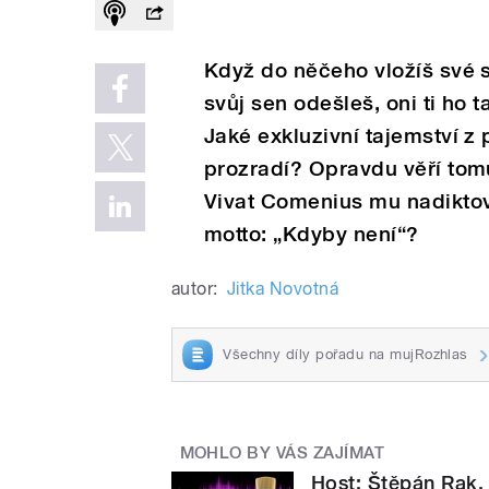
Když do něčeho vložíš své s
svůj sen odešleš, oni ti ho t
Jaké exkluzivní tajemství z 
prozradí? Opravdu věří tom
Vivat Comenius mu nadikto
motto: „Kdyby není“?
autor:
Jitka Novotná
Všechny díly pořadu na mujRozhlas
MOHLO BY VÁS ZAJÍMAT
Host: Štěpán Rak,