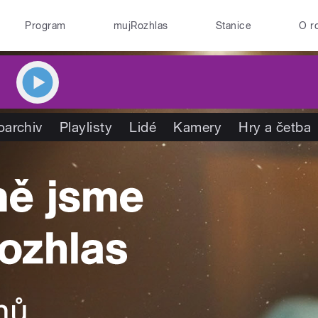
Program
mujRozhlas
Stanice
O r
oarchiv
Playlisty
Lidé
Kamery
Hry a četba