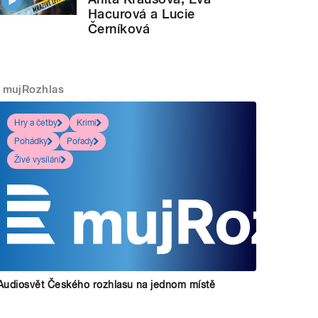
Hacurová a Lucie
Černíková
mujRozhlas
Hry a četby
Krimi
Pohádky
Pořady
Živé vysílání
Audiosvět Českého rozhlasu na jednom místě