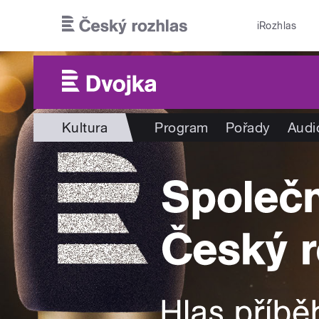
Přejít k hlavnímu obsahu
iRozhlas
Kultura
Program
Pořady
Audi