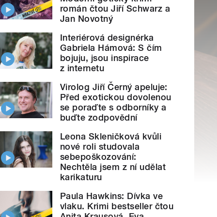
román čtou Jiří Schwarz a
Jan Novotný
Interiérová designérka
Gabriela Hámová: S čím
bojuju, jsou inspirace
z internetu
Virolog Jiří Černý apeluje:
Před exotickou dovolenou
se poraďte s odborníky a
buďte zodpovědní
Leona Skleničková kvůli
nové roli studovala
sebepoškozování:
Nechtěla jsem z ní udělat
karikaturu
Paula Hawkins: Dívka ve
vlaku. Krimi bestseller čtou
Anita Krausová, Eva