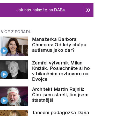
Jak nás naladíte na DABu
VÍCE Z POŘADU
Manažerka Barbora
Chuecos: Od kdy chápu
autismus jako dar?
Zemřel výtvarník Milan
Knížák. Poslechněte si ho
v bilančním rozhovoru na
Dvojce
Architekt Martin Rajniš:
Čím jsem starší, tím jsem
šťastnější
Taneční pedagožka Daria