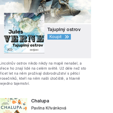
Tajuplný ostrov
Koupit
Lincolnův ostrov nikdo nikdy na mapě nenašel, a
přece ho znají lidé na celém světě. Už déle než sto
třicet let na něm prožívají dobrodružství s pěticí
trosečníků, kteří na něm našli útočiště, a hlavně
nejedno tajemství.
Chalupa
Pavlína Křivánková