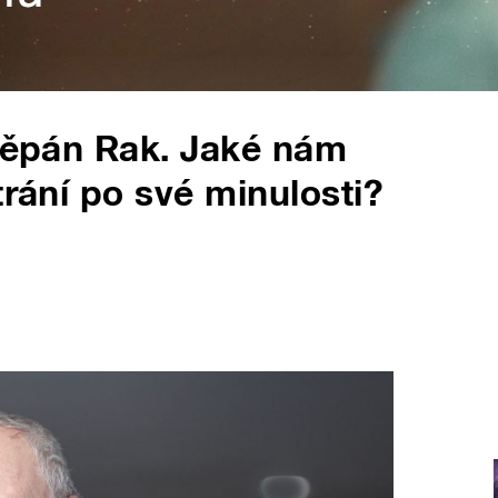
Štěpán Rak. Jaké nám
trání po své minulosti?