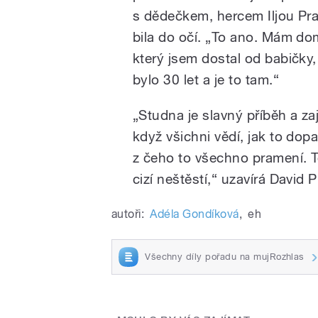
s dědečkem, hercem Iljou Pr
bila do očí. „To ano. Mám do
který jsem dostal od babičky
bylo 30 let a je to tam.“
„Studna je slavný příběh a za
když všichni vědí, jak to dopa
z čeho to všechno pramení. To
cizí neštěstí,“ uzavírá David 
autoři:
Adéla Gondíková
,
eh
Všechny díly pořadu na mujRozhlas