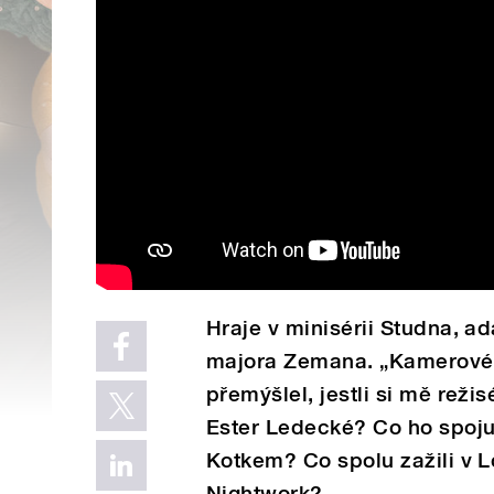
Hraje v minisérii Studna, a
majora Zemana. „Kamerové 
přemýšlel, jestli si mě reži
Ester Ledecké? Co ho spoju
Kotkem? Co spolu zažili v 
Nightwork?