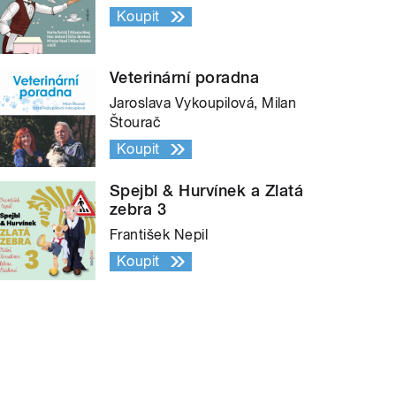
Koupit
Veterinární poradna
Jaroslava Vykoupilová, Milan
Štourač
Koupit
Spejbl & Hurvínek a Zlatá
zebra 3
František Nepil
Koupit