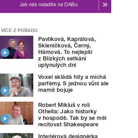
Jak nás naladíte na DABu
VÍCE Z POŘADU
Pavlíková, Kaprálová,
Skleničková, Černý,
Hámová. To nejlepší
z Blízkých setkání
uplynulých dní
Voxel skládá hity a míchá
parfémy. S jednou vůní ale
marně bojuje
Robert Mikluš v roli
Othella: Jako historky
v hospodě. Tak by se měl
recitovat Shakespeare
Interiérová designérka