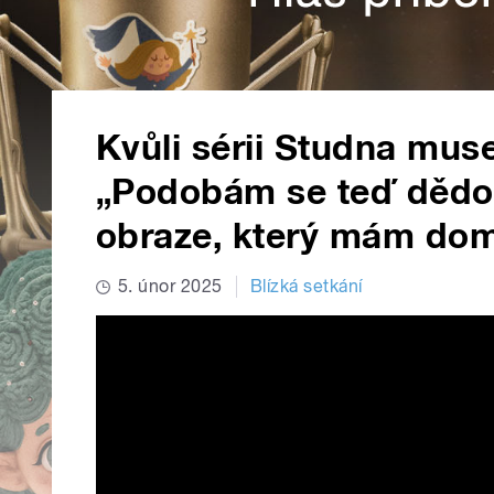
Kvůli sérii Studna muse
„Podobám se teď dědovi
obraze, který mám dom
5. únor 2025
Blízká setkání