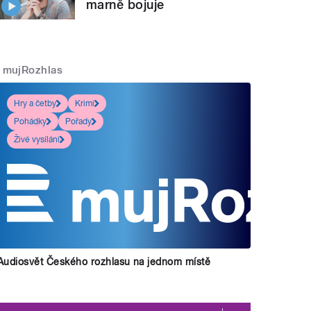
marně bojuje
mujRozhlas
Hry a četby
Krimi
Pohádky
Pořady
Živé vysílání
Audiosvět Českého rozhlasu na jednom místě