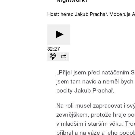
Host: herec Jakub Prachař. Moderuje 
32:27
„Přijel jsem před natáčením 
jsem tam navíc a neměl bych 
pocity Jakub Prachař.
Na roli musel zapracovat i s
zevnějškem, protože hraje p
v mladším i starším věku. Tr
přibral a na váze a jeho podo