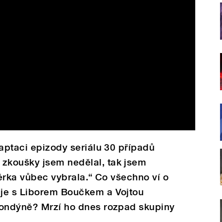
daptaci epizody seriálu 30 případů
zkoušky jsem nedělal, tak jsem
sérka vůbec vybrala.“ Co všechno ví o
je s Liborem Boučkem a Vojtou
Londýně? Mrzí ho dnes rozpad skupiny