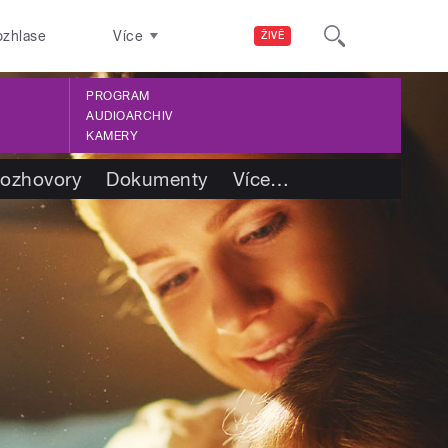
ozhlase
Více
ŽIVĚ
PROGRAM
AUDIOARCHIV
KAMERY
ozhovory
Dokumenty
Více
…