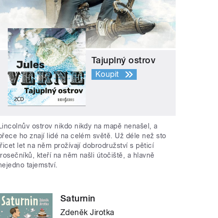
Tajuplný ostrov
Koupit
Lincolnův ostrov nikdo nikdy na mapě nenašel, a
přece ho znají lidé na celém světě. Už déle než sto
třicet let na něm prožívají dobrodružství s pěticí
trosečníků, kteří na něm našli útočiště, a hlavně
nejedno tajemství.
Saturnin
Zdeněk Jirotka