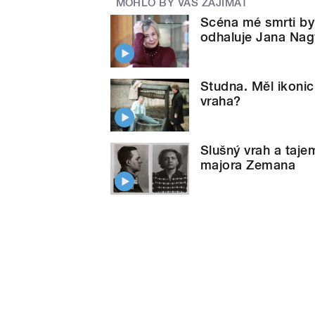
MOHLO BY VÁS ZAJÍMAT
Scéna mé smrti byl
odhaluje Jana Nag
Studna. Měl ikoni
vraha?
Slušný vrah a taj
majora Zemana