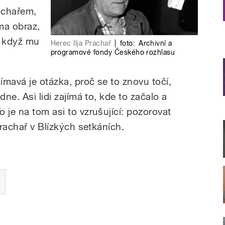
achařem,
ma obraz,
, když mu
Herec Ilja Prachař
|
foto:
Archivní a
programové fondy Českého rozhlasu
jímavá je otázka, proč se to znovu točí,
dne. Asi lidi zajímá to, kde to začalo a
 je na tom asi to vzrušující: pozorovat
Prachař v Blízkých setkáních.