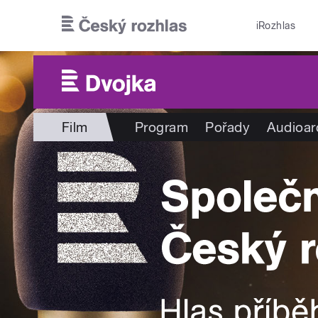
Přejít k hlavnímu obsahu
iRozhlas
Film
Program
Pořady
Audioar