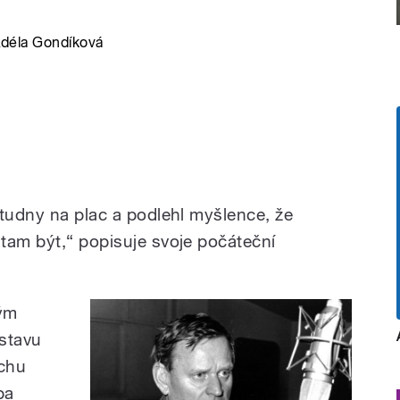
Adéla Gondíková
Studny na plac a podlehl myšlence, že
tam být,“ popisuje svoje počáteční
vým
ostavu
ochu
ba