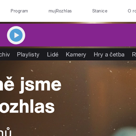
Program
mujRozhlas
Stanice
O r
chiv
Playlisty
Lidé
Kamery
Hry a četba
R