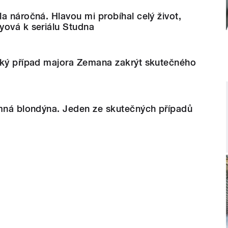
a náročná. Hlavou mi probíhal celý život,
yová k seriálu Studna
cký případ majora Zemana zakrýt skutečného
emná blondýna. Jeden ze skutečných případů