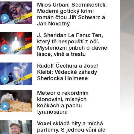
Miloš Urban: Sedmikostelí.
Moderní gotický krimi
román čtou Jiří Schwarz a
Jan Novotný
J. Sheridan Le Fanu: Ten,
který tě nespouští z očí.
Mysteriózní příběh o dávné
lásce, vině a trestu
Rudolf Čechura a Josef
Kleibl: Vědecké záhady
Sherlocka Holmese
Meteor o rekordním
klonování, mlsných
kočkách a pachu
tyranosaura
Voxel skládá hity a míchá
parfémy. S jednou vůní ale