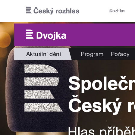
Přejít k hlavnímu obsahu
iRozhlas
Aktuální dění
Program
Pořady