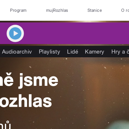
Program
mujRozhlas
Stanice
O r
Audioarchiv
Playlisty
Lidé
Kamery
Hry a 