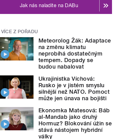
Jak nás naladíte na DABu
VÍCE Z POŘADU
Meteorolog Žák: Adaptace
na změnu klimatu
neprobíhá dostatečným
tempem. Dopady se
budou nabalovat
Ukrajinistka Víchová:
Rusko je v jistém smyslu
silnější než NATO. Pomoct
může jen únava na bojišti
Ekonomka Matesová: Báb
al-Mandab jako druhý
Hormuz? Blokování úžin se
stává nástojem hybridní
války