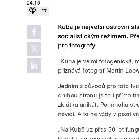
24:16
Kuba je největší ostrovní st
socialistickým režimem. Př
pro fotografy.
„Kuba je velmi fotogenická, 
přiznává fotograf Martin Loew
Jedním z důvodů pro toto tvr
druhou stranu je to i přímo tí
zkrátka unikát. Po mnoha strá
nevidí. A to ne vždy v poziti
„Na Kubě už přes 50 let funguj
kterého se země díky tomu do