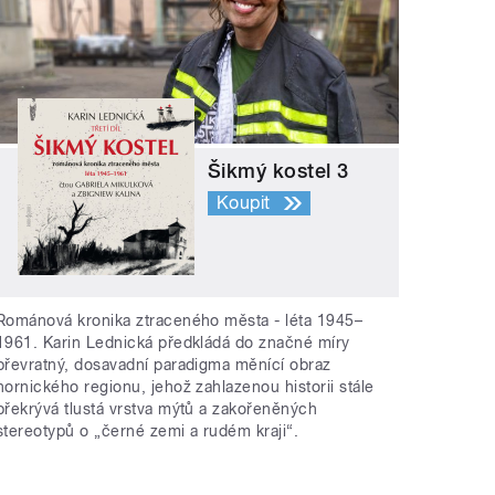
Šikmý kostel 3
Koupit
Románová kronika ztraceného města - léta 1945–
1961. Karin Lednická předkládá do značné míry
převratný, dosavadní paradigma měnící obraz
hornického regionu, jehož zahlazenou historii stále
překrývá tlustá vrstva mýtů a zakořeněných
stereotypů o „černé zemi a rudém kraji“.