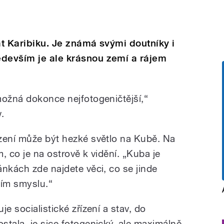
át Karibiku. Je známá svými doutníky i
edevším je ale krásnou zemí a rájem
možná dokonce nejfotogeničtější,“
.
zení může být hezké světlo na Kubě. Na
m, co je na ostrově k vidění. „Kuba je
nkách zde najdete věci, co se jinde
vním smyslu.“
e socialistické zřízení a stav, do
stala, je sice fotogenický, ale maximálně