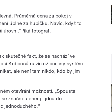
 levná. Průměrná cena za pokoj v
není úplně za hubičku. Navíc, když to
 úrovni,“ říká fotograf.
tak skutečně fakt, že se nachází ve
ací Kubánců navíc už ani jiný systém
ikat, ale není tam nikdo, kdo by jim
sném otevírání možností. „Spousta
 se značnou energií jdou do
nic jednoduchého.“