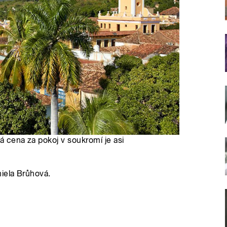
á cena za pokoj v soukromí je asi
iela Brůhová.