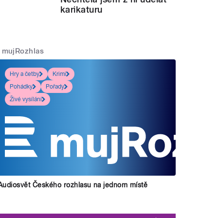
karikaturu
mujRozhlas
Hry a četby
Krimi
Pohádky
Pořady
Živé vysílání
Audiosvět Českého rozhlasu na jednom místě