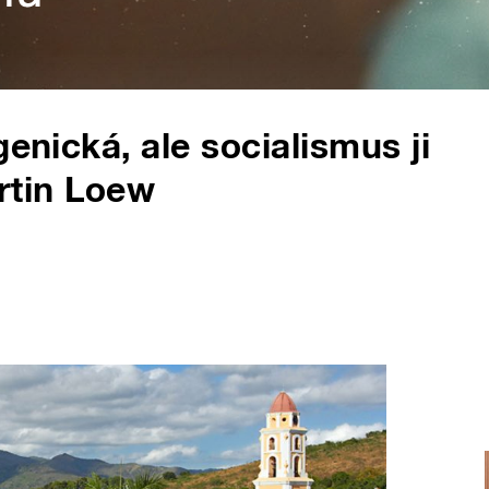
genická, ale socialismus ji
artin Loew