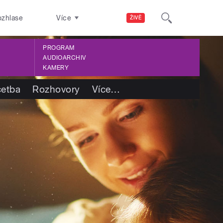
ozhlase
Více
ŽIVĚ
PROGRAM
AUDIOARCHIV
KAMERY
četba
Rozhovory
Více
…