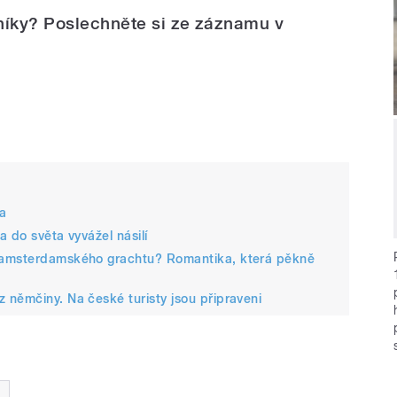
níky? Poslechněte si ze záznamu v
na
a do světa vyvážel násilí
 amsterdamského grachtu? Romantika, která pěkně
němčiny. Na české turisty jsou připraveni