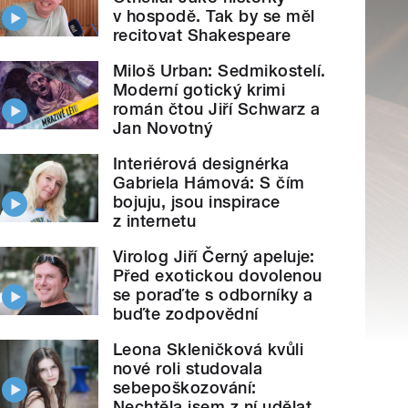
v hospodě. Tak by se měl
recitovat Shakespeare
Miloš Urban: Sedmikostelí.
Moderní gotický krimi
román čtou Jiří Schwarz a
Jan Novotný
Interiérová designérka
Gabriela Hámová: S čím
bojuju, jsou inspirace
z internetu
Virolog Jiří Černý apeluje:
Před exotickou dovolenou
se poraďte s odborníky a
buďte zodpovědní
Leona Skleničková kvůli
nové roli studovala
sebepoškozování:
Nechtěla jsem z ní udělat