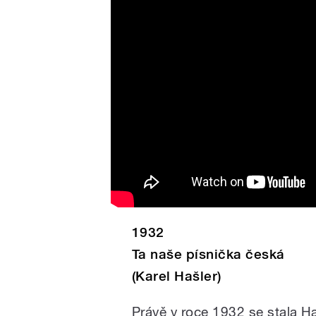
1932
Ta naše písnička česká
(Karel Hašler)
Právě v roce 1932 se stala 