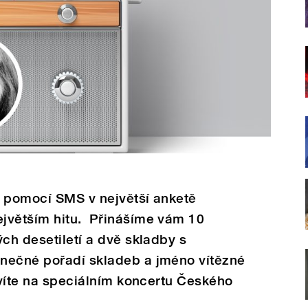
i pomocí SMS v největší anketě
jvětším hitu. Přinášíme vám 10
ých desetiletí a dvě skladby s
nečné pořadí skladeb a jméno vítězné
ozvíte na speciálním koncertu Českého