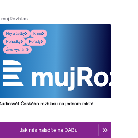
mujRozhlas
Hry a četby
Krimi
Pohádky
Pořady
Živé vysílání
Audiosvět Českého rozhlasu na jednom místě
Jak nás naladíte na DABu