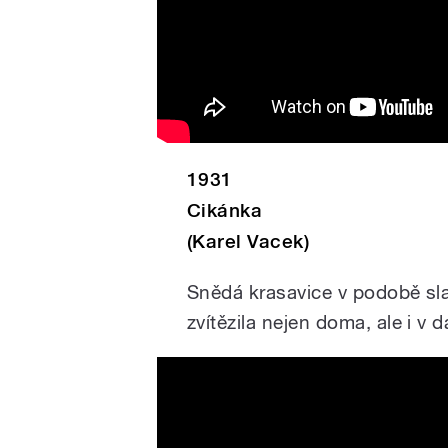
1931
Cikánka
(Karel Vacek)
Snědá krasavice v podobě sl
zvítězila nejen doma, ale i v d
1932 - Ta naše písnička če