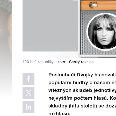
100 hitů republiky
|
foto:
Český rozhlas
Posluchači Dvojky hlasoval
populární hudby o našem ne
vítězných skladeb jednotliv
nejvyšším počtem hlasů. Ko
skladby (hitu století) se d
rozhlasu.