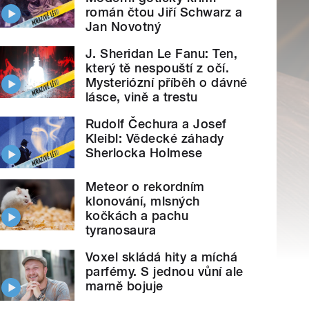
román čtou Jiří Schwarz a
Jan Novotný
J. Sheridan Le Fanu: Ten,
který tě nespouští z očí.
Mysteriózní příběh o dávné
lásce, vině a trestu
Rudolf Čechura a Josef
Kleibl: Vědecké záhady
Sherlocka Holmese
Meteor o rekordním
klonování, mlsných
kočkách a pachu
tyranosaura
Voxel skládá hity a míchá
parfémy. S jednou vůní ale
marně bojuje