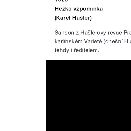
Hezká vzpomínka
(Karel Hašler)
Šanson z Hašlerovy revue Prah
karlínském Varieté (dnešní Hu
tehdy i ředitelem.
1931 - Cikánka