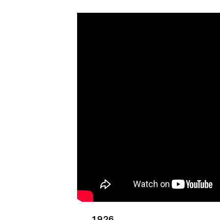
1926 - Hezká vzpomínka
1926