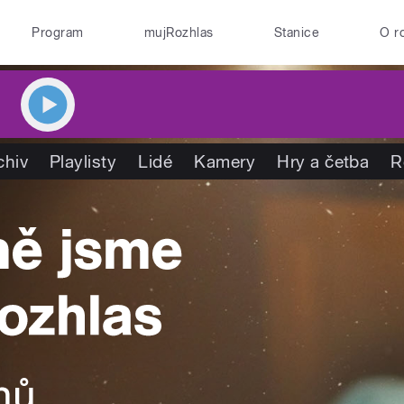
Program
mujRozhlas
Stanice
O r
chiv
Playlisty
Lidé
Kamery
Hry a četba
R