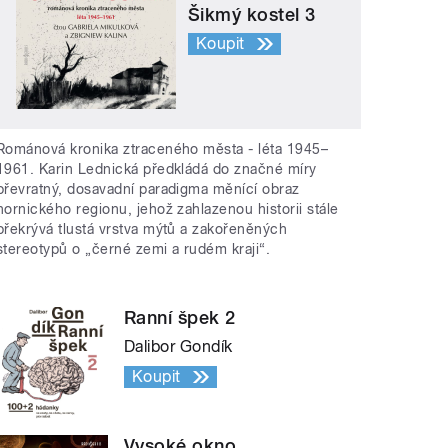
Šikmý kostel 3
Koupit
Románová kronika ztraceného města - léta 1945–
1961. Karin Lednická předkládá do značné míry
převratný, dosavadní paradigma měnící obraz
hornického regionu, jehož zahlazenou historii stále
překrývá tlustá vrstva mýtů a zakořeněných
stereotypů o „černé zemi a rudém kraji“.
Ranní špek 2
Dalibor Gondík
Koupit
Vysoké okno