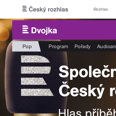
Přejít k hlavnímu obsahu
iRozhlas
Pop
Program
Pořady
Audioar