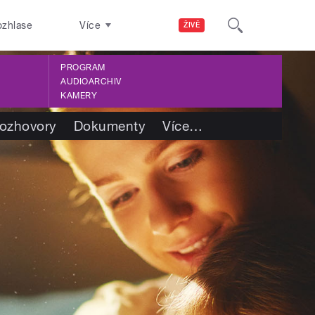
ozhlase
Více
ŽIVĚ
PROGRAM
AUDIOARCHIV
KAMERY
ozhovory
Dokumenty
Více
…