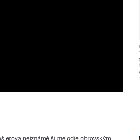
Hašlerova nejznámější melodie obrovským