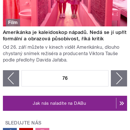
Film
Amerikánka je kaleidoskop nápadů. Nedá se jí upřít
formální a obrazová působivost, říká kritik
Od 26. září můžete v kinech vidět Amerikánku, dlouho
chystaný snímek režiséra a producenta Viktora Tauše
podle předlohy Davida Jařaba.
STRÁNKY
76
n
zí
Jak nás naladíte na DABu
SLEDUJTE NÁS