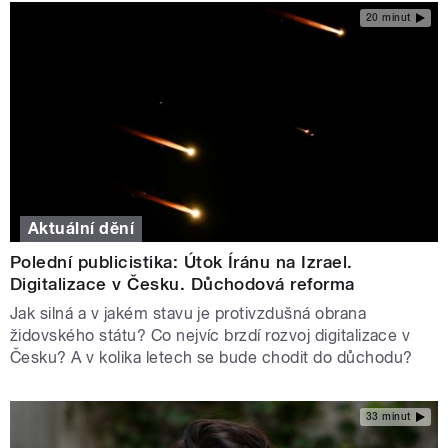
20 minut
Aktuální dění
Polední publicistika: Útok Íránu na Izrael.
Digitalizace v Česku. Důchodová reforma
Jak silná a v jakém stavu je protivzdušná obrana
židovského státu? Co nejvíc brzdí rozvoj digitalizace v
Česku? A v kolika letech se bude chodit do důchodu?
33 minut