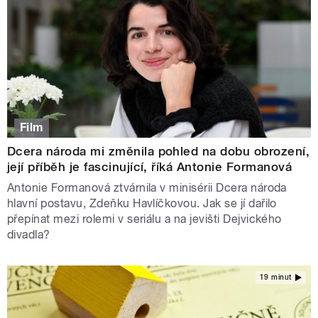
Film
Dcera národa mi změnila pohled na dobu obrození,
její příběh je fascinující, říká Antonie Formanová
Antonie Formanová ztvárnila v minisérii Dcera národa
hlavní postavu, Zdeňku Havlíčkovou. Jak se jí dařilo
přepínat mezi rolemi v seriálu a na jevišti Dejvického
divadla?
19 minut