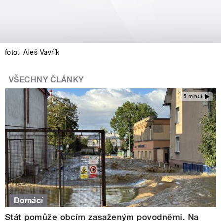
foto:
Aleš Vavřík
VŠECHNY ČLÁNKY
5 minut
Domácí
Stát pomůže obcím zasaženým povodněmi. Na