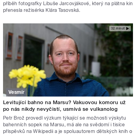
příběh fotografky Libuše Jarcovjákové, který na plátna kin
přenesla režisérka Klára Tasovská.
32 minut
Vesmír
Levitující bahno na Marsu? Vakuovou komoru už
po nás nikdy nevyčistí, usmívá se vulkanolog
Petr Brož provedl výzkum týkající se možnosti výskytu
bahenních sopek na Marsu, má ale na svědomí i tisíce
příspěvků na Wikipedii a je spoluautorem dětských knih o