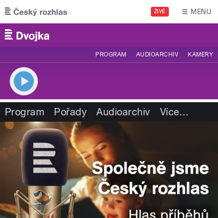
Přejít k hlavnímu obsahu
MENU
ŽIVĚ
PROGRAM
AUDIOARCHIV
KAMERY
Program
Pořady
Audioarchiv
Více
…