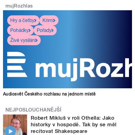
mujRozhlas
Hry a četby
Krimi
Pohádky
Pořady
Živé vysílání
Audiosvět Českého rozhlasu na jednom místě
NEJPOSLOUCHANĚJŠÍ
Robert Mikluš v roli Othella: Jako
historky v hospodě. Tak by se měl
recitovat Shakespeare