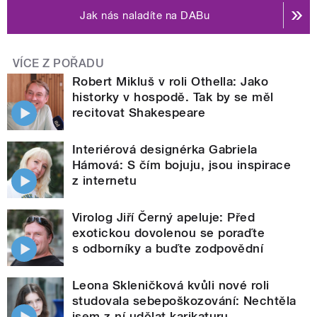
Jak nás naladíte na DABu
VÍCE Z POŘADU
Robert Mikluš v roli Othella: Jako
historky v hospodě. Tak by se měl
recitovat Shakespeare
Interiérová designérka Gabriela
Hámová: S čím bojuju, jsou inspirace
z internetu
Virolog Jiří Černý apeluje: Před
exotickou dovolenou se poraďte
s odborníky a buďte zodpovědní
Leona Skleničková kvůli nové roli
studovala sebepoškozování: Nechtěla
jsem z ní udělat karikaturu