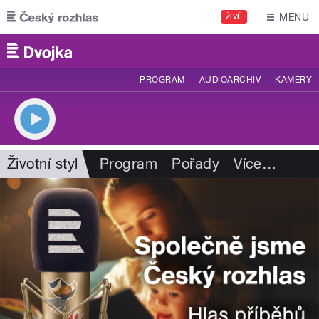
Přejít k hlavnímu obsahu
MENU
ŽIVĚ
PROGRAM
AUDIOARCHIV
KAMERY
Životní styl
Program
Pořady
Více
…