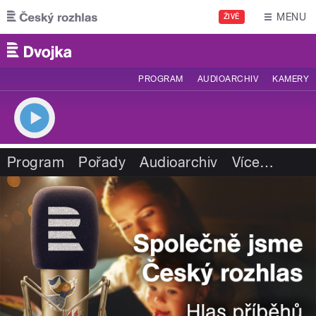
Přejít k hlavnímu obsahu
MENU
ŽIVĚ
PROGRAM
AUDIOARCHIV
KAMERY
Program
Pořady
Audioarchiv
Více
…