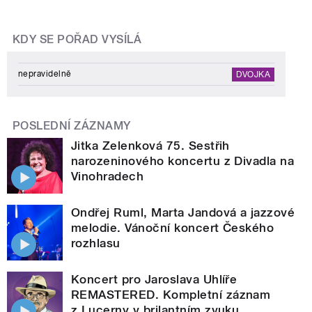
KDY SE POŘAD VYSÍLÁ
nepravidelně
DVOJKA
POSLEDNÍ ZÁZNAMY
Jitka Zelenková 75. Sestřih
narozeninového koncertu z Divadla na
Vinohradech
Ondřej Ruml, Marta Jandová a jazzové
melodie. Vánoční koncert Českého
rozhlasu
Koncert pro Jaroslava Uhlíře
REMASTERED. Kompletní záznam
z Lucerny v brilantním zvuku