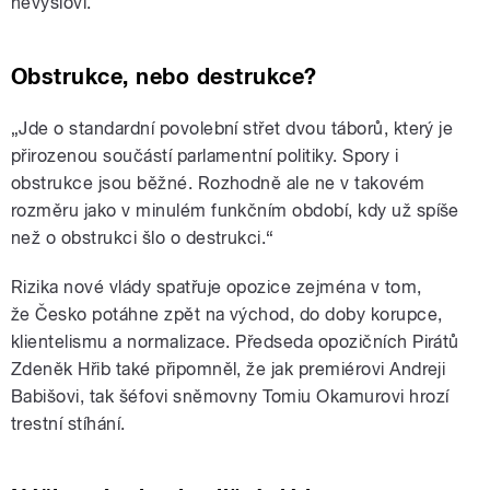
nevysloví.
Obstrukce, nebo destrukce?
„Jde o standardní povolební střet dvou táborů, který je
přirozenou součástí parlamentní politiky. Spory i
obstrukce jsou běžné. Rozhodně ale ne v takovém
rozměru jako v minulém funkčním období, kdy už spíše
než o obstrukci šlo o destrukci.“
Rizika nové vlády spatřuje opozice zejména v tom,
že Česko potáhne zpět na východ, do doby korupce,
klientelismu a normalizace. Předseda opozičních Pirátů
Zdeněk Hřib také připomněl, že jak premiérovi Andreji
Babišovi, tak šéfovi sněmovny Tomiu Okamurovi hrozí
trestní stíhání.