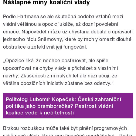
Nášlapné miny koaliční vlády
Podle Hartmana se ale skutečná podoba vztahů mezi
vládní většinou a opozicí ukáže, až dozní povolební
emoce. Napovědět může už chystaná debata o úpravách
jednacího řádu Sněmovny, které by mohly omezit dlouhé
obstrukce a zefektivnit její fungování.
„Opozice říká, že nechce obstruovat, ale spíše
upozorňovat na chyby vlády a přicházet s vlastními
návrhy. Zkušenosti z minulých let ale naznačují, že
většina opozičních iniciativ zůstane bez odezvy.“
Politolog Lubomír Kopeček: Česká zahraniční
politika jako bramboračka? Pestrost vládní
koalice vede k nečitelnosti
Brzkou rozbuškou může také být plnění programových
slibů nové vlády, které jsou finančně neudržitelné. „Podle