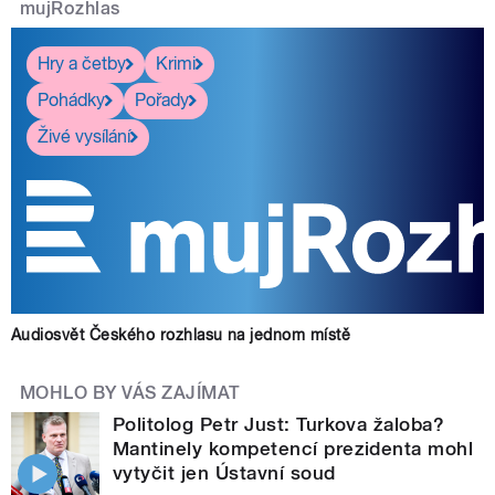
mujRozhlas
Hry a četby
Krimi
Pohádky
Pořady
Živé vysílání
Audiosvět Českého rozhlasu na jednom místě
MOHLO BY VÁS ZAJÍMAT
Politolog Petr Just: Turkova žaloba?
Mantinely kompetencí prezidenta mohl
vytyčit jen Ústavní soud