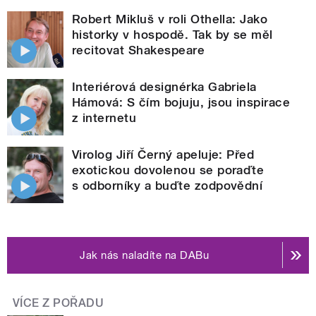
Robert Mikluš v roli Othella: Jako
historky v hospodě. Tak by se měl
recitovat Shakespeare
Interiérová designérka Gabriela
Hámová: S čím bojuju, jsou inspirace
z internetu
Virolog Jiří Černý apeluje: Před
exotickou dovolenou se poraďte
s odborníky a buďte zodpovědní
Jak nás naladíte na DABu
VÍCE Z POŘADU