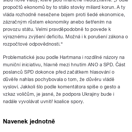
propočtů ekonomů by to stálo stovky miliard korun. A ty
vláda rozhodně nesežene bojem proti šedé ekonomice,
zázračným růstem ekonomiky anebo šetřením na
provozu státu. Velmi pravděpodobně to povede k
výraznému zvýšení deficitu. Možná i k porušení zákona o
rozpočtové odpovědnosti.“
Problematické jsou podle Hartmana i rozdílné názory na
muniční iniciativu, hlavně mezi hnutím ANO a SPD. Část
poslanců SPD dokonce před začátkem hlasování o
důvěře nahlas pochybovala o tom, že důvěru vládě
vysloví. Jakkoli šlo podle komentátora spíše o gesto a
vzkaz voličům, je jasné, že podpora Ukrajiny bude i
nadále vyvolávat uvnitř koalice spory.
Navenek jednotně