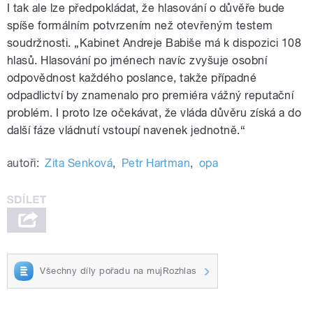
I tak ale lze předpokládat, že hlasování o důvěře bude
spíše formálním potvrzením než otevřeným testem
soudržnosti. „Kabinet Andreje Babiše má k dispozici 108
hlasů. Hlasování po jménech navíc zvyšuje osobní
odpovědnost každého poslance, takže případné
odpadlictví by znamenalo pro premiéra vážný reputační
problém. I proto lze očekávat, že vláda důvěru získá a do
další fáze vládnutí vstoupí navenek jednotně.“
autoři:
Zita Senková
,
Petr Hartman
,
opa
Všechny díly pořadu na mujRozhlas