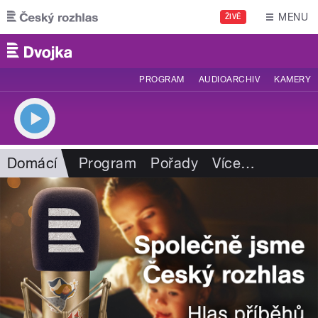
Přejít k hlavnímu obsahu
MENU
ŽIVĚ
PROGRAM
AUDIOARCHIV
KAMERY
Domácí
Program
Pořady
Více
…