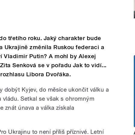
 do třetího roku. Jaký charakter bude
 na Ukrajině změnila Ruskou federaci a
ví Vladimir Putin? A mohl by Alexej
ita Senková se v pořadu Jak to vidí...
rozhlasu Libora Dvořáka.
ny dobýt Kyjev, do měsíce ukončit válku a
ou vládu. Setkal se však s ohromným
e znát únava a válka získala
ro Ukrajinu to není příliš příznivé. Letní