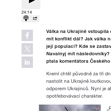
24:14
Válka na Ukrajině vstoupila
mít konflikt dál? Jak válka
její populaci? Kde se zasta
Navalnyj mít následovníky? Z
ptala komentátora Českého 
Kreml chtěl původně za tři d
nastolit na Ukrajině loutkov
odporem Ukrajinců. Nyní je al
opotřebovávací charakter.
„P