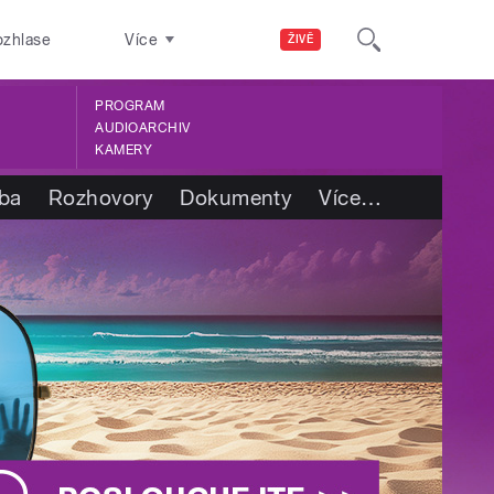
ozhlase
Více
ŽIVĚ
PROGRAM
AUDIOARCHIV
KAMERY
tba
Rozhovory
Dokumenty
Více
…