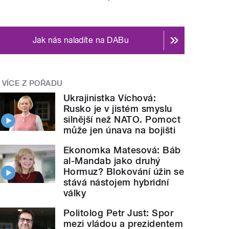
Jak nás naladíte na DABu
VÍCE Z POŘADU
Ukrajinistka Víchová:
Rusko je v jistém smyslu
silnější než NATO. Pomoct
může jen únava na bojišti
Ekonomka Matesová: Báb
al-Mandab jako druhý
Hormuz? Blokování úžin se
stává nástojem hybridní
války
Politolog Petr Just: Spor
mezi vládou a prezidentem