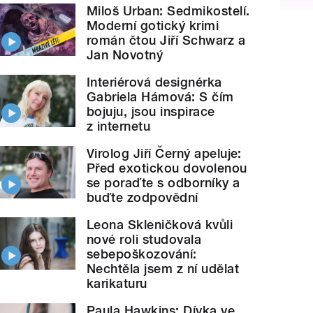
Miloš Urban: Sedmikostelí.
Moderní gotický krimi
román čtou Jiří Schwarz a
Jan Novotný
Interiérová designérka
Gabriela Hámová: S čím
bojuju, jsou inspirace
z internetu
Virolog Jiří Černý apeluje:
Před exotickou dovolenou
se poraďte s odborníky a
buďte zodpovědní
Leona Skleničková kvůli
nové roli studovala
sebepoškozování:
Nechtěla jsem z ní udělat
karikaturu
Paula Hawkins: Dívka ve