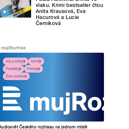
vlaku. Krimi bestseller čtou
Anita Krausová, Eva
Hacurová a Lucie
Černíková
mujRozhlas
Hry a četby
Krimi
Pohádky
Pořady
Živé vysílání
Audiosvět Českého rozhlasu na jednom místě