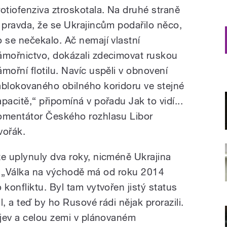
rotiofenziva ztroskotala. Na druhé straně
e pravda, že se Ukrajincům podařilo něco,
o se nečekalo. Ač nemají vlastní
ámořnictvo, dokázali zdecimovat ruskou
ámořní flotilu. Navíc uspěli v obnovení
ablokovaného obilného koridoru ve stejné
apacitě,“ připomíná v pořadu Jak to vidí...
omentátor Českého rozhlasu Libor
vořák.
e uplynuly dva roky, nicméně Ukrajina
et. „Válka na východě má od roku 2014
onfliktu. Byl tam vytvořen jistý status
, a teď by ho Rusové rádi nějak prorazili.
jev a celou zemi v plánovaném