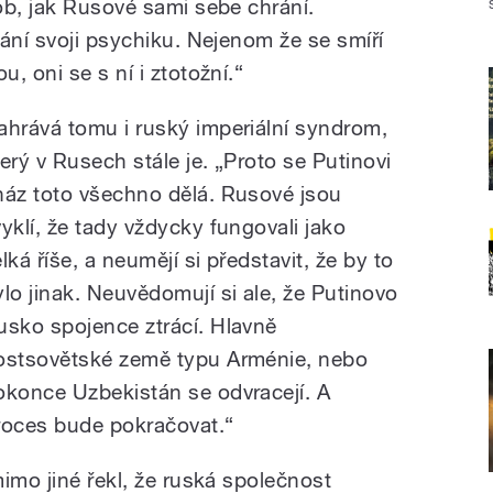
ob, jak Rusové sami sebe chrání.
ání svoji psychiku. Nejenom že se smíří
, oni se s ní i ztotožní.“
ahrává tomu i ruský imperiální syndrom,
terý v Rusech stále je. „Proto se Putinovi
náz toto všechno dělá. Rusové jsou
vyklí, že tady vždycky fungovali jako
lká říše, a neumějí si představit, že by to
ylo jinak. Neuvědomují si ale, že Putinovo
usko spojence ztrácí. Hlavně
ostsovětské země typu Arménie, nebo
okonce Uzbekistán se odvracejí. A
roces bude pokračovat.“
imo jiné řekl, že ruská společnost