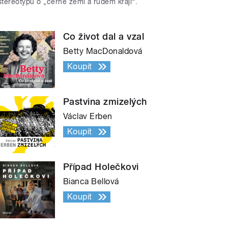
stereotypů o „černé zemi a rudém kraji“.
Co život dal a vzal
Betty MacDonaldová
Koupit
Pastvina zmizelých
Václav Erben
Koupit
Případ Holečkovi
Bianca Bellová
Koupit