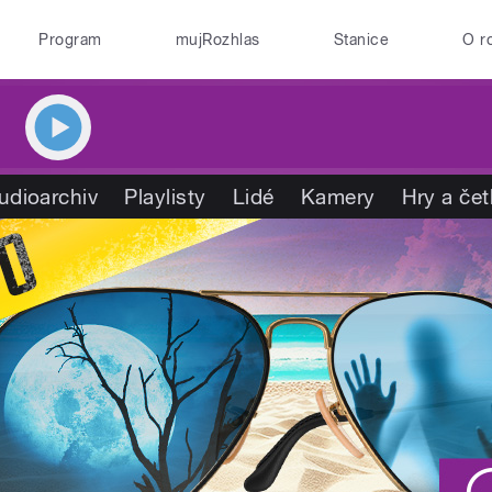
Program
mujRozhlas
Stanice
O r
udioarchiv
Playlisty
Lidé
Kamery
Hry a če