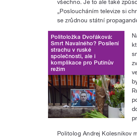
všechno. Je to ale také způs
„Posloucháním televize si chr
se zrůdnou státní propagandou
N
Politoložka Dvořáková:
Smrt Navalného? Posílení
k
strachu v ruské
s
společnosti, ale i
komplikace pro Putinův
z
režim
ve
b
R
p
d
p
Politolog Andrej Kolesnikov m