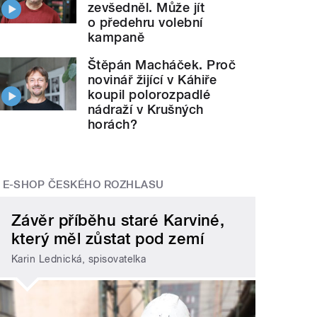
zevšedněl. Může jít
o předehru volební
kampaně
Štěpán Macháček. Proč
novinář žijící v Káhiře
koupil polorozpadlé
nádraží v Krušných
horách?
E-SHOP ČESKÉHO ROZHLASU
Závěr příběhu staré Karviné,
který měl zůstat pod zemí
Karin Lednická, spisovatelka