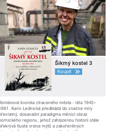
Šikmý kostel 3
Koupit
Románová kronika ztraceného města - léta 1945–
1961. Karin Lednická předkládá do značné míry
převratný, dosavadní paradigma měnící obraz
hornického regionu, jehož zahlazenou historii stále
překrývá tlustá vrstva mýtů a zakořeněných