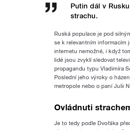
Putin dál v Rusku 
strachu.
Ruská populace je pod silný
se k relevantním informacím j
internetu nemožné, i když to
lidé jsou zvyklí sledovat telev
propagandu typu Vladimíra S
Poslední jeho výroky o háze
metropole nebo o paní Julii 
Ovládnuti strache
Je to tedy podle Dvořáka pře