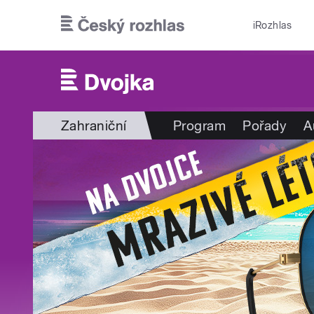
Přejít k hlavnímu obsahu
iRozhlas
Zahraniční
Program
Pořady
A