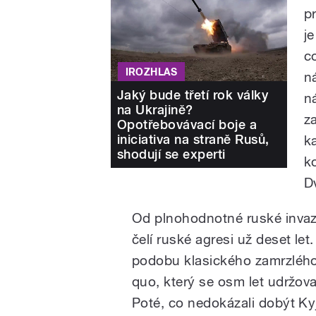
p
j
c
IROZHLAS
n
Jaký bude třetí rok války
n
na Ukrajině?
z
Opotřebovávací boje a
iniciativa na straně Rusů,
k
shodují se experti
k
D
Od plnohodnotné ruské invaz
čelí ruské agresi už deset l
podobu klasického zamrzlého k
quo, který se osm let udržoval
Poté, co nedokázali dobýt Ky