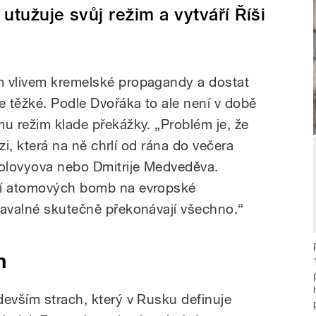
utužuje svůj režim a vytváří Říši
m vlivem kremelské propagandy a dostat
e těžké. Podle Dvořáka to ale není v době
mu režim klade překážky. „Problém je, že
izi, která na ně chrlí od rána do večera
olovyova nebo Dmitrije Medveděva.
ní atomových bomb na evropské
Navalné skutečně překonávají všechno.“
m
devším strach, který v Rusku definuje