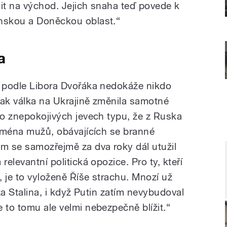
edit na východ. Jejich snaha teď povede k
anskou a Doněckou oblast.“
a
e podle Libora Dvořáka nedokáže nikdo
jak válka na Ukrajině změnila samotné
 o znepokojivých jevech typu, že z Ruska
ejména mužů, obávajících se branné
m se samozřejmě za dva roky dál utužil
relevantní politická opozice. Pro ty, kteří
 je to vyloženě Říše strachu. Mnozí už
 za Stalina, i když Putin zatím nevybudoval
 to tomu ale velmi nebezpečně blížit.“