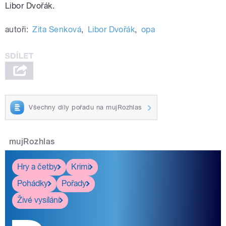
Libor Dvořák.
autoři:
Zita Senková
,
Libor Dvořák
,
opa
Všechny díly pořadu na mujRozhlas
mujRozhlas
Hry a četby
Krimi
Pohádky
Pořady
Živé vysílání