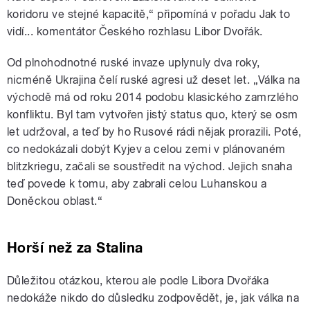
koridoru ve stejné kapacitě,“ připomíná v pořadu Jak to
vidí... komentátor Českého rozhlasu Libor Dvořák.
Od plnohodnotné ruské invaze uplynuly dva roky,
nicméně Ukrajina čelí ruské agresi už deset let. „Válka na
východě má od roku 2014 podobu klasického zamrzlého
konfliktu. Byl tam vytvořen jistý status quo, který se osm
let udržoval, a teď by ho Rusové rádi nějak prorazili. Poté,
co nedokázali dobýt Kyjev a celou zemi v plánovaném
blitzkriegu, začali se soustředit na východ. Jejich snaha
teď povede k tomu, aby zabrali celou Luhanskou a
Doněckou oblast.“
Horší než za Stalina
Důležitou otázkou, kterou ale podle Libora Dvořáka
nedokáže nikdo do důsledku zodpovědět, je, jak válka na