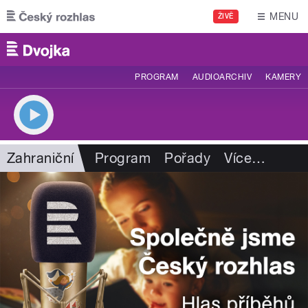
Přejít k hlavnímu obsahu
MENU
ŽIVĚ
PROGRAM
AUDIOARCHIV
KAMERY
Zahraniční
Program
Pořady
Více
…