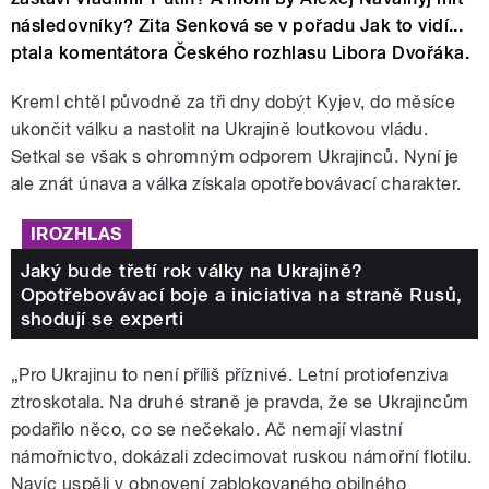
následovníky? Zita Senková se v pořadu Jak to vidí...
ptala komentátora Českého rozhlasu Libora Dvořáka.
Kreml chtěl původně za tři dny dobýt Kyjev, do měsíce
ukončit válku a nastolit na Ukrajině loutkovou vládu.
Setkal se však s ohromným odporem Ukrajinců. Nyní je
ale znát únava a válka získala opotřebovávací charakter.
IROZHLAS
Jaký bude třetí rok války na Ukrajině?
Opotřebovávací boje a iniciativa na straně Rusů,
shodují se experti
„Pro Ukrajinu to není příliš příznivé. Letní protiofenziva
ztroskotala. Na druhé straně je pravda, že se Ukrajincům
podařilo něco, co se nečekalo. Ač nemají vlastní
námořnictvo, dokázali zdecimovat ruskou námořní flotilu.
Navíc uspěli v obnovení zablokovaného obilného