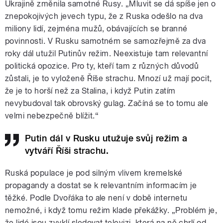
Ukrajině změnila samotné Rusy. „Mluvit se dá spíše jen o
znepokojivých jevech typu, že z Ruska odešlo na dva
miliony lidí, zejména mužů, obávajících se branné
povinnosti. V Rusku samotném se samozřejmě za dva
roky dál utužil Putinův režim. Neexistuje tam relevantní
politická opozice. Pro ty, kteří tam z různých důvodů
zůstali, je to vyloženě Říše strachu. Mnozí už mají pocit,
že je to horší než za Stalina, i když Putin zatím
nevybudoval tak obrovský gulag. Začíná se to tomu ale
velmi nebezpečně blížit.“
Putin dál v Rusku utužuje svůj režim a
vytváří Říši strachu.
Ruská populace je pod silným vlivem kremelské
propagandy a dostat se k relevantním informacím je
těžké. Podle Dvořáka to ale není v době internetu
nemožné, i když tomu režim klade překážky. „Problém je,
že lidé jsou zvyklí sledovat televizi, která na ně chrlí od