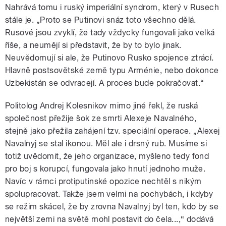
Nahrává tomu i ruský imperiální syndrom, který v Rusech
stále je. „Proto se Putinovi snáz toto všechno dělá.
Rusové jsou zvyklí, že tady vždycky fungovali jako velká
říše, a neumějí si představit, že by to bylo jinak.
Neuvědomují si ale, že Putinovo Rusko spojence ztrácí.
Hlavně postsovětské země typu Arménie, nebo dokonce
Uzbekistán se odvracejí. A proces bude pokračovat.“
Politolog Andrej Kolesnikov mimo jiné řekl, že ruská
společnost přežije šok ze smrti Alexeje Navalného,
stejně jako přežila zahájení tzv. speciální operace. „Alexej
Navalnyj se stal ikonou. Měl ale i drsný rub. Musíme si
totiž uvědomit, že jeho organizace, myšleno tedy fond
pro boj s korupcí, fungovala jako hnutí jednoho muže.
Navíc v rámci protiputinské opozice nechtěl s nikým
spolupracovat. Takže jsem velmi na pochybách, i kdyby
se režim skácel, že by zrovna Navalnyj byl ten, kdo by se
největší zemi na světě mohl postavit do čela...,“ dodává