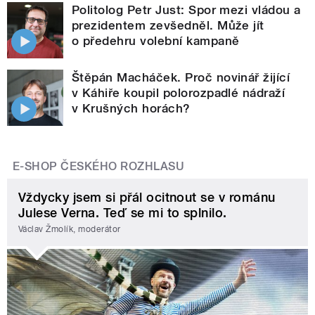
Politolog Petr Just: Spor mezi vládou a
prezidentem zevšedněl. Může jít
o předehru volební kampaně
Štěpán Macháček. Proč novinář žijící
v Káhiře koupil polorozpadlé nádraží
v Krušných horách?
E-SHOP ČESKÉHO ROZHLASU
Vždycky jsem si přál ocitnout se v románu
Julese Verna. Teď se mi to splnilo.
Václav Žmolík, moderátor