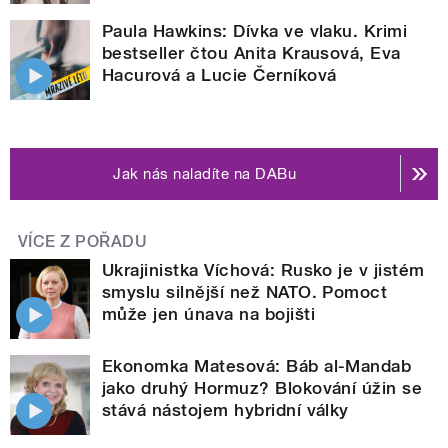
Paula Hawkins: Dívka ve vlaku. Krimi
bestseller čtou Anita Krausová, Eva
Hacurová a Lucie Černíková
Jak nás naladíte na DABu
VÍCE Z POŘADU
Ukrajinistka Víchová: Rusko je v jistém
smyslu silnější než NATO. Pomoct
může jen únava na bojišti
Ekonomka Matesová: Báb al-Mandab
jako druhý Hormuz? Blokování úžin se
stává nástojem hybridní války