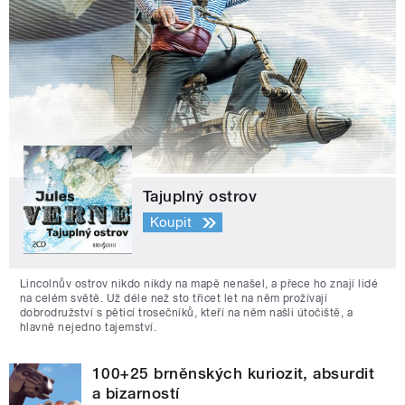
Tajuplný ostrov
Koupit
Lincolnův ostrov nikdo nikdy na mapě nenašel, a přece ho znají lidé
na celém světě. Už déle než sto třicet let na něm prožívají
dobrodružství s pěticí trosečníků, kteří na něm našli útočiště, a
hlavně nejedno tajemství.
100+25 brněnských kuriozit, absurdit
a bizarností