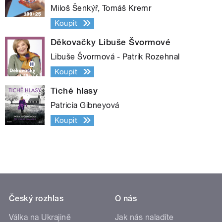
Miloš Šenkýř, Tomáš Kremr
Koupit
Děkovačky Libuše Švormové
Libuše Švormová - Patrik Rozehnal
Koupit
Tiché hlasy
Patricia Gibneyová
Koupit
Český rozhlas
O nás
Válka na Ukrajině
Jak nás naladíte