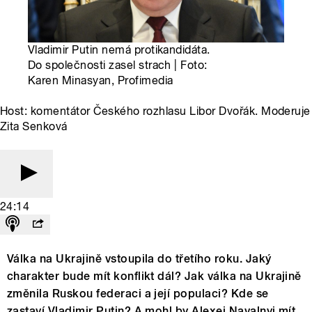
Vladimir Putin nemá protikandidáta.
Do společnosti zasel strach | Foto:
Karen Minasyan, Profimedia
Host: komentátor Českého rozhlasu Libor Dvořák. Moderuje
Zita Senková
24:14
Válka na Ukrajině vstoupila do třetího roku. Jaký
charakter bude mít konflikt dál? Jak válka na Ukrajině
změnila Ruskou federaci a její populaci? Kde se
zastaví Vladimir Putin? A mohl by Alexej Navalnyj mít