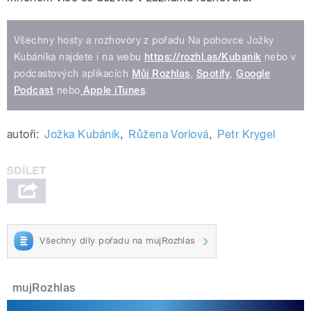
Všechny hosty a rozhovory z pořadu Na pohovce Jožky
Kubáníka najdete i na webu
https://rozhl.as/Kubanik
nebo v
podcastových aplikacích
Můj Rozhlas
,
Spotify
,
Google
Podcast
nebo
Apple iTunes
.
autoři:
Jožka Kubáník
,
Růžena Vorlová
,
Petr Krygel
Všechny díly pořadu na mujRozhlas
mujRozhlas