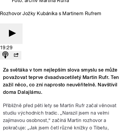
Foto: archiv Martina Rufra
Rozhovor Jožky Kubáníka s Martinem Rufrem
19:29
Za světáka v tom nejlepším slova smyslu se může
považovat teprve dvaadvacetiletý Martin Rufr. Ten
zažil něco, co zní naprosto neuvěřitelně. Navštívil
doma Dalajlámu.
Přibližně před pěti lety se Martin Rufr začal věnovat
studiu východních tradic. „Narazil jsem na velmi
zajímavou osobnost,“ začíná Martin rozhovor a
pokračuje: „Jak jsem četl různé knížky o Tibetu,