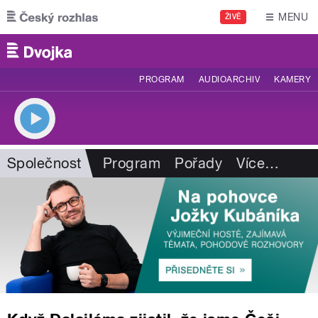
Přejít k hlavnímu obsahu
MENU
ŽIVĚ
PROGRAM
AUDIOARCHIV
KAMERY
Společnost
Program
Pořady
Více
…