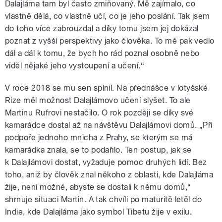
Dalajláma tam byl často zmiňovaný. Mě zajímalo, co
vlastně dělá, co vlastně učí, co je jeho poslání. Tak jsem
do toho více zabrouzdal a díky tomu jsem jej dokázal
poznat z vyšší perspektivy jako člověka. To mě pak vedlo
dál a dál k tomu, že bych ho rád poznal osobně nebo
viděl nějaké jeho vystoupení a učení.“
V roce 2018 se mu sen splnil. Na přednášce v lotyšské
Rize měl možnost Dalajlámovo učení slyšet. To ale
Martinu Rufrovi nestačilo. O rok později se díky své
kamarádce dostal až na návštěvu Dalajlámovi domů. „Při
podpoře jednoho mnicha z Prahy, se kterým se má
kamarádka znala, se to podařilo. Ten postup, jak se
k Dalajlámovi dostat, vyžaduje pomoc druhých lidí. Bez
toho, aniž by člověk znal někoho z oblasti, kde Dalajláma
žije, není možné, abyste se dostali k němu domů,“
shrnuje situaci Martin. A tak chvíli po maturitě letěl do
Indie, kde Dalajláma jako symbol Tibetu žije v exilu.