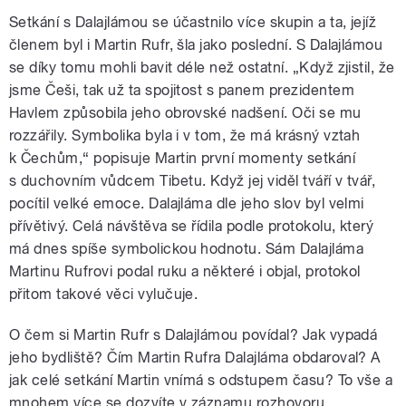
Setkání s Dalajlámou se účastnilo více skupin a ta, jejíž
členem byl i Martin Rufr, šla jako poslední. S Dalajlámou
se díky tomu mohli bavit déle než ostatní. „Když zjistil, že
jsme Češi, tak už ta spojitost s panem prezidentem
Havlem způsobila jeho obrovské nadšení. Oči se mu
rozzářily. Symbolika byla i v tom, že má krásný vztah
k Čechům,“ popisuje Martin první momenty setkání
s duchovním vůdcem Tibetu. Když jej viděl tváří v tvář,
pocítil velké emoce. Dalajláma dle jeho slov byl velmi
přívětivý. Celá návštěva se řídila podle protokolu, který
má dnes spíše symbolickou hodnotu. Sám Dalajláma
Martinu Rufrovi podal ruku a některé i objal, protokol
přitom takové věci vylučuje.
O čem si Martin Rufr s Dalajlámou povídal? Jak vypadá
jeho bydliště? Čím Martin Rufra Dalajláma obdaroval? A
jak celé setkání Martin vnímá s odstupem času? To vše a
mnohem více se dozvíte v záznamu rozhovoru.