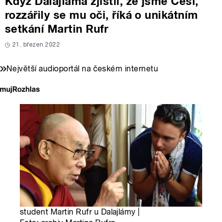
Když Dalajláma zjistil, že jsme Češi,
rozzářily se mu oči, říká o unikátním
setkání Martin Rufr
21. březen 2022
Největší audioportál na českém internetu
student Martin Rufr u Dalajlámy |