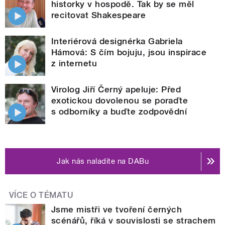
historky v hospodě. Tak by se měl
recitovat Shakespeare
Interiérová designérka Gabriela
Hámová: S čím bojuju, jsou inspirace
z internetu
Virolog Jiří Černý apeluje: Před
exotickou dovolenou se poraďte
s odborníky a buďte zodpovědní
Jak nás naladíte na DABu
VÍCE O TÉMATU
Jsme mistři ve tvoření černých
scénářů, říká v souvislosti se strachem