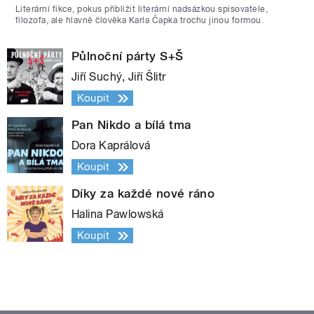
Literární fikce, pokus přiblížit literární nadsázkou spisovatele,
filozofa, ale hlavně člověka Karla Čapka trochu jinou formou.
Půlnoční párty S+Š
Jiří Suchý, Jiří Šlitr
Koupit
Pan Nikdo a bílá tma
Dora Kaprálová
Koupit
Díky za každé nové ráno
Halina Pawlowská
Koupit