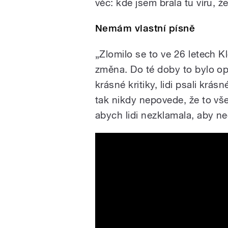
věc: kde jsem brala tu víru, ž
Nemám vlastní písně
„Zlomilo se to ve 26 letech 
změna. Do té doby to bylo op
krásné kritiky, lidi psali krás
tak nikdy nepovede, že to vše
abych lidi nezklamala, aby ne