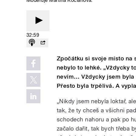
Moderuje Martina Kociánová.
32:59
Zpočátku si svoje místo na 
nebylo to lehké. „Vždycky to
nevím… Vždycky jsem byla t
Přesto byla trpělivá. A vypla
„Nikdy jsem nebyla loktař, al
tak, že ty chceš a všichni pa
schodech nahoru a pak po hub
začalo dařit, tak bych třeba