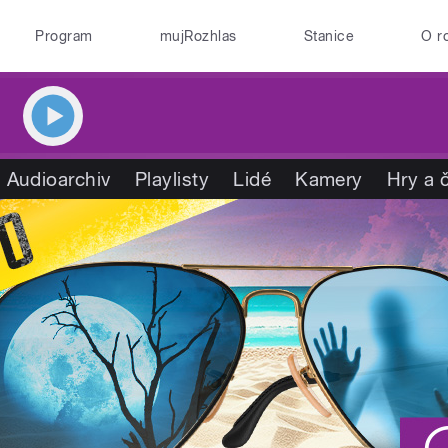
Program
mujRozhlas
Stanice
O r
Audioarchiv
Playlisty
Lidé
Kamery
Hry a 