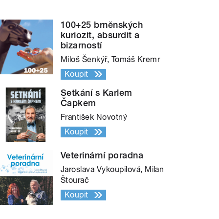
100+25 brněnských
kuriozit, absurdit a
bizarností
Miloš Šenkýř, Tomáš Kremr
Koupit
Setkání s Karlem
Čapkem
František Novotný
Koupit
Veterinární poradna
Jaroslava Vykoupilová, Milan
Štourač
Koupit