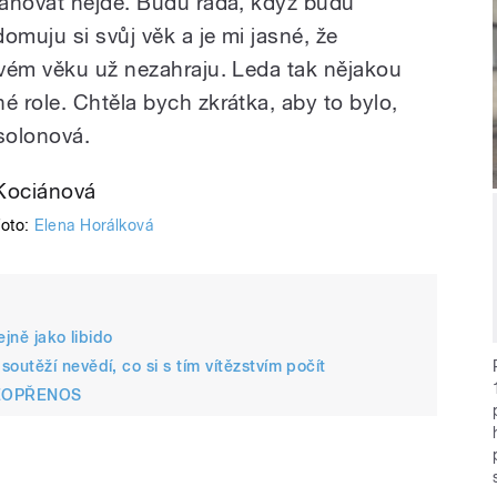
lánovat nejde. Budu ráda, když budu
omuju si svůj věk a je mi jasné, že
vém věku už nezahraju. Leda tak nějakou
 role. Chtěla bych zkrátka, aby to bylo,
bsolonová.
foto:
Elena Horálková
jně jako libido
utěží nevědí, co si s tím vítězstvím počít
IDEOPŘENOS