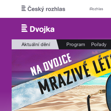
Přejít k hlavnímu obsahu
iRozhlas
Aktuální dění
Program
Pořady