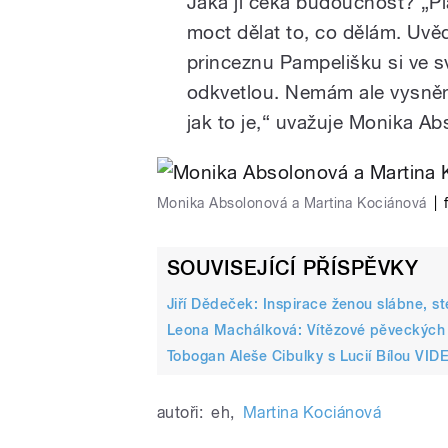
Jaká ji čeká budoucnost? „P
moct dělat to, co dělám. Uvěd
princeznu Pampelišku si ve s
odkvetlou. Nemám ale vysněné
jak to je,“ uvažuje Monika A
Monika Absolonová a Martina Kociánová
|
SOUVISEJÍCÍ PŘÍSPĚVKY
Jiří Dědeček: Inspirace ženou slábne, ste
Leona Machálková: Vítězové pěveckých so
Tobogan Aleše Cibulky s Lucií Bílou V
autoři:
eh
,
Martina Kociánová