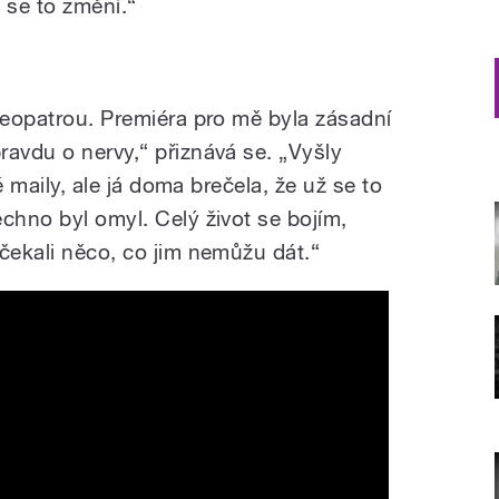
e se to změní.“
Kleopatrou. Premiéra pro mě byla zásadní
ravdu o nervy,“ přiznává se. „Vyšly
né maily, ale já doma brečela, že už se to
chno byl omyl. Celý život se bojím,
čekali něco, co jim nemůžu dát.“