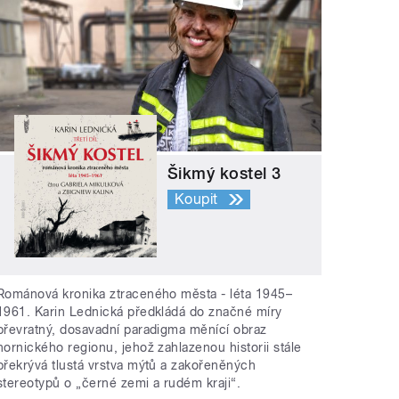
Šikmý kostel 3
Koupit
Románová kronika ztraceného města - léta 1945–
1961. Karin Lednická předkládá do značné míry
převratný, dosavadní paradigma měnící obraz
hornického regionu, jehož zahlazenou historii stále
překrývá tlustá vrstva mýtů a zakořeněných
stereotypů o „černé zemi a rudém kraji“.