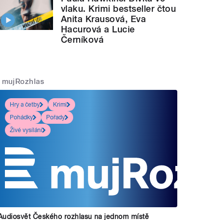
vlaku. Krimi bestseller čtou
Anita Krausová, Eva
Hacurová a Lucie
Černíková
mujRozhlas
Hry a četby
Krimi
Pohádky
Pořady
Živé vysílání
Audiosvět Českého rozhlasu na jednom místě