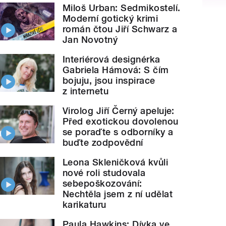
Miloš Urban: Sedmikostelí.
Moderní gotický krimi
román čtou Jiří Schwarz a
Jan Novotný
Interiérová designérka
Gabriela Hámová: S čím
bojuju, jsou inspirace
z internetu
Virolog Jiří Černý apeluje:
Před exotickou dovolenou
se poraďte s odborníky a
buďte zodpovědní
Leona Skleničková kvůli
nové roli studovala
sebepoškozování:
Nechtěla jsem z ní udělat
karikaturu
Paula Hawkins: Dívka ve