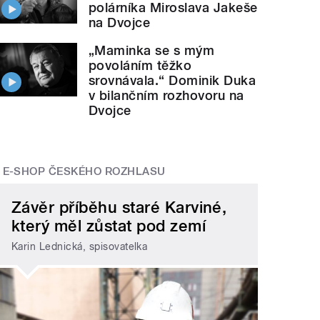
polárníka Miroslava Jakeše
na Dvojce
„Maminka se s mým
povoláním těžko
srovnávala.“ Dominik Duka
v bilančním rozhovoru na
Dvojce
E-SHOP ČESKÉHO ROZHLASU
Závěr příběhu staré Karviné,
který měl zůstat pod zemí
Karin Lednická, spisovatelka