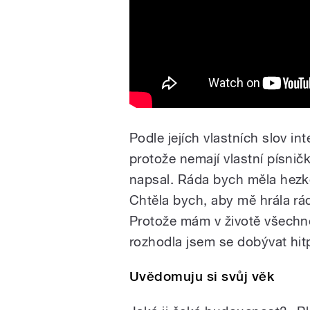
Podle jejích vlastních slov in
protože nemají vlastní písnič
napsal. Ráda bych měla hezké
Chtěla bych, aby mě hrála rád
Protože mám v životě všechno 
rozhodla jsem se dobývat hit
Uvědomuju si svůj věk