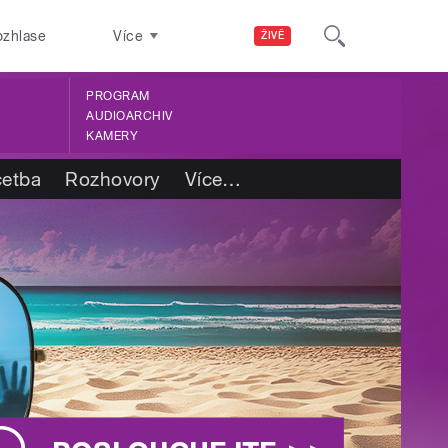
ozhlase
Více
ŽIVĚ
PROGRAM
AUDIOARCHIV
KAMERY
četba
Rozhovory
Více
…