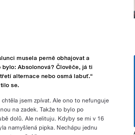
slunci musela perně obhajovat a
 bylo: Absolonová? Člověče, já ti
řetí alternace nebo osmá labuť.“
tilo se.
e chtěla jsem zpívat. Ale ono to nefunguje
dnou na zadek. Takže to bylo po
ě dolů. Ale nelituju. Kdyby se mi v 16
 byla namyšlená pipka. Nechápu jednu