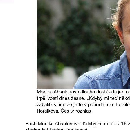
Monika Absolonová dlouho dostávala jen okr
trpělivostí dnes žasne. „Kdyby mi teď někd
zabalila s tím, že je to v pohodě a že tu rol
Horálková, Český rozhlas
Host: Monika Absolonová. Kdyby se mi už v 16 za