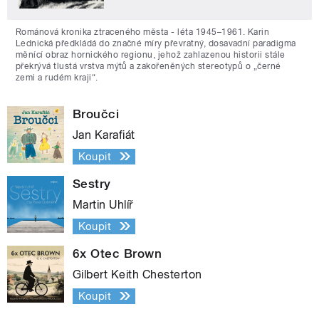
Románová kronika ztraceného města - léta 1945–1961. Karin
Lednická předkládá do značné míry převratný, dosavadní paradigma
měnící obraz hornického regionu, jehož zahlazenou historii stále
překrývá tlustá vrstva mýtů a zakořeněných stereotypů o „černé
zemi a rudém kraji“.
Broučci
Jan Karafiát
Koupit
Sestry
Martin Uhlíř
Koupit
6x Otec Brown
Gilbert Keith Chesterton
Koupit