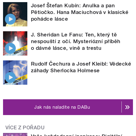
Josef Štefan Kubín: Anulka a pan
Pětiočko. Hana Maciuchová v klasické
pohádce lásce
J. Sheridan Le Fanu: Ten, který tě
nespouští z očí. Mysteriózní příběh
o dávné lásce, vině a trestu
Rudolf Čechura a Josef Kleibl: Vědecké
záhady Sherlocka Holmese
Jak nás naladíte na DABu
VÍCE Z POŘADU