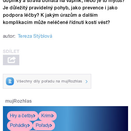
doplňky a strava bohatá na vápník, nebo je to mýtus?
Je důležitý pravidelný pohyb, jako prevence i jako
podpora léčby? K jakým úrazům a dalším
komplikacím může neléčené řídnutí kostí vést?
autor:
Tereza Stýblová
Všechny díly pořadu na mujRozhlas
mujRozhlas
Hry a četby
Krimi
Pohádky
Pořady