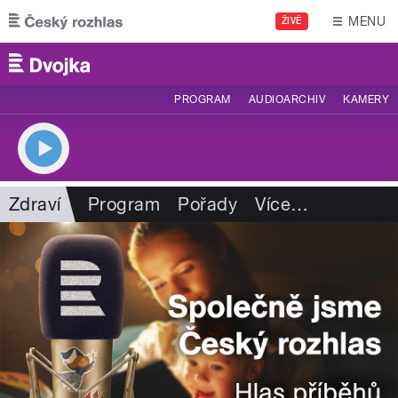
Přejít k hlavnímu obsahu
MENU
ŽIVĚ
PROGRAM
AUDIOARCHIV
KAMERY
Zdraví
Program
Pořady
Více
…