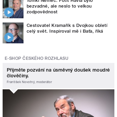
Tomki Němec: Fotit Havla bylo
bezvadné, ale neslo to velkou
zodpovědnost
Cestovatel Kramařík s Dvojkou obletí
celý svět. Inspiroval mě i Baťa, říká
E-SHOP ČESKÉHO ROZHLASU
Přijměte pozvání na úsměvný doušek moudré
člověčiny.
František Novotný, moderátor