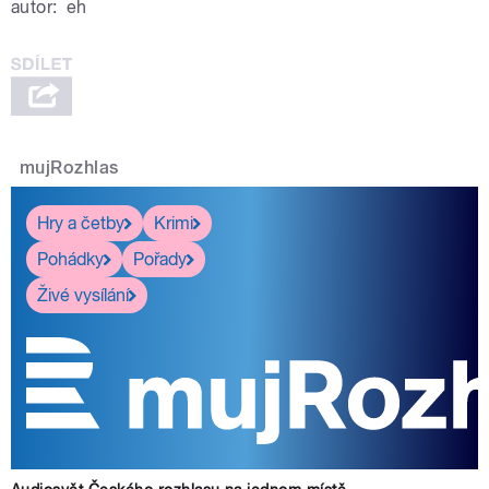
autor:
eh
pause
mujRozhlas
Hry a četby
Krimi
Pohádky
Pořady
Živé vysílání