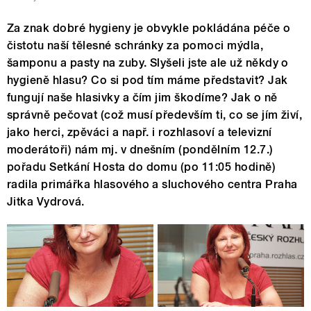
Za znak dobré hygieny je obvykle pokládána péče o
čistotu naší tělesné schránky za pomoci mýdla,
šamponu a pasty na zuby. Slyšeli jste ale už někdy o
hygieně hlasu? Co si pod tím máme představit? Jak
fungují naše hlasivky a čím jim škodíme? Jak o ně
správně pečovat (což musí především ti, co se jím živí,
jako herci, zpěváci a např. i rozhlasoví a televizní
moderátoři) nám mj. v dnešním (pondělním 12.7.)
pořadu Setkání Hosta do domu (po 11:05 hodině)
radila primářka hlasového a sluchového centra Praha
Jitka Vydrová.