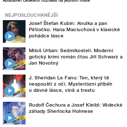
Audiosvět Českého rozhlasu na jednom místě
NEJPOSLOUCHANĚJŠÍ
Josef Štefan Kubín: Anulka a pan
Pětiočko. Hana Maciuchová v klasické
pohádce lásce
Miloš Urban: Sedmikostelí. Moderní
gotický krimi román čtou Jiří Schwarz a
Jan Novotný
J. Sheridan Le Fanu: Ten, který tě
nespouští z očí. Mysteriózní příběh
o dávné lásce, vině a trestu
Rudolf Čechura a Josef Kleibl: Vědecké
záhady Sherlocka Holmese