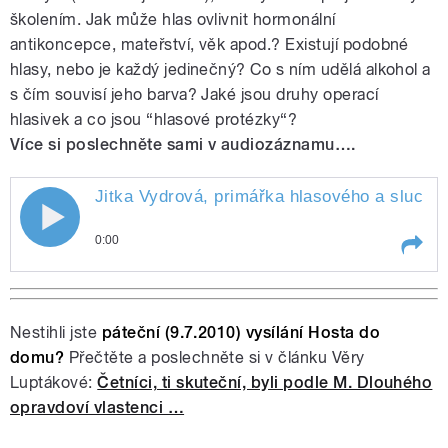
školením. Jak může hlas ovlivnit hormonální
antikoncepce, mateřství, věk apod.? Existují podobné
hlasy, nebo je každý jedinečný? Co s ním udělá alkohol a
s čím souvisí jeho barva? Jaké jsou druhy operací
hlasivek a co jsou “hlasové protézky“?
Více si poslechněte sami v audiozáznamu….
Jitka Vydrová, primářka hlasového a sluchov
0:00
Play /
falešně.
Jitka Vydrová, primářka hlasového
a sluchového centra Praha,
hovořila o tom, jak učí herce i
Nestihli jste
páteční (9.7.2010) vysílání Hosta do
zpěváky správné hlasové hygieně.
domu?
Přečtěte a poslechněte si v článku Věry
Mluvili jsme i o tom, proč má každý
Luptákové:
Četníci, ti skuteční, byli podle M. Dlouhého
jiný hlas, proč někdo chraptí a jiný
zpívá
opravdoví vlastenci …