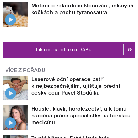
Meteor o rekordním klonování, mlsných
kočkách a pachu tyranosaura
Jak nás naladíte na DABu
VÍCE Z POŘADU
Laserové oční operace patří
k nejbezpečnějším, ujišťuje přední
český očař Pavel Stodůlka
Housle, klavír, horolezectví, a k tomu
náročná práce specialistky na horskou
medicínu