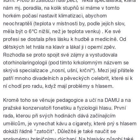
lidmi. Proto si zaslouží naši péči,"
řekla specialistka, která
nám mj. poradila, na kolik stupňů si máme v tomto
horkém počasí nastavit klimatizaci, abychom
neochraptěli (teplota v místnosti by, podle jejích slov,
měla být o 6°C nižší, než je teplota venku) . Ke své
profesi se dostala přes lásku k hudbě a medicíně. Od
dětských let hrála na klavír a lákal ji i operní zpěv.
Rozhodla se proto spojit své zájmy a vystudovala
otorhinolaringologii (pod tímto krkolomným názvem se
skrývá specializace „nosní, ušní, krční“). Mezi její přátele
patří mnoho divadelních a pěveckých celebrit, které si k
ní chodí pro radu, když mají problémy s hlasem.
Kromě toho se věnuje pedagogice a učí na DAMU a na
pražské konzervatoři fonetiku a fyziologii hlasu. První
rada, kterou při svých hodinách dává začínajícím
umělcům, je vynechat kávu a cigarety, které prý s hlasem
dokáží řádně "zatočit". Důležité je také naučit se
správnému bráničnímu dýchaní. Na hlasivky působí také