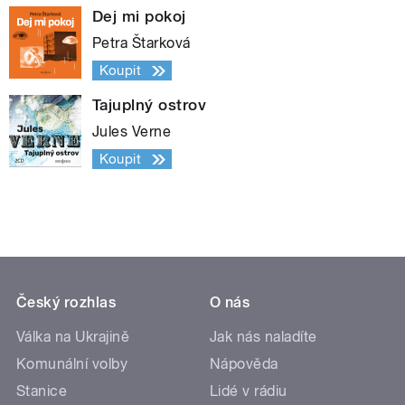
Dej mi pokoj
Petra Štarková
Koupit
Tajuplný ostrov
Jules Verne
Koupit
Český rozhlas
O nás
Válka na Ukrajině
Jak nás naladíte
Komunální volby
Nápověda
Stanice
Lidé v rádiu