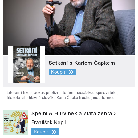
Setkání s Karlem Čapkem
Koupit
Literární fikce, pokus přiblížit literární nadsázkou spisovatele,
filozofa, ale hlavně člověka Karla Čapka trochu jinou formou.
Spejbl & Hurvínek a Zlatá zebra 3
František Nepil
Koupit