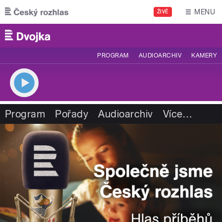
Přejít k hlavnímu obsahu
MENU
ŽIVĚ
PROGRAM
AUDIOARCHIV
KAMERY
Program
Pořady
Audioarchiv
Více
…