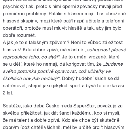
psychický tlak, proto s nimi operní zpěvačky mívají před
premiérou problémy. Patálie s hlasem mají i tzv. ohrožené
hlasové skupiny, mezi které patří např. učitelé a telefonní
operátoři, protože musí mluvit hlasitě a tak, aby jim bylo
dobře rozumět.
A jak je to s falešným zpěvem? Není to vůbec záležitost
hlasivek! Kdo dobře zpívá, má vlastně
„schopnost přesné
reprodukce toho, co slyší“.
Je to umění vrozené, které
se u dětí, které ho nemají, dá korigovat tím, že
„budeme
svého potomka poctivě opravovat, což učitelky ve
školkách obvykle nedělají“.
Dobrý hudební sluch se dá
natrénovat, stejně jako jakýkoli sport a bývá to otázka asi
2 let.
Soutěže, jako třeba Česko hledá SuperStar, považuje za
skvělou příležitost, jak dát šanci každému, kdo si myslí,
že má talent a dobře zpívá. Kdo ale chce být skutečně
dobrým (což chtějí všichni), měl by určitě projít hlasovým