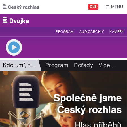
Přejít k hlavnímu obsahu
MENU
ŽIVĚ
PROGRAM
AUDIOARCHIV
KAMERY
Kdo umí, ten umí
Program
Pořady
Více
…