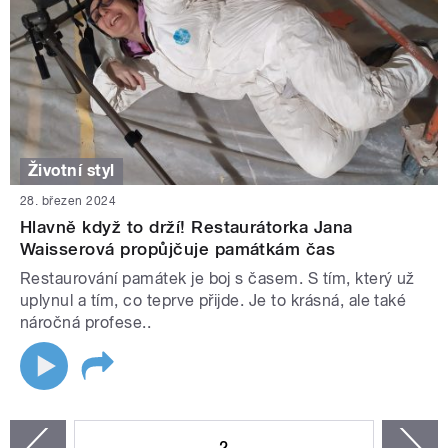
Životní styl
28. březen 2024
Hlavně když to drží! Restaurátorka Jana
Waisserová propůjčuje památkám čas
Restaurování památek je boj s časem. S tím, který už
uplynul a tím, co teprve přijde. Je to krásná, ale také
náročná profese..
STRÁNKY
2
n