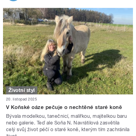
Životní styl
20. listopad 2025
V Koňské oáze pečuje o nechtěné staré koně
Bývala modelkou, tanečnicí, malířkou, majitelkou baru
nebo galerie. Teď ale Soňa N. Navrátilová zasvětila
celý svůj život péčí o staré koně, kterým tím zachránila