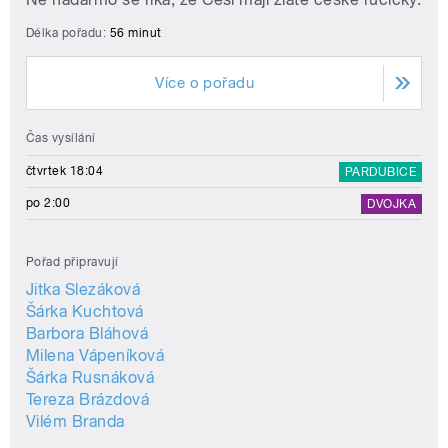
Délka pořadu:
56 minut
Více o pořadu
Čas vysílání
čtvrtek 18:04
PARDUBICE
po 2:00
DVOJKA
Pořad připravují
Jitka Slezáková
Šárka Kuchtová
Barbora Bláhová
Milena Vápeníková
Šárka Rusnáková
Tereza Brázdová
Vilém Branda