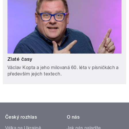
Zlaté časy
Václav Kopta a jeho milovaná 60. léta v písničkách a
především jejich textech.
Český rozhlas
O nás
Válka na Ukrajině
Jak nás naladíte