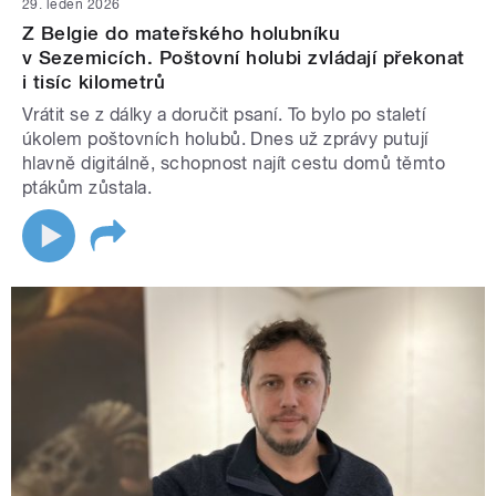
29. leden 2026
Z Belgie do mateřského holubníku
v Sezemicích. Poštovní holubi zvládají překonat
i tisíc kilometrů
Vrátit se z dálky a doručit psaní. To bylo po staletí
úkolem poštovních holubů. Dnes už zprávy putují
hlavně digitálně, schopnost najít cestu domů těmto
ptákům zůstala.