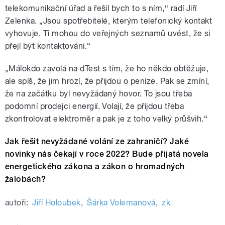
telekomunikační úřad a řešil bych to s ním,“ radí Jiří
Zelenka. „Jsou spotřebitelé, kterým telefonický kontakt
vyhovuje. Ti mohou do veřejných seznamů uvést, že si
přejí být kontaktováni.“
„Málokdo zavolá na dTest s tím, že ho někdo obtěžuje,
ale spíš, že jim hrozí, že přijdou o peníze. Pak se zmíní,
že na začátku byl nevyžádaný hovor. To jsou třeba
podomní prodejci energií. Volají, že přijdou třeba
zkontrolovat elektroměr a pak je z toho velký průšvih.“
Jak řešit nevyžádané volání ze zahraničí? Jaké
novinky nás čekají v roce 2022? Bude přijatá novela
energetického zákona a zákon o hromadných
žalobách?
autoři:
Jiří Holoubek
,
Šárka Volemanová
,
zk