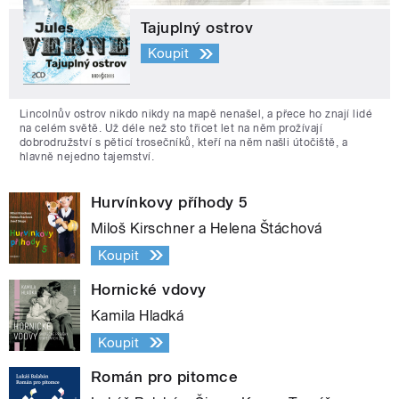
Tajuplný ostrov
Koupit
Lincolnův ostrov nikdo nikdy na mapě nenašel, a přece ho znají lidé
na celém světě. Už déle než sto třicet let na něm prožívají
dobrodružství s pěticí trosečníků, kteří na něm našli útočiště, a
hlavně nejedno tajemství.
Hurvínkovy příhody 5
Miloš Kirschner a Helena Štáchová
Koupit
Hornické vdovy
Kamila Hladká
Koupit
Román pro pitomce