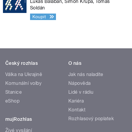
Lukáš Balabán, Šimon Krupa, Tomáš
Soldán
Koupit
Český rozhlas
O nás
Válka na Ukrajině
Jak nás naladíte
Komunální volby
Nápověda
Stanice
Lidé v rádiu
eShop
Kariéra
Kontakt
Rozhlasový poplatek
mujRozhlas
Živé vysílání