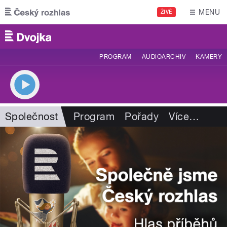
Přejít k hlavnímu obsahu
MENU
ŽIVĚ
PROGRAM
AUDIOARCHIV
KAMERY
Společnost
Program
Pořady
Více
…