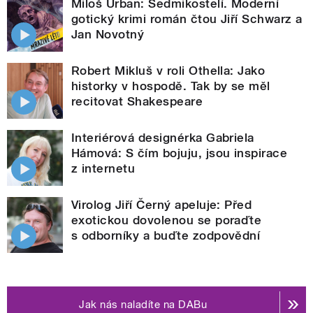
Miloš Urban: Sedmikostelí. Moderní
gotický krimi román čtou Jiří Schwarz a
Jan Novotný
Robert Mikluš v roli Othella: Jako
historky v hospodě. Tak by se měl
recitovat Shakespeare
Interiérová designérka Gabriela
Hámová: S čím bojuju, jsou inspirace
z internetu
Virolog Jiří Černý apeluje: Před
exotickou dovolenou se poraďte
s odborníky a buďte zodpovědní
Jak nás naladíte na DABu