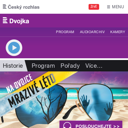
Přejít k hlavnímu obsahu
MENU
ŽIVĚ
PROGRAM
AUDIOARCHIV
KAMERY
Historie
Program
Pořady
Více
…