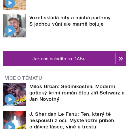
Voxel skládá hity a míchá parfémy.
S jednou vůní ale marně bojuje
Jak nás naladíte na DABu
VÍCE O TÉMATU
Miloš Urban: Sedmikostelí. Moderní
gotický krimi román čtou Jiří Schwarz a
Jan Novotný
J. Sheridan Le Fanu: Ten, který tě
nespouští z očí. Mysteriózní příběh
o dávné lásce, vině a trestu