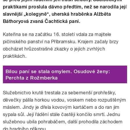
praktikami proslula dávno předtím, než se narodila její
slavnější „kolegyně“, uherská hraběnka Alžběta
Báthoryová zvaná Čachtická paní.
Kateřina se na začátku 16. století vdala za majitele
pičínského panství na Příbramsku. Krajem začaly brzy
obcházet hrůzostrašné zkazky o jejích zvrhlých
praktikách.
Bílou paní se stala omylem. Osudové ženy:
Perchta z Rožmberka
Služebnictvo krutě trestala za sebemenší prohřešky,
děvečky pálila horkou vodou, voskem nebo rozpuštěným
máslem. Jindy je dřela kovovým kartáčem a do ran jim
sypala sůl. Její řádění stále častěji končilo smrtí. Jednu
služebnou ubila pohrabáčem, další prohodila záchodem
do hradního příkopu.