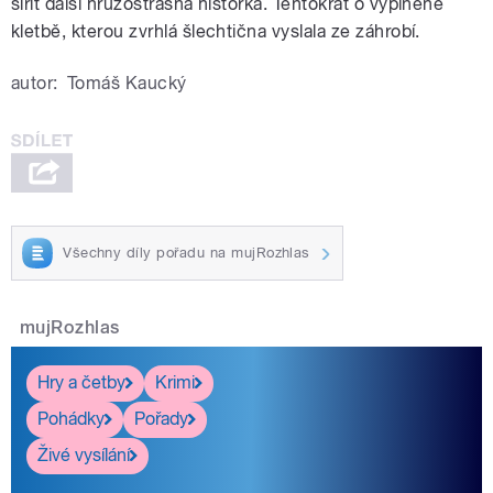
šířit další hrůzostrašná historka. Tentokrát o vyplněné
kletbě, kterou zvrhlá šlechtična vyslala ze záhrobí.
autor:
Tomáš Kaucký
Všechny díly pořadu na mujRozhlas
mujRozhlas
Hry a četby
Krimi
Pohádky
Pořady
Živé vysílání