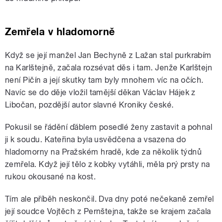
Zemřela v hladomorně
Když se její manžel Jan Bechyně z Lažan stal purkrabím
na Karlštejně, začala rozsévat děs i tam. Jenže Karlštejn
není Pičín a její skutky tam byly mnohem víc na očích.
Navíc se do děje vložil tamější děkan Václav Hájek z
Libočan, pozdější autor slavné Kroniky české.
Pokusil se řádění ďáblem posedlé ženy zastavit a pohnal
ji k soudu. Kateřina byla usvědčena a vsazena do
hladomorny na Pražském hradě, kde za několik týdnů
zemřela. Když její tělo z kobky vytáhli, měla prý prsty na
rukou okousané na kost.
Tím ale příběh neskončil. Dva dny poté nečekaně zemřel
její soudce Vojtěch z Pernštejna, takže se krajem začala