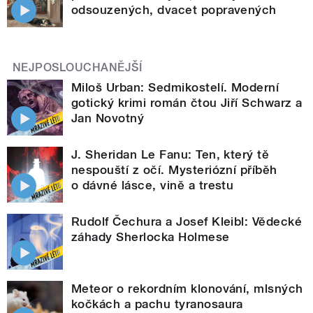
odsouzených, dvacet popravených
NEJPOSLOUCHANĚJŠÍ
Miloš Urban: Sedmikostelí. Moderní
gotický krimi román čtou Jiří Schwarz a
Jan Novotný
J. Sheridan Le Fanu: Ten, který tě
nespouští z očí. Mysteriózní příběh
o dávné lásce, vině a trestu
Rudolf Čechura a Josef Kleibl: Vědecké
záhady Sherlocka Holmese
Meteor o rekordním klonování, mlsných
kočkách a pachu tyranosaura