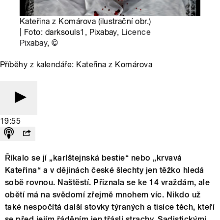
Kateřina z Komárova (ilustrační obr.)
| Foto: darksouls1, Pixabay,
Licence
Pixabay
,
©
Příběhy z kalendáře: Kateřina z Komárova
19:55
Říkalo se jí „karlštejnská bestie“ nebo „krvavá
Kateřina“ a v dějinách české šlechty jen těžko hledá
sobě rovnou. Naštěstí. Přiznala se ke 14 vraždám, ale
obětí má na svědomí zřejmě mnohem víc. Nikdo už
také nespočítá další stovky týraných a tisíce těch, kteří
se před jejím řáděním jen třásli strachy. Sadistickými