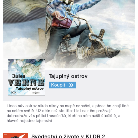
Tajuplný ostrov
Koupit
Lincolnův ostrov nikdo nikdy na mapě nenašel, a přece ho znají lidé
na celém světě. Už déle než sto třicet let na něm prožívají
dobrodružství s pěticí trosečníků, kteří na něm našli útočiště, a
hlavně nejedno tajemství.
Svědectví o životě v KLDR 2