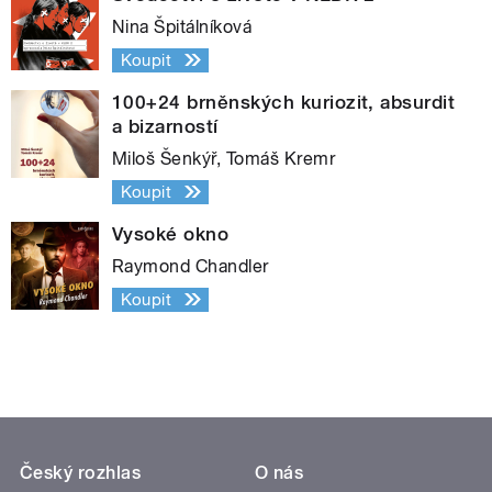
Nina Špitálníková
Koupit
100+24 brněnských kuriozit, absurdit
a bizarností
Miloš Šenkýř, Tomáš Kremr
Koupit
Vysoké okno
Raymond Chandler
Koupit
Český rozhlas
O nás