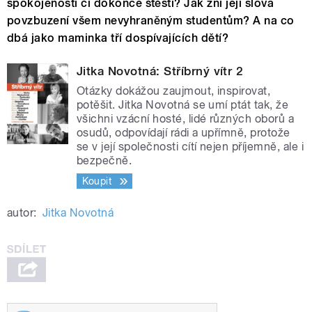
spokojenosti či dokonce štěstí? Jak zní její slova
povzbuzení všem nevyhraněným studentům? A na co
dbá jako maminka tří dospívajících dětí?
Jitka Novotná: Stříbrný vítr 2
Otázky dokážou zaujmout, inspirovat,
potěšit. Jitka Novotná se umí ptát tak, že
všichni vzácní hosté, lidé různých oborů a
osudů, odpovídají rádi a upřímně, protože
se v její společnosti cítí nejen příjemně, ale i
bezpečně.
Koupit
autor:
Jitka Novotná