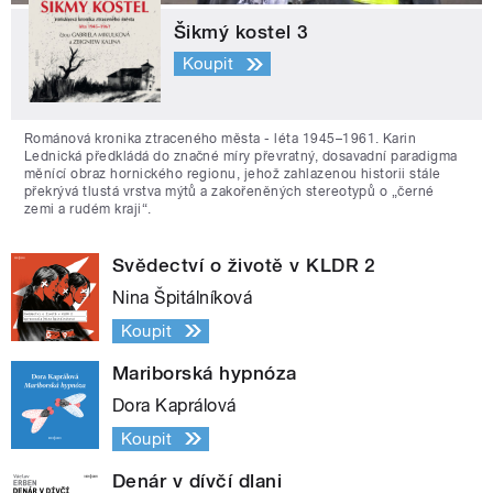
Šikmý kostel 3
Koupit
Románová kronika ztraceného města - léta 1945–1961. Karin
Lednická předkládá do značné míry převratný, dosavadní paradigma
měnící obraz hornického regionu, jehož zahlazenou historii stále
překrývá tlustá vrstva mýtů a zakořeněných stereotypů o „černé
zemi a rudém kraji“.
Svědectví o životě v KLDR 2
Nina Špitálníková
Koupit
Mariborská hypnóza
Dora Kaprálová
Koupit
Denár v dívčí dlani