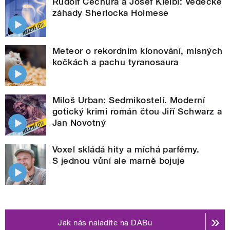
Rudolf Čechura a Josef Kleibl: Vědecké
záhady Sherlocka Holmese
Meteor o rekordním klonování, mlsných
kočkách a pachu tyranosaura
Miloš Urban: Sedmikostelí. Moderní
gotický krimi román čtou Jiří Schwarz a
Jan Novotný
Voxel skládá hity a míchá parfémy.
S jednou vůní ale marně bojuje
Jak nás naladíte na DABu