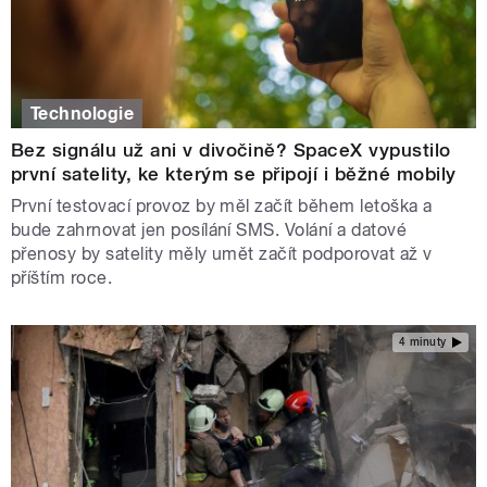
Technologie
Bez signálu už ani v divočině? SpaceX vypustilo
první satelity, ke kterým se připojí i běžné mobily
První testovací provoz by měl začít během letoška a
bude zahrnovat jen posílání SMS. Volání a datové
přenosy by satelity měly umět začít podporovat až v
příštím roce.
4 minuty