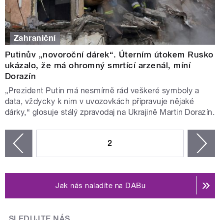
Zahraniční
Putinův „novoroční dárek“. Úterním útokem Rusko
ukázalo, že má ohromný smrtící arzenál, míní
Dorazín
„Prezident Putin má nesmírně rád veškeré symboly a
data, vždycky k nim v uvozovkách připravuje nějaké
dárky,“ glosuje stálý zpravodaj na Ukrajině Martin Dorazín.
STRÁNKY
2
n
zí
Jak nás naladíte na DABu
SLEDUJTE NÁS