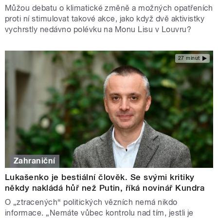
Můžou debatu o klimatické změně a možných opatřeních
proti ní stimulovat takové akce, jako když dvě aktivistky
vychrstly nedávno polévku na Monu Lisu v Louvru?
27 minut
Zahraniční
Lukašenko je bestiální člověk. Se svými kritiky
někdy nakládá hůř než Putin, říká novinář Kundra
O „ztracených“ politických vězních nemá nikdo
informace. „Nemáte vůbec kontrolu nad tím, jestli je