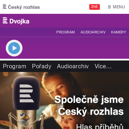
Přejít k hlavnímu obsahu
MENU
ŽIVĚ
PROGRAM
AUDIOARCHIV
KAMERY
Program
Pořady
Audioarchiv
Více
…