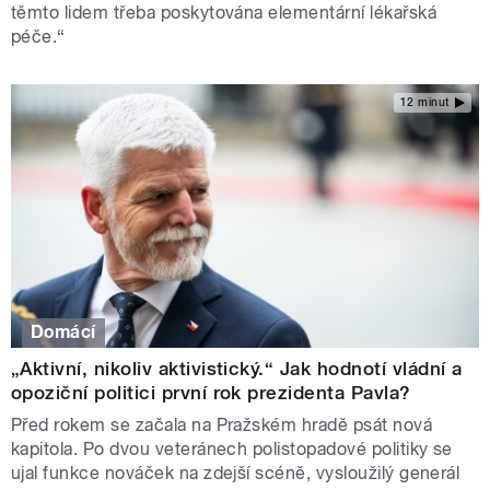
těmto lidem třeba poskytována elementární lékařská
péče.“
12 minut
Domácí
„Aktivní, nikoliv aktivistický.“ Jak hodnotí vládní a
opoziční politici první rok prezidenta Pavla?
Před rokem se začala na Pražském hradě psát nová
kapitola. Po dvou veteránech polistopadové politiky se
ujal funkce nováček na zdejší scéně, vysloužilý generál