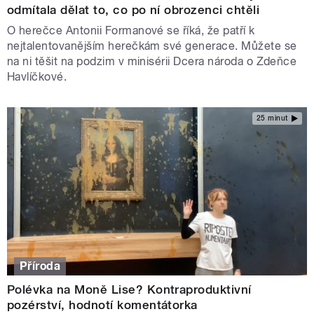
odmítala dělat to, co po ní obrozenci chtěli
O herečce Antonii Formanové se říká, že patří k
nejtalentovanějším herečkám své generace. Můžete se
na ni těšit na podzim v minisérii Dcera národa o Zdeňce
Havlíčkové.
25 minut
Příroda
Polévka na Moně Lise? Kontraproduktivní
pozérství, hodnotí komentátorka