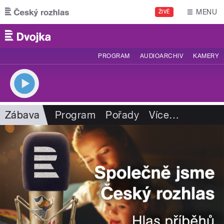
Přejít k hlavnímu obsahu
MENU
ŽIVĚ
PROGRAM
AUDIOARCHIV
KAMERY
Zábava
Program
Pořady
Více
…