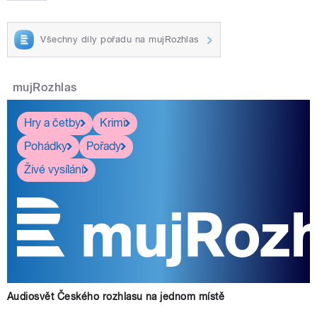
Všechny díly pořadu na mujRozhlas
mujRozhlas
Hry a četby
Krimi
Pohádky
Pořady
Živé vysílání
Audiosvět Českého rozhlasu na jednom místě