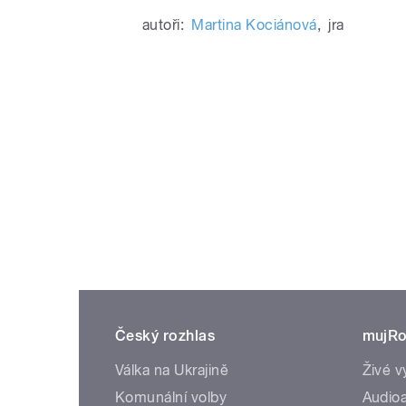
autoři:
Martina Kociánová
,
jra
Český rozhlas
mujRo
Válka na Ukrajině
Živé v
Komunální volby
Audioa