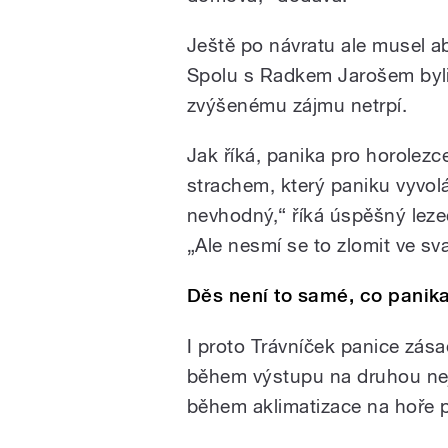
Ještě po návratu ale musel a
Spolu s Radkem Jarošem byli 
zvýšenému zájmu netrpí.
Jak říká, panika pro horolezc
strachem, který paniku vyvol
nevhodný,“ říká úspěšný lezec
„Ale nesmí se to zlomit ve sva
Děs není to samé, co panik
I proto Trávníček panice zás
během výstupu na druhou nejv
během aklimatizace na hoře pr