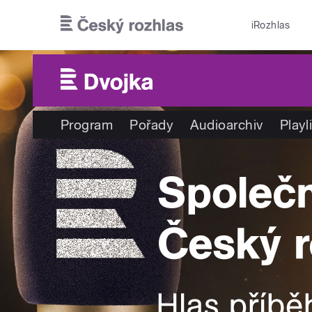
Přejít k hlavnímu obsahu
iRozhlas
Program
Pořady
Audioarchiv
Playl