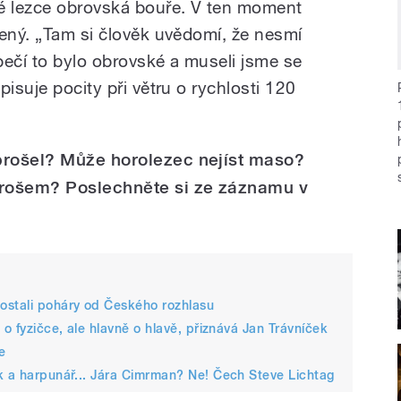
 lezce obrovská bouře. V ten moment
šený. „Tam si člověk uvědomí, že nesmí
ečí to bylo obrovské a museli jsme se
pisuje pocity při větru o rychlosti 120
prošel? Může horolezec nejíst maso?
rošem? Poslechněte si ze záznamu v
ostali poháry od Českého rozhlasu
 o fyzičce, ale hlavně o hlavě, přiznává Jan Trávníček
e
k a harpunář... Jára Cimrman? Ne! Čech Steve Lichtag