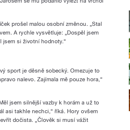
rošem se mu podařilo vylézt na vrchol
íček prošel malou osobní změnou. „Stal
vem. A rychle vysvětluje: „Dospěl jsem
 jsem si životní hodnoty.“
ový sport je děsně sobecký. Omezuje to
apravo nalevo. Zajímala mě pouze hora,“
.
Měl jsem silnější vazby k horám a už to
ál asi takhle nechci,“ říká. Hory ovšem
vřít dočista. „Člověk si musí vážit