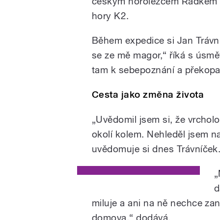
českým horolezcem Radkem Ja
hory K2.
Během expedice si Jan Trávn
se ze mě magor,“ říká s úsmě
tam k sebepoznání a překopal
Cesta jako změna života
„Uvědomil jsem si, že vrchol
okolí kolem. Nehleděl jsem n
uvědomuje si dnes Trávníček
„
d
miluje a ani na ně nechce zane
domova,“ dodává.