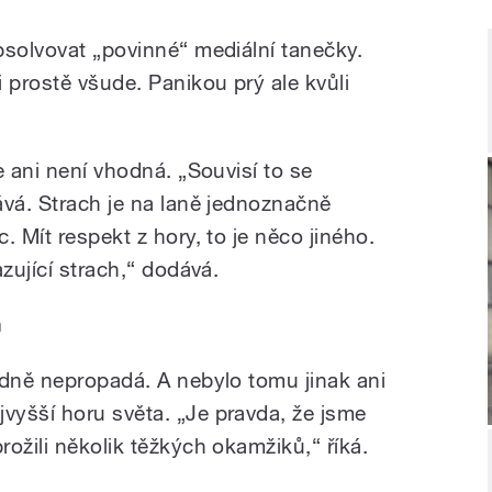
bsolvovat „povinné“ mediální tanečky.
prostě všude. Panikou prý ale kvůli
e ani není vhodná. „Souvisí to se
ává. Strach je na laně jednoznačně
. Mít respekt z hory, to je něco jiného.
zující strach,“ dodává.
a
adně nepropadá. A nebylo tomu jinak ani
yšší horu světa. „Je pravda, že jsme
ožili několik těžkých okamžiků,“ říká.