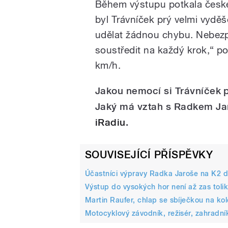
Během výstupu potkala české
byl Trávníček prý velmi vydě
udělat žádnou chybu. Nebezp
soustředit na každý krok,“ po
km/h.
Jakou nemocí si Trávníček 
Jaký má vztah s Radkem Ja
iRadiu
.
SOUVISEJÍCÍ PŘÍSPĚVKY
Účastníci výpravy Radka Jaroše na K2 d
Výstup do vysokých hor není až zas tolik
Martin Raufer, chlap se sbíječkou na kol
Motocyklový závodník, režisér, zahradní