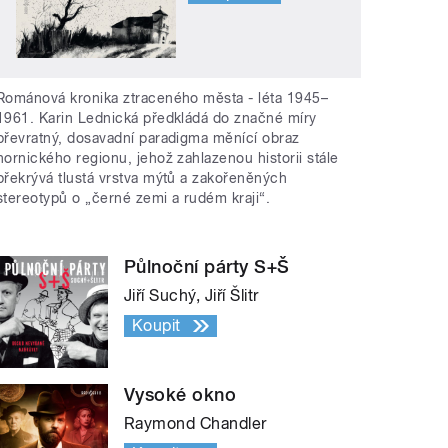
Románová kronika ztraceného města - léta 1945–
1961. Karin Lednická předkládá do značné míry
převratný, dosavadní paradigma měnící obraz
hornického regionu, jehož zahlazenou historii stále
překrývá tlustá vrstva mýtů a zakořeněných
stereotypů o „černé zemi a rudém kraji“.
Půlnoční párty S+Š
Jiří Suchý, Jiří Šlitr
Koupit
Vysoké okno
Raymond Chandler