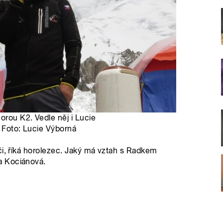
orou K2. Vedle něj i Lucie
| Foto: Lucie Výborná
či, říká horolezec. Jaký má vztah s Radkem
a Kociánová.