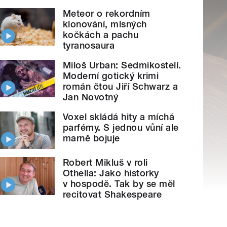
Meteor o rekordním
klonování, mlsných
kočkách a pachu
tyranosaura
Miloš Urban: Sedmikostelí.
Moderní gotický krimi
román čtou Jiří Schwarz a
Jan Novotný
Voxel skládá hity a míchá
parfémy. S jednou vůní ale
marně bojuje
Robert Mikluš v roli
Othella: Jako historky
v hospodě. Tak by se měl
recitovat Shakespeare