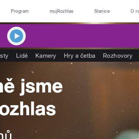
Program
mujRozhlas
Stanice
O r
isty
Lidé
Kamery
Hry a četba
Rozhovory