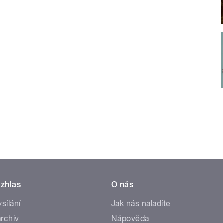
zhlas
O nás
ysílání
Jak nás naladíte
rchiv
Nápověda