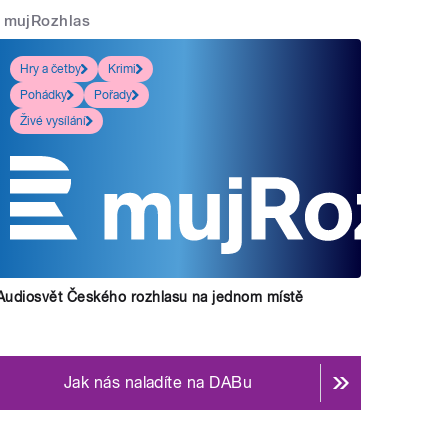
mujRozhlas
Hry a četby
Krimi
Pohádky
Pořady
Živé vysílání
Audiosvět Českého rozhlasu na jednom místě
Jak nás naladíte na DABu