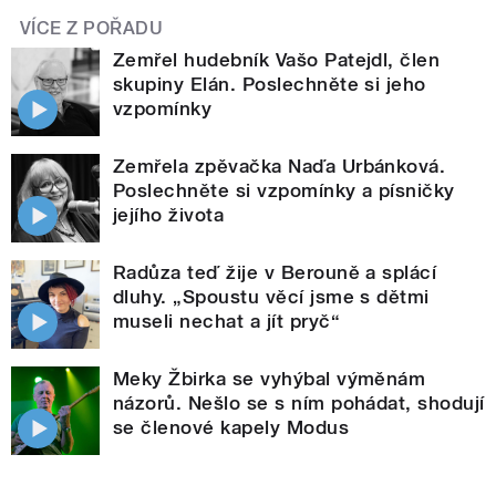
VÍCE Z POŘADU
Zemřel hudebník Vašo Patejdl, člen
skupiny Elán. Poslechněte si jeho
vzpomínky
Zemřela zpěvačka Naďa Urbánková.
Poslechněte si vzpomínky a písničky
jejího života
Radůza teď žije v Berouně a splácí
dluhy. „Spoustu věcí jsme s dětmi
museli nechat a jít pryč“
Meky Žbirka se vyhýbal výměnám
názorů. Nešlo se s ním pohádat, shodují
se členové kapely Modus