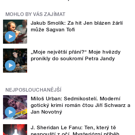
MOHLO BY VÁS ZAJÍMAT
Jakub Smolík: Za hit Jen blázen žárlí
může Sagvan Tofi
„Moje největší přání?“ Moje hvězdy
pronikly do soukromí Petra Jandy
NEJPOSLOUCHANĚJŠÍ
Miloš Urban: Sedmikostelí. Moderní
gotický krimi román čtou Jiří Schwarz a
Jan Novotný
J. Sheridan Le Fanu: Ten, který tě
nespouští z očí. Mysteriózní příběh