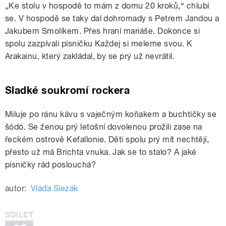
„Ke stolu v hospodě to mám z domu 20 kroků,“ chlubí
se. V hospodě se taky dal dohromady s Petrem Jandou a
Jakubem Smolíkem. Přes hraní mariáše. Dokonce si
spolu zazpívali písničku Každej si meleme svou. K
Arakainu, který zakládal, by se prý už nevrátil.
Sladké soukromí rockera
Miluje po ránu kávu s vaječným koňakem a buchtičky se
šódó. Se ženou prý letošní dovolenou prožili zase na
řeckém ostrově Kefallonie. Děti spolu prý mít nechtějí,
přesto už má Brichta vnuka. Jak se to stalo? A jaké
písničky rád poslouchá?
autor:
Vláďa Slezák