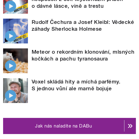
o dávné lásce, vině a trestu
Rudolf Čechura a Josef Kleibl: Vědecké
záhady Sherlocka Holmese
Meteor o rekordním klonování, mlsných
kočkách a pachu tyranosaura
Voxel skládá hity a míchá parfémy.
S jednou vůní ale marně bojuje
Jak nás naladíte na DABu