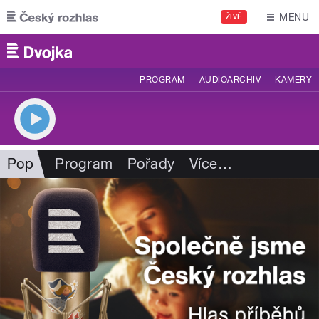
Přejít k hlavnímu obsahu
MENU
ŽIVĚ
PROGRAM
AUDIOARCHIV
KAMERY
Pop
Program
Pořady
Více
…