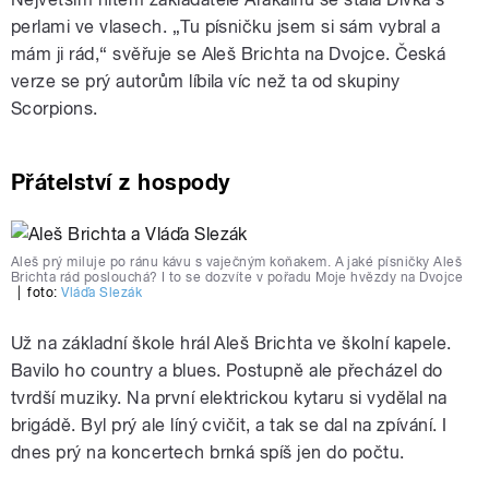
perlami ve vlasech. „Tu písničku jsem si sám vybral a
mám ji rád,“ svěřuje se Aleš Brichta na Dvojce. Česká
verze se prý autorům líbila víc než ta od skupiny
Scorpions.
Přátelství z hospody
Aleš prý miluje po ránu kávu s vaječným koňakem. A jaké písničky Aleš
Brichta rád poslouchá? I to se dozvíte v pořadu Moje hvězdy na Dvojce
|
foto:
Vláďa Slezák
Už na základní škole hrál Aleš Brichta ve školní kapele.
Bavilo ho country a blues. Postupně ale přecházel do
tvrdší muziky. Na první elektrickou kytaru si vydělal na
brigádě. Byl prý ale líný cvičit, a tak se dal na zpívání. I
dnes prý na koncertech brnká spíš jen do počtu.