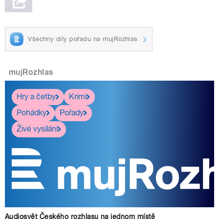
Všechny díly pořadu na mujRozhlas
mujRozhlas
Hry a četby
Krimi
Pohádky
Pořady
Živé vysílání
Audiosvět Českého rozhlasu na jednom místě