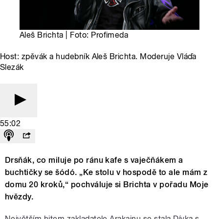
Aleš Brichta | Foto: Profimeda
Host: zpěvák a hudebník Aleš Brichta. Moderuje Vláďa
Slezák
55:02
Drsňák, co miluje po ránu kafe s vaječňákem a
buchtičky se šódó. „Ke stolu v hospodě to ale mám z
domu 20 kroků,“ pochváluje si Brichta v pořadu Moje
hvězdy.
Největším hitem zakladatele Arakainu se stala Dívka s