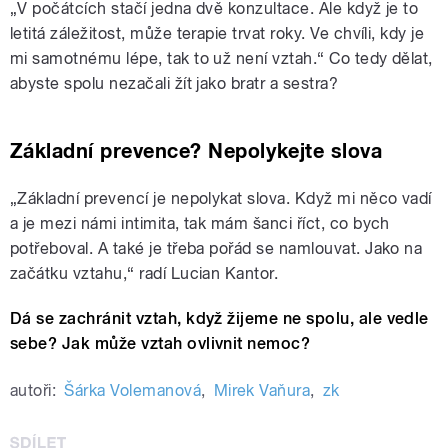
„V počátcích stačí jedna dvě konzultace. Ale když je to
letitá záležitost, může terapie trvat roky. Ve chvíli, kdy je
mi samotnému lépe, tak to už není vztah.“ Co tedy dělat,
abyste spolu nezačali žít jako bratr a sestra?
Základní prevence? Nepolykejte slova
„Základní prevencí je nepolykat slova. Když mi něco vadí
a je mezi námi intimita, tak mám šanci říct, co bych
potřeboval. A také je třeba pořád se namlouvat. Jako na
začátku vztahu,“ radí Lucian Kantor.
Dá se zachránit vztah, když žijeme ne spolu, ale vedle
sebe? Jak může vztah ovlivnit nemoc?
autoři:
Šárka Volemanová
,
Mirek Vaňura
,
zk