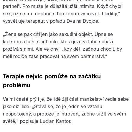
partneři. Pro muže je důležitá užší intimita. Když chybí
sex, už se mu nechce s tou ženou vyprávět, hladit ji,“
vysvětluje terapeut v pořadu Dva na Dvojce.
„Žena se pak cítí jen jako sexuální objekt. Upne se
k dětem a tu širší intimitu, která jí ve vztahu schází,
prožívá s nimi. Ale ve chvíli, kdy děti začnou chodit, by
měli rodiče zase pracovat na svém partnerství.“
Terapie nejvíc pomůže na začátku
problému
Velmi časté prý i je, že lidé žijí část manželství vedle sebe
jako cizí lidé. „Stává se, že je jeden ve vztahu
nespokojený, a protože je introvert, začne si žít ve svém
světě,“ popisuje Lucian Kantor.