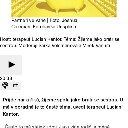
Partneři ve vaně | Foto: Joshua
Coleman, Fotobanka Unsplash
Host: terapeut Lucian Kantor. Téma: Žijeme jako bratr se
sestrou. Moderují Šárka Volemanová a Mirek Vaňura
20:38
Přijde pár a říká, žijeme spolu jako bratr se sestrou. U
mě v poradně je to časté téma, uvedl terapeut Lucian
Kantor.
„Často to má stejný zdroj. Jsou více rodiči a méně