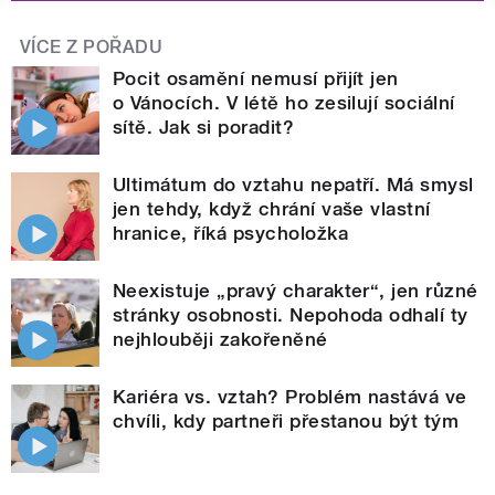
VÍCE Z POŘADU
Pocit osamění nemusí přijít jen
o Vánocích. V létě ho zesilují sociální
sítě. Jak si poradit?
Ultimátum do vztahu nepatří. Má smysl
jen tehdy, když chrání vaše vlastní
hranice, říká psycholožka
Neexistuje „pravý charakter“, jen různé
stránky osobnosti. Nepohoda odhalí ty
nejhlouběji zakořeněné
Kariéra vs. vztah? Problém nastává ve
chvíli, kdy partneři přestanou být tým