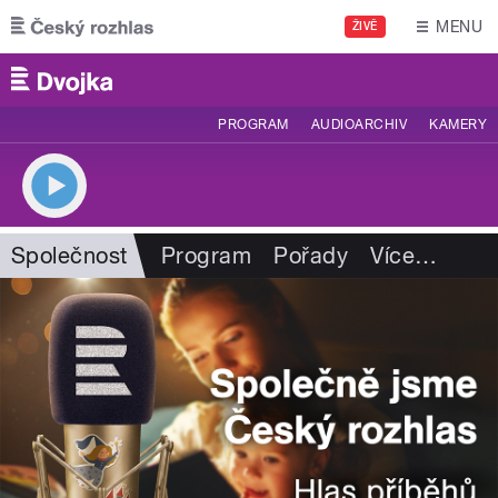
Přejít k hlavnímu obsahu
MENU
ŽIVĚ
PROGRAM
AUDIOARCHIV
KAMERY
Společnost
Program
Pořady
Více
…