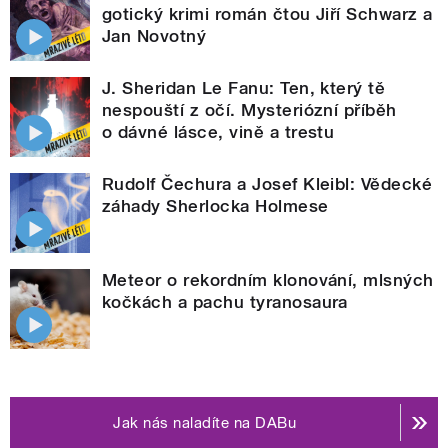
gotický krimi román čtou Jiří Schwarz a
Jan Novotný
J. Sheridan Le Fanu: Ten, který tě
nespouští z očí. Mysteriózní příběh
o dávné lásce, vině a trestu
Rudolf Čechura a Josef Kleibl: Vědecké
záhady Sherlocka Holmese
Meteor o rekordním klonování, mlsných
kočkách a pachu tyranosaura
Jak nás naladíte na DABu