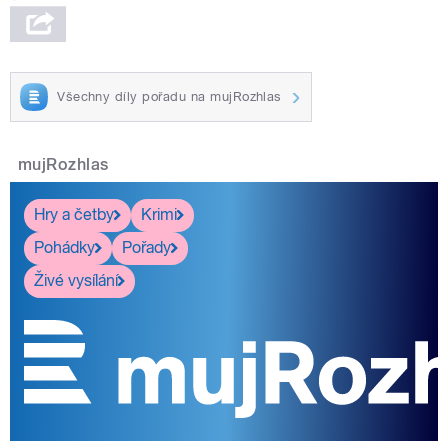
Všechny díly pořadu na mujRozhlas
mujRozhlas
Hry a četby
Krimi
Pohádky
Pořady
Živé vysílání