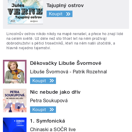
Tajuplný ostrov
Koupit
Lincolnův ostrov nikdo nikdy na mapě nenašel, a přece ho znají lidé
na celém světě. Už déle než sto třicet let na něm prožívají
dobrodružství s pěticí trosečníků, kteří na něm našli útočiště, a
hlavně nejedno tajemství.
Děkovačky Libuše Švormové
Libuše Švormová - Patrik Rozehnal
Koupit
Nic nebude jako dřív
Petra Soukupová
Koupit
1. Symfonická
Chinaski a SOČR live