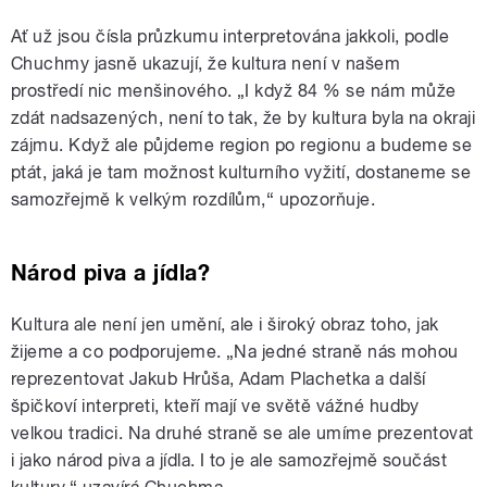
Ať už jsou čísla průzkumu interpretována jakkoli, podle
Chuchmy jasně ukazují, že kultura není v našem
prostředí nic menšinového. „I když 84 % se nám může
zdát nadsazených, není to tak, že by kultura byla na okraji
zájmu. Když ale půjdeme region po regionu a budeme se
ptát, jaká je tam možnost kulturního vyžití, dostaneme se
samozřejmě k velkým rozdílům,“ upozorňuje.
Národ piva a jídla?
Kultura ale není jen umění, ale i široký obraz toho, jak
žijeme a co podporujeme. „Na jedné straně nás mohou
reprezentovat Jakub Hrůša, Adam Plachetka a další
špičkoví interpreti, kteří mají ve světě vážné hudby
velkou tradici. Na druhé straně se ale umíme prezentovat
i jako národ piva a jídla. I to je ale samozřejmě součást