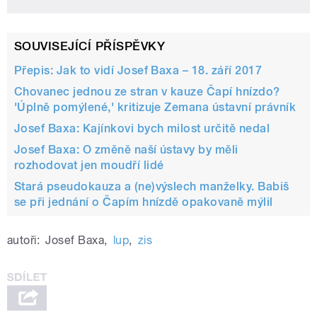
SOUVISEJÍCÍ PŘÍSPĚVKY
Přepis: Jak to vidí Josef Baxa – 18. září 2017
Chovanec jednou ze stran v kauze Čapí hnízdo?
'Úplně pomýlené,' kritizuje Zemana ústavní právník
Josef Baxa: Kajínkovi bych milost určitě nedal
Josef Baxa: O změně naší ústavy by měli
rozhodovat jen moudří lidé
Stará pseudokauza a (ne)výslech manželky. Babiš
se při jednání o Čapím hnízdě opakovaně mýlil
autoři:
Josef Baxa
,
lup
,
zis