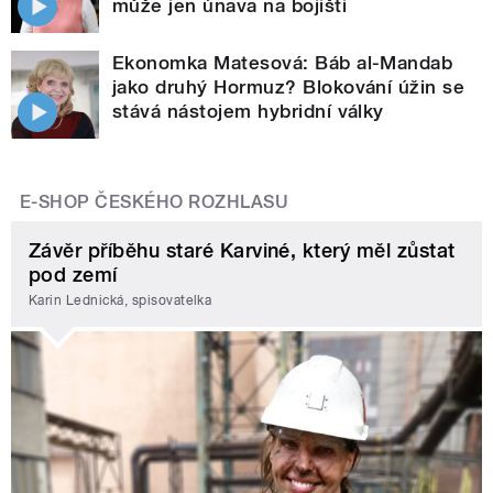
může jen únava na bojišti
Ekonomka Matesová: Báb al-Mandab
jako druhý Hormuz? Blokování úžin se
stává nástojem hybridní války
E-SHOP ČESKÉHO ROZHLASU
Závěr příběhu staré Karviné, který měl zůstat
pod zemí
Karin Lednická, spisovatelka