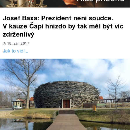
Josef Baxa: Prezident není soudce.
V kauze Čapí hnízdo by tak měl být víc
zdrženlivý
18. září 2017
Jak to vidí...