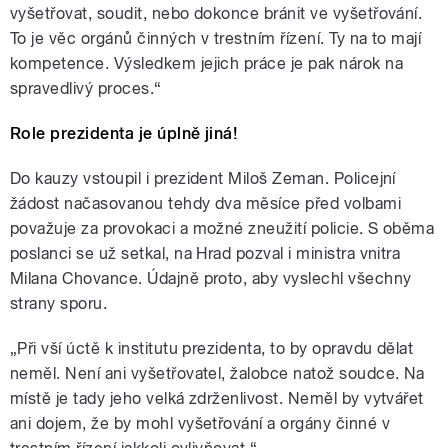
vyšetřovat, soudit, nebo dokonce bránit ve vyšetřování.
To je věc orgánů činných v trestním řízení. Ty na to mají
kompetence. Výsledkem jejich práce je pak nárok na
spravedlivý proces.“
Role prezidenta je úplně jiná!
Do kauzy vstoupil i prezident Miloš Zeman. Policejní
žádost načasovanou tehdy dva měsíce před volbami
považuje za provokaci a možné zneužití policie. S oběma
poslanci se už setkal, na Hrad pozval i ministra vnitra
Milana Chovance. Údajně proto, aby vyslechl všechny
strany sporu.
„Při vší úctě k institutu prezidenta, to by opravdu dělat
neměl. Není ani vyšetřovatel, žalobce natož soudce. Na
místě je tady jeho velká zdrženlivost. Neměl by vytvářet
ani dojem, že by mohl vyšetřování a orgány činné v