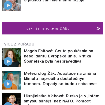
Jak nás naladíte na DABu
VÍCE Z POŘADU
Magda Faltová: Ceuta poukázala na
nesolidaritu Evropské unie. Kritika
Španělska byla nespravedlivá
Meteorolog Žák: Adaptace na změnu
klimatu neprobíhá dostatečným
tempem. Dopady se budou nabalovat
Ukrajinistka Víchová: Rusko je v jistém
smyslu silnější než NATO. Pomoct