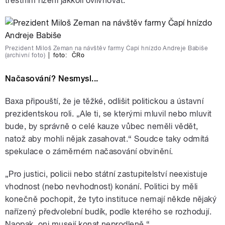
trestním řízení jakkoli ovlivňovat.“
Prezident Miloš Zeman na návštěv farmy Čapí hnízdo Andreje Babiše
(archivní foto)
|
foto:
ČRo
Načasování? Nesmysl...
Baxa připouští, že je těžké, odlišit politickou a ústavní
prezidentskou roli. „Ale ti, se kterými mluvil nebo mluvit
bude, by správně o celé kauze vůbec neměli vědět,
natož aby mohli nějak zasahovat.“ Soudce taky odmítá
spekulace o záměrném načasování obvinění.
„Pro justici, policii nebo státní zastupitelství neexistuje
vhodnost (nebo nevhodnost) konání. Politici by měli
konečně pochopit, že tyto instituce nemají někde nějaký
nařízený předvolební budík, podle kterého se rozhodují.
Naopak, oni musejí konat neprodleně.“