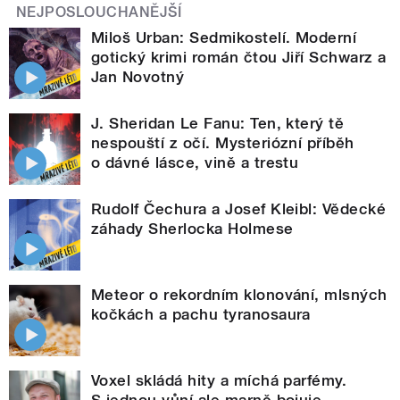
NEJPOSLOUCHANĚJŠÍ
Miloš Urban: Sedmikostelí. Moderní
gotický krimi román čtou Jiří Schwarz a
Jan Novotný
J. Sheridan Le Fanu: Ten, který tě
nespouští z očí. Mysteriózní příběh
o dávné lásce, vině a trestu
Rudolf Čechura a Josef Kleibl: Vědecké
záhady Sherlocka Holmese
Meteor o rekordním klonování, mlsných
kočkách a pachu tyranosaura
Voxel skládá hity a míchá parfémy.
S jednou vůní ale marně bojuje