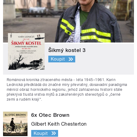
Šikmý kostel 3
Koupit
Románová kronika ztraceného města - léta 1945–1961. Karin
Lednická předkládá do značné míry převratný, dosavadní paradigma
měnící obraz hornického regionu, jehož zahlazenou historii stále
překrývá tlustá vrstva mýtů a zakořeněných stereotypů o „černé
zemi a rudém kraji“.
6x Otec Brown
Gilbert Keith Chesterton
Koupit