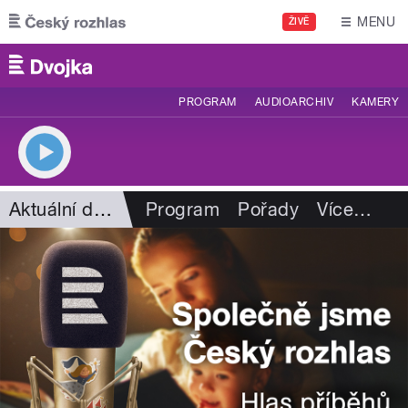
Přejít k hlavnímu obsahu
MENU
ŽIVĚ
PROGRAM
AUDIOARCHIV
KAMERY
Aktuální dění
Program
Pořady
Více
…