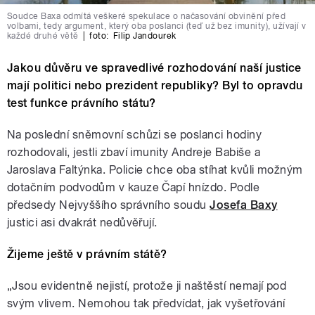
Soudce Baxa odmítá veškeré spekulace o načasování obvinění před
volbami, tedy argument, který oba poslanci (teď už bez imunity), užívají v
každé druhé větě
|
foto:
Filip Jandourek
Jakou důvěru ve spravedlivé rozhodování naší justice
mají politici nebo prezident republiky? Byl to opravdu
test funkce právního státu?
Na poslední sněmovní schůzi se poslanci hodiny
rozhodovali, jestli zbaví imunity Andreje Babiše a
Jaroslava Faltýnka. Policie chce oba stíhat kvůli možným
dotačním podvodům v kauze Čapí hnízdo. Podle
předsedy Nejvyššího správního soudu
Josefa Baxy
justici asi dvakrát nedůvěřují.
Žijeme ještě v právním státě?
„Jsou evidentně nejistí, protože ji naštěstí nemají pod
svým vlivem. Nemohou tak předvídat, jak vyšetřování