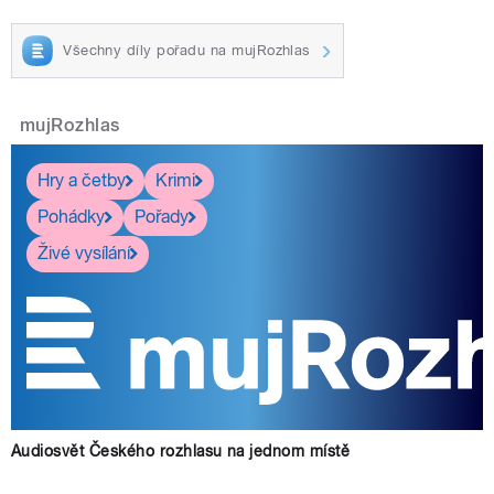
Všechny díly pořadu na mujRozhlas
mujRozhlas
Hry a četby
Krimi
Pohádky
Pořady
Živé vysílání
Audiosvět Českého rozhlasu na jednom místě