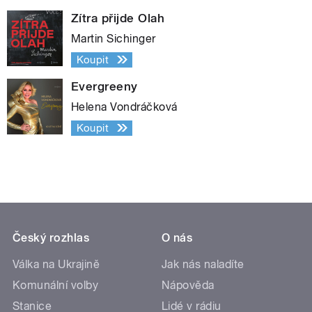
Zítra přijde Olah
Martin Sichinger
Koupit
Evergreeny
Helena Vondráčková
Koupit
Český rozhlas
O nás
Válka na Ukrajině
Jak nás naladíte
Komunální volby
Nápověda
Stanice
Lidé v rádiu