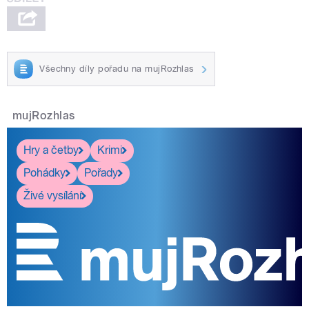
Všechny díly pořadu na mujRozhlas
mujRozhlas
Hry a četby
Krimi
Pohádky
Pořady
Živé vysílání