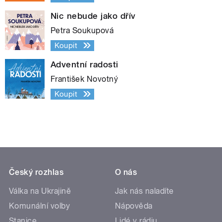
Nic nebude jako dřív
Petra Soukupová
Koupit
Adventní radosti
František Novotný
Koupit
Český rozhlas
O nás
Válka na Ukrajině
Jak nás naladíte
Komunální volby
Nápověda
Stanice
Lidé v rádiu