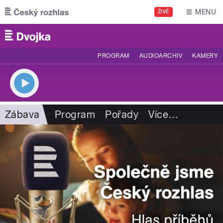
Přejít k hlavnímu obsahu
MENU
ŽIVĚ
PROGRAM
AUDIOARCHIV
KAMERY
Zábava
Program
Pořady
Více
…