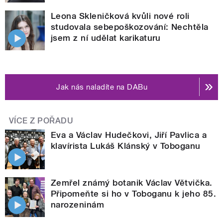
Leona Skleničková kvůli nové roli
studovala sebepoškozování: Nechtěla
jsem z ní udělat karikaturu
Jak nás naladíte na DABu
VÍCE Z POŘADU
Eva a Václav Hudečkovi, Jiří Pavlica a
klavírista Lukáš Klánský v Toboganu
Zemřel známý botanik Václav Větvička.
Připomeňte si ho v Toboganu k jeho 85.
narozeninám