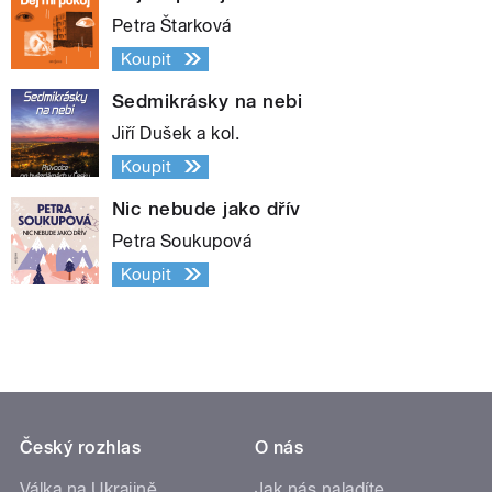
Petra Štarková
Koupit
Sedmikrásky na nebi
Jiří Dušek a kol.
Koupit
Nic nebude jako dřív
Petra Soukupová
Koupit
Český rozhlas
O nás
Válka na Ukrajině
Jak nás naladíte