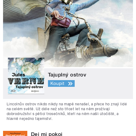
Tajuplný ostrov
Koupit
Lincolnův ostrov nikdo nikdy na mapě nenašel, a přece ho znají lidé
na celém světě. Už déle než sto třicet let na něm prožívají
dobrodružství s pěticí trosečníků, kteří na něm našli útočiště, a
hlavně nejedno tajemství.
Dej mi pokoj