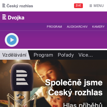
Přejít k hlavnímu obsahu
MENU
ŽIVĚ
PROGRAM
AUDIOARCHIV
KAMERY
Vzdělávání
Program
Pořady
Více
…