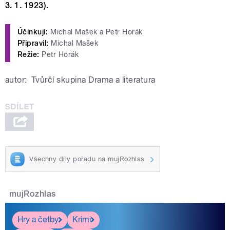
3. 1. 1923).
Účinkují:
Michal Mašek a Petr Horák
Připravil:
Michal Mašek
Režie:
Petr Horák
autor:
Tvůrčí skupina Drama a literatura
Všechny díly pořadu na mujRozhlas
mujRozhlas
Hry a četby
Krimi