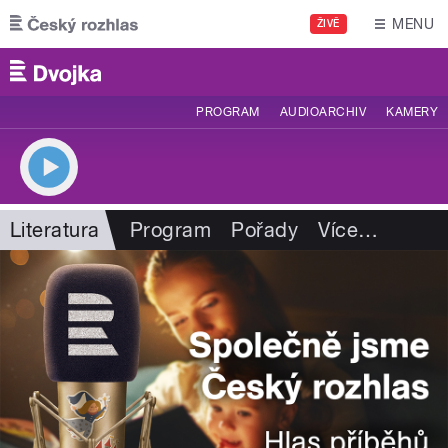
Přejít k hlavnímu obsahu
MENU
ŽIVĚ
PROGRAM
AUDIOARCHIV
KAMERY
Literatura
Program
Pořady
Více
…