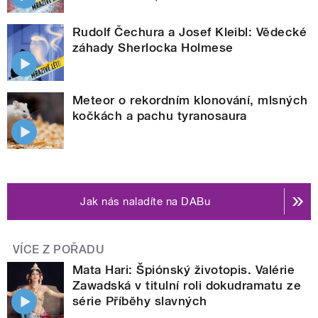
Rudolf Čechura a Josef Kleibl: Vědecké
záhady Sherlocka Holmese
Meteor o rekordním klonování, mlsných
kočkách a pachu tyranosaura
Jak nás naladíte na DABu
VÍCE Z POŘADU
Mata Hari: Špiónský životopis. Valérie
Zawadská v titulní roli dokudramatu ze
série Příběhy slavných