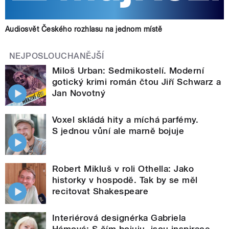
Audiosvět Českého rozhlasu na jednom místě
NEJPOSLOUCHANĚJŠÍ
Miloš Urban: Sedmikostelí. Moderní
gotický krimi román čtou Jiří Schwarz a
Jan Novotný
Voxel skládá hity a míchá parfémy.
S jednou vůní ale marně bojuje
Robert Mikluš v roli Othella: Jako
historky v hospodě. Tak by se měl
recitovat Shakespeare
Interiérová designérka Gabriela
Hámová: S čím bojuju, jsou inspirace