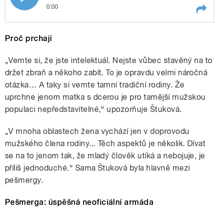
0:00
Play /
Senková.
Host: dokumentaristka Jarmila
Proč prchají
Štuková. Témata: projekt Oči
Pešmergů o bojovnících proti
Islámskému státu; jak se žije v
„Vemte si, že jste intelektuál. Nejste vůbec stavěný na to
Iráckém Kurdistánu; projekt One
držet zbraň a někoho zabít. To je opravdu velmi náročná
Blood o subkulturách sprejerů,
otázka… A taky si vemte tamní tradiční rodiny. Že
skejtařů a taterů ve válečných
oblastech. Moderuje Zita
uprchne jenom matka s dcerou je pro tamější mužskou
populaci nepředstavitelné,“ upozorňuje Štuková.
pause
„V mnoha oblastech žena vychází jen v doprovodu
mužského člena rodiny... Těch aspektů je několik. Dívat
se na to jenom tak, že mladý člověk utíká a nebojuje, je
příliš jednoduché.“ Sama Štuková byla hlavně mezi
pešmergy.
Pešmerga: úspěšná neoficiální armáda