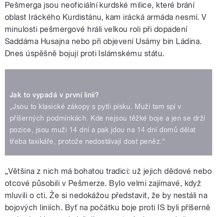
Pešmerga jsou neoficiální kurdské milice, které brání
oblast Iráckého Kurdistánu, kam irácká armáda nesmí. V
minulosti pešmergové hráli velkou roli při dopadení
Saddáma Husajna nebo při objevení Usámy bin Ládina.
Dnes úspěšně bojují proti Islámskému státu.
Jak to vypadá v první linii?
„Jsou to klasické zákopy s pytli písku. Muži tam spí v
příšerných podmínkách. Kde nejsou těžké boje a jen se drží
pozice, jsou muži 14 dní a pak jdou na 14 dní domů dělat
třeba taxikáře, protože nedostávají dost peněz.“
„Většina z nich má bohatou tradici: už jejich dědové nebo
otcové působili v Pešmerze. Bylo velmi zajímavé, když
mluvili o cti. Že si nedokážou představit, že by nestáli na
bojových liniích. Byť na počátku boje proti IS byli příšerně