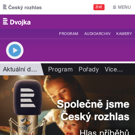
Přejít k hlavnímu obsahu
MENU
ŽIVĚ
PROGRAM
AUDIOARCHIV
KAMERY
Aktuální dění
Program
Pořady
Více
…