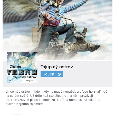
Tajuplný ostrov
Koupit
Lincolnův ostrov nikdo nikdy na mapě nenašel, a přece ho znají lidé
na celém světě. Už déle než sto třicet let na něm prožívají
dobrodružství s pěticí trosečníků, kteří na něm našli útočiště, a
hlavně nejedno tajemství.