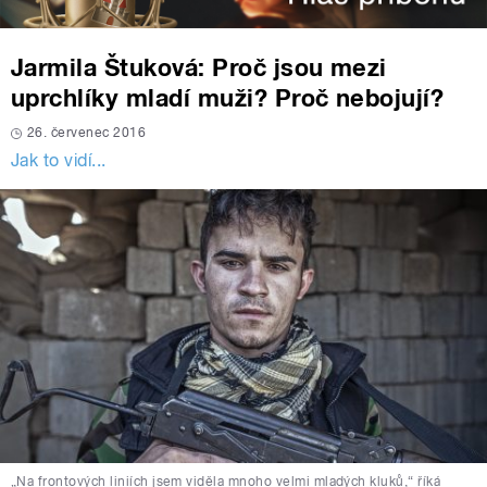
Jarmila Štuková: Proč jsou mezi
uprchlíky mladí muži? Proč nebojují?
26. červenec 2016
Jak to vidí...
„Na frontových liniích jsem viděla mnoho velmi mladých kluků,“ říká