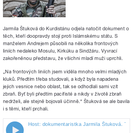
Jarmila Štuková do Kurdistánu odjela natočit dokument o
těch, kteří doopravdy stojí proti Islámskému státu. S
manželem Andrejem působili na několika frontových
liniích nedaleko Mosulu, Kirkúku a Sindžáru. Vyvrací
zakořeněnou představu, že všichni mladí muži uprchli.
„Na frontových liniích jsem viděla mnoho velmi mladých
kluků. Předtím třeba studovali, a když byla napadena
jejich vesnice nebo oblast, tak se odhodlali sami vzít
zbraň. Byť byli předtím pacifisté a nikdy v životě zbraň
nedrželi, ale stejně bojovali účinně.“ Štuková se ale bavila
i s těmi, kteří prchali.
Host: dokumentaristka Jarmila Štuková. Téma