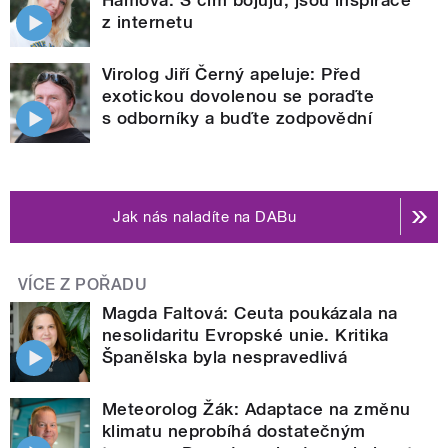
z internetu
Virolog Jiří Černý apeluje: Před
exotickou dovolenou se poraďte
s odborníky a buďte zodpovědní
Jak nás naladíte na DABu
VÍCE Z POŘADU
Magda Faltová: Ceuta poukázala na
nesolidaritu Evropské unie. Kritika
Španělska byla nespravedlivá
Meteorolog Žák: Adaptace na změnu
klimatu neprobíhá dostatečným