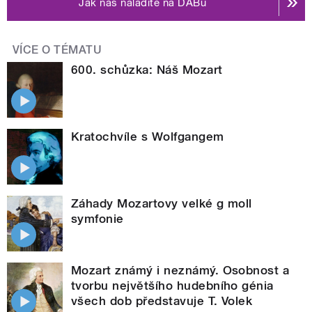
Jak nás naladíte na DABu
VÍCE O TÉMATU
600. schůzka: Náš Mozart
Kratochvíle s Wolfgangem
Záhady Mozartovy velké g moll
symfonie
Mozart známý i neznámý. Osobnost a
tvorbu největšího hudebního génia
všech dob představuje T. Volek