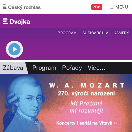
Přejít k hlavnímu obsahu
MENU
ŽIVĚ
PROGRAM
AUDIOARCHIV
KAMERY
Zábava
Program
Pořady
Více
…