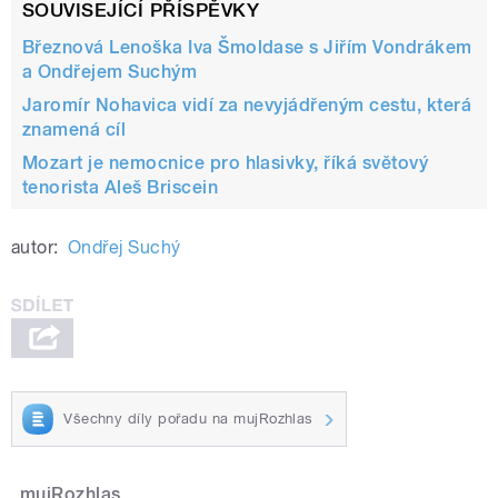
SOUVISEJÍCÍ PŘÍSPĚVKY
Březnová Lenoška Iva Šmoldase s Jiřím Vondrákem
a Ondřejem Suchým
Jaromír Nohavica vidí za nevyjádřeným cestu, která
znamená cíl
Mozart je nemocnice pro hlasivky, říká světový
tenorista Aleš Briscein
autor:
Ondřej Suchý
Všechny díly pořadu na mujRozhlas
mujRozhlas