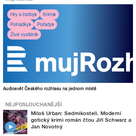
Hry a četby
Krimi
Pohádky
Pořady
Živé vysílání
Audiosvět Českého rozhlasu na jednom místě
NEJPOSLOUCHANĚJŠÍ
Miloš Urban: Sedmikostelí. Moderní
gotický krimi román čtou Jiří Schwarz a
Jan Novotný