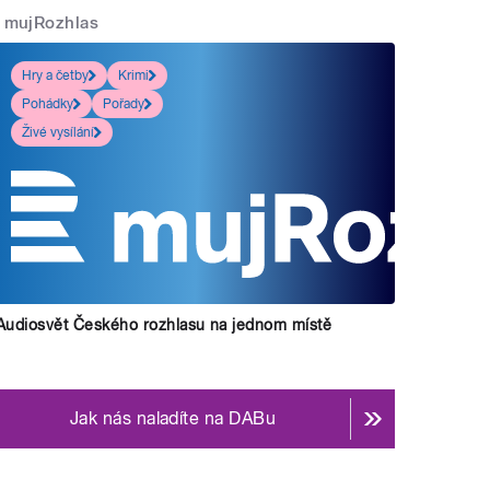
mujRozhlas
Hry a četby
Krimi
Pohádky
Pořady
Živé vysílání
Audiosvět Českého rozhlasu na jednom místě
Jak nás naladíte na DABu