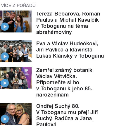
VÍCE Z POŘADU
Tereza Bebarová, Roman
Paulus a Michal Kavalčík
v Toboganu na téma
abrahámoviny
Eva a Václav Hudečkovi,
Jiří Pavlica a klavírista
Lukáš Klánský v Toboganu
Zemřel známý botanik
Václav Větvička.
Připomeňte si ho
v Toboganu k jeho 85.
narozeninám
Ondřej Suchý 80.
V Toboganu mu přejí Jiří
Suchý, Radůza a Jana
Paulová