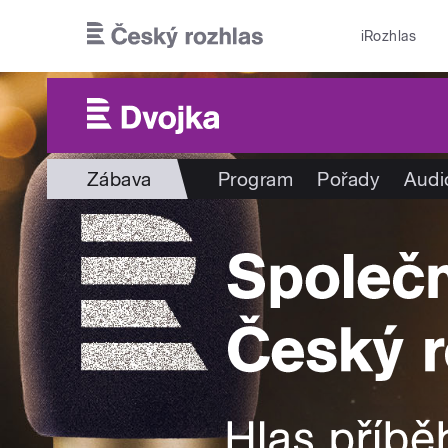
Přejít k hlavnímu obsahu
iRozhlas
Zábava
Program
Pořady
Audi