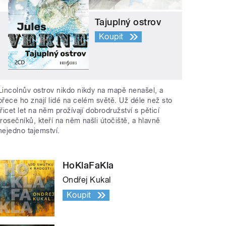
Tajuplný ostrov
Koupit
Lincolnův ostrov nikdo nikdy na mapě nenašel, a
přece ho znají lidé na celém světě. Už déle než sto
třicet let na něm prožívají dobrodružství s pěticí
trosečníků, kteří na něm našli útočiště, a hlavně
nejedno tajemství.
HoKlaFaKla
Ondřej Kukal
Koupit