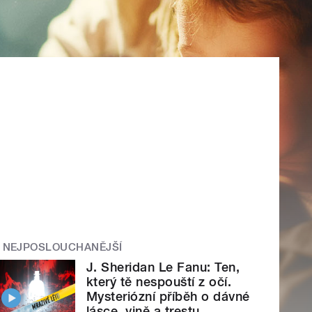
NEJPOSLOUCHANĚJŠÍ
J. Sheridan Le Fanu: Ten,
který tě nespouští z očí.
Mysteriózní příběh o dávné
lásce, vině a trestu