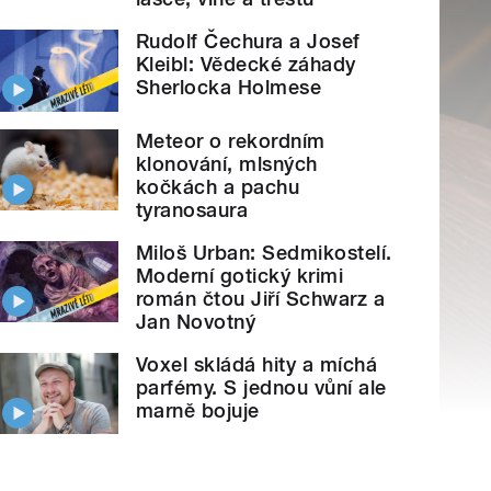
Rudolf Čechura a Josef
Kleibl: Vědecké záhady
Sherlocka Holmese
Meteor o rekordním
klonování, mlsných
kočkách a pachu
tyranosaura
Miloš Urban: Sedmikostelí.
Moderní gotický krimi
román čtou Jiří Schwarz a
Jan Novotný
Voxel skládá hity a míchá
parfémy. S jednou vůní ale
marně bojuje