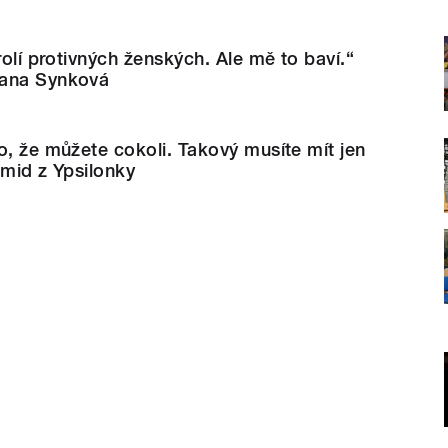
rolí protivných ženských. Ale mě to baví.“
Jana Synková
o, že můžete cokoli. Takový musíte mít jen
hmid z Ypsilonky