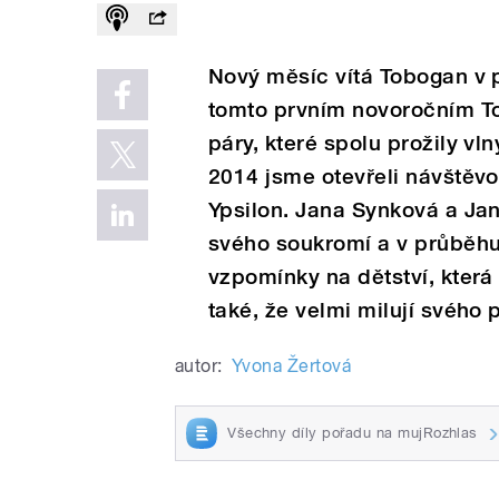
Nový měsíc vítá Tobogan v py
tomto prvním novoročním 
páry, které spolu prožily vl
2014 jsme otevřeli návštěvo
Ypsilon. Jana Synková a Ja
svého soukromí a v průběhu
vzpomínky na dětství, která 
také, že velmi milují svého 
autor:
Yvona Žertová
Všechny díly pořadu na mujRozhlas