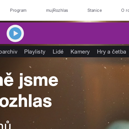
Program
mujRozhlas
Stanice
O r
oarchiv
Playlisty
Lidé
Kamery
Hry a četba