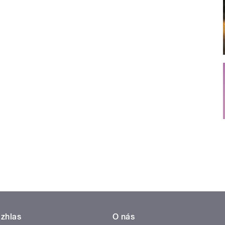
zhlas
O nás