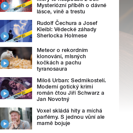
Mysteriózní příběh o dávné
lásce, vině a trestu
Rudolf Čechura a Josef
Kleibl: Vědecké záhady
Sherlocka Holmese
Meteor o rekordním
klonování, mlsných
kočkách a pachu
tyranosaura
Miloš Urban: Sedmikostelí.
Moderní gotický krimi
román čtou Jiří Schwarz a
Jan Novotný
Voxel skládá hity a míchá
parfémy. S jednou vůní ale
marně bojuje