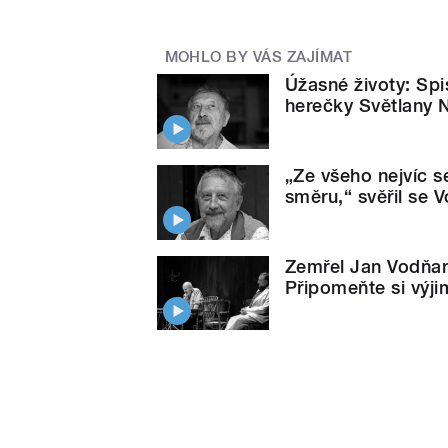
MOHLO BY VÁS ZAJÍMAT
Úžasné životy: Spi
herečky Světlany 
„Ze všeho nejvíc s
směru,“ svěřil se 
Zemřel Jan Vodňan
Připomeňte si výj