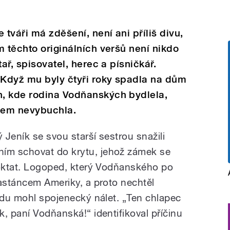
 tváři má zděšení, není ani příliš divu,
m těchto originálních veršů není nikdo
ař, spisovatel, herec a písničkář.
 Když mu byly čtyři roky spadla na dům
, kde rodina Vodňanských bydlela,
kem nevybuchla.
 Jeník se svou starší sestrou snažili
ím schovat do krytu, jehož zámek se
oktat.
Logoped, který Vodňanského po
zastáncem Ameriky, a proto nechtěl
vadu mohl spojenecký nálet.
„Ten chlapec
, paní Vodňanská!“ identifikoval příčinu