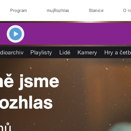
Program
mujRozhlas
Stanice
O r
dioarchiv
Playlisty
Lidé
Kamery
Hry a čet