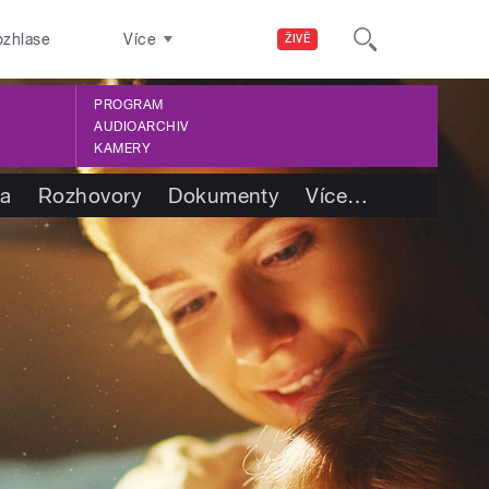
ozhlase
Více
ŽIVĚ
PROGRAM
AUDIOARCHIV
KAMERY
ba
Rozhovory
Dokumenty
Více
…