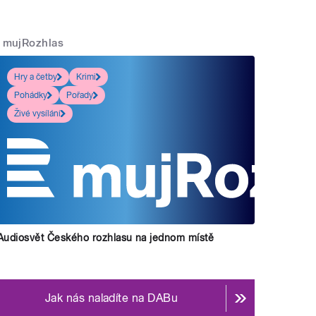
mujRozhlas
Hry a četby
Krimi
Pohádky
Pořady
Živé vysílání
Audiosvět Českého rozhlasu na jednom místě
Jak nás naladíte na DABu