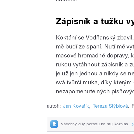
Zápisník a tužku vy
Koktání se Vodňanský zbavil, a
mě budí ze spaní. Nutí mě vy
masové hromadné dopravy, k
rukou vytáhnout zápisník a z
je už jen jednou a nikdy se n
svá tvůrčí muka, díky kterým
nezapomenutelných písňových t
autoři:
Jan Kovařík
,
Tereza Stýblová
,
F
Všechny díly pořadu na mujRozhlas