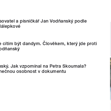
sovatel a písničkář Jan Vodňanský podle
Nálepkové
e cítím být dandym. Člověkem, který jde proti
Vodňanský
ský. Jak vzpomínal na Petra Skoumala?
imečnou osobnost v dokumentu