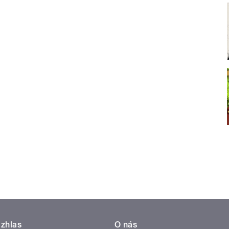
zhlas
O nás