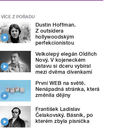
VÍCE Z POŘADU
Dustin Hoffman.
Z outsidera
hollywoodským
perfekcionistou
Velkolepý elegán Oldřich
Nový. V kojeneckém
ústavu si dceru vybíral
mezi dvěma dívenkami
První WEB na světě.
Nenápadná stránka, která
změnila dějiny
František Ladislav
Čelakovský. Básník, po
kterém zbyla písnička