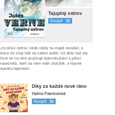
Tajuplný ostrov
Koupit
Lincolnův ostrov nikdo nikdy na mapě nenašel, a
přece ho znají lidé na celém světě. Už déle než sto
třicet let na něm prožívají dobrodružství s pěticí
trosečníků, kteří na něm našli útočiště, a hlavně
nejedno tajemství.
Díky za každé nové ráno
Halina Pawlowská
Koupit