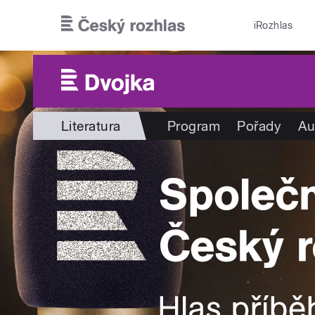
Přejít k hlavnímu obsahu
iRozhlas
Literatura
Program
Pořady
Au