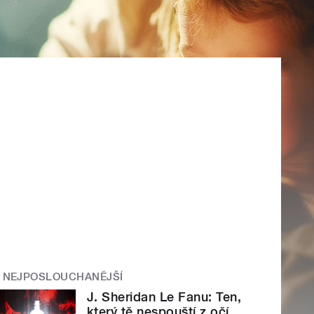
NEJPOSLOUCHANĚJŠÍ
J. Sheridan Le Fanu: Ten,
který tě nespouští z očí.