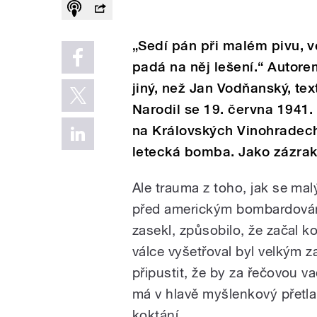
„Sedí pán při malém pivu, ve
padá na něj lešení.“ Autore
jiný, než Jan Vodňanský, text
Narodil se 19. června 1941.
na Královských Vinohradech
letecká bomba. Jako zázra
Ale trauma z toho, jak se malý
před americkým bombardován
zasekl, způsobilo, že začal k
válce vyšetřoval byl velkým 
připustit, že by za řečovou 
má v hlavě myšlenkový přetlak
koktání.