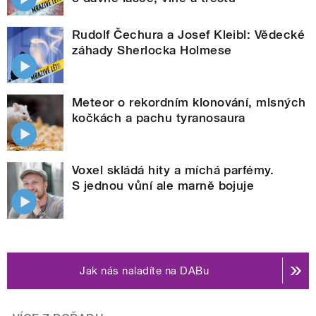
Rudolf Čechura a Josef Kleibl: Vědecké
záhady Sherlocka Holmese
Meteor o rekordním klonování, mlsných
kočkách a pachu tyranosaura
Voxel skládá hity a míchá parfémy.
S jednou vůní ale marně bojuje
Jak nás naladíte na DABu