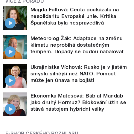
VÍCE Z POŘADU
Magda Faltová: Ceuta poukázala na
nesolidaritu Evropské unie. Kritika
Španělska byla nespravedlivá
Meteorolog Žák: Adaptace na změnu
klimatu neprobíhá dostatečným
tempem. Dopady se budou nabalovat
Ukrajinistka Víchová: Rusko je v jistém
smyslu silnější než NATO. Pomoct
může jen únava na bojišti
Ekonomka Matesová: Báb al-Mandab
jako druhý Hormuz? Blokování úžin se
stává nástojem hybridní války
E-SHOP ČESKÉHO ROZHLASU