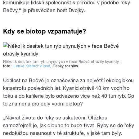
komunikuje lidská společnost s přírodou v podobě řeky
Bečvy,“ je přesvědčen host Dvojky.
Kdy se biotop vzpamatuje?
Několik desítek tun ryb uhynulých v řece Bečvě otrávily kyanidy
|
foto:
Lenka Kratochvílová
,
Český rozhlas
Událost na Bečvě je označována za největší ekologickou
katastrofu posledních let. Kyanid otrávil 40 km vodního
toku a do kafilerie bylo odvezeno více než 40 tun ryb. Co
to znamená pro celý vodní biotop?
„Návrat života do řeky se uskuteční. Otázkou
samozřejmě je, jak dlouho to bude trvat. Ryby se do řeky
nedokážou nasunout v té struktuře, v jaké tam byly.