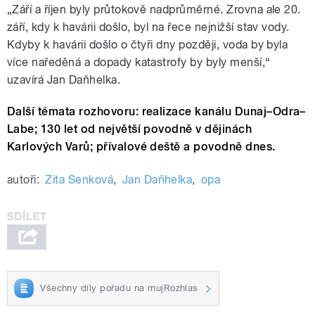
„Září a říjen byly průtokově nadprůměrné. Zrovna ale 20.
září, kdy k havárii došlo, byl na řece nejnižší stav vody.
Kdyby k havárii došlo o čtyři dny později, voda by byla
více naředěná a dopady katastrofy by byly menší,“
uzavírá Jan Daňhelka.
Další témata rozhovoru: realizace kanálu Dunaj–Odra–
Labe; 130 let od největší povodně v dějinách
Karlových Varů; přívalové deště a povodně dnes.
autoři:
Zita Senková
,
Jan Daňhelka
,
opa
Všechny díly pořadu na mujRozhlas