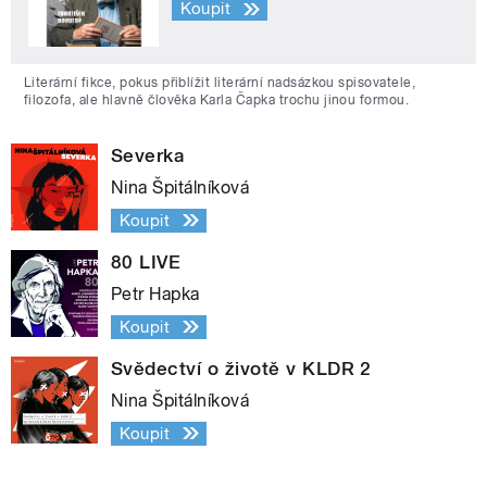
Koupit
Literární fikce, pokus přiblížit literární nadsázkou spisovatele,
filozofa, ale hlavně člověka Karla Čapka trochu jinou formou.
Severka
Nina Špitálníková
Koupit
80 LIVE
Petr Hapka
Koupit
Svědectví o životě v KLDR 2
Nina Špitálníková
Koupit