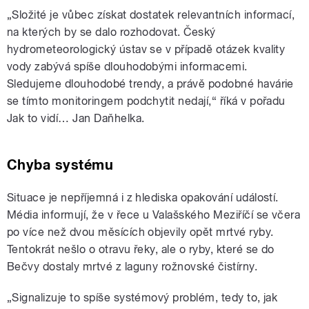
„Složité je vůbec získat dostatek relevantních informací,
na kterých by se dalo rozhodovat. Český
hydrometeorologický ústav se v případě otázek kvality
vody zabývá spíše dlouhodobými informacemi.
Sledujeme dlouhodobé trendy, a právě podobné havárie
se tímto monitoringem podchytit nedají,“ říká v pořadu
Jak to vidí… Jan Daňhelka.
Chyba systému
Situace je nepříjemná i z hlediska opakování událostí.
Média informují, že v řece u Valašského Meziříčí se včera
po více než dvou měsících objevily opět mrtvé ryby.
Tentokrát nešlo o otravu řeky, ale o ryby, které se do
Bečvy dostaly mrtvé z laguny rožnovské čistírny.
„Signalizuje to spíše systémový problém, tedy to, jak