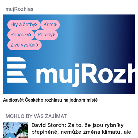
mujRozhlas
Hry a četby
Krimi
Pohádky
Pořady
Živé vysílání
Audiosvět Českého rozhlasu na jednom místě
MOHLO BY VÁS ZAJÍMAT
David Storch: Za to, že jsou rybníky
přeplněné, nemůže změna klimatu, ale