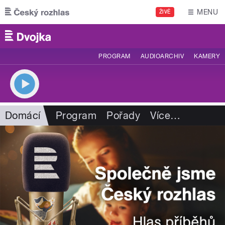
Přejít k hlavnímu obsahu
MENU
ŽIVĚ
PROGRAM
AUDIOARCHIV
KAMERY
Domácí
Program
Pořady
Více
…