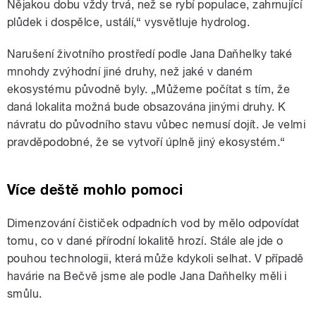
Nějakou dobu vždy trvá, než se rybí populace, zahrnující
plůdek i dospělce, ustálí,“ vysvětluje hydrolog.
Narušení životního prostředí podle Jana Daňhelky také
mnohdy zvýhodní jiné druhy, než jaké v daném
ekosystému původně byly. „Můžeme počítat s tím, že
daná lokalita možná bude obsazována jinými druhy. K
návratu do původního stavu vůbec nemusí dojít. Je velmi
pravděpodobné, že se vytvoří úplně jiný ekosystém.“
Více deště mohlo pomoci
Dimenzování čističek odpadních vod by mělo odpovídat
tomu, co v dané přírodní lokalitě hrozí. Stále ale jde o
pouhou technologii, která může kdykoli selhat. V případě
havárie na Bečvě jsme ale podle Jana Daňhelky měli i
smůlu.