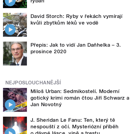
rybáři
David Storch: Ryby v řekách vymírají
kvůli zbytkům léků ve vodě
Přepis: Jak to vidí Jan Daňhelka – 3.
prosince 2020
NEJPOSLOUCHANĚJŠÍ
Miloš Urban: Sedmikostelí. Moderní
gotický krimi román čtou Jiří Schwarz a
Jan Novotný
J. Sheridan Le Fanu: Ten, který tě
nespouští z očí. Mysteriózní příběh
o dávné lásce, vině a trestu