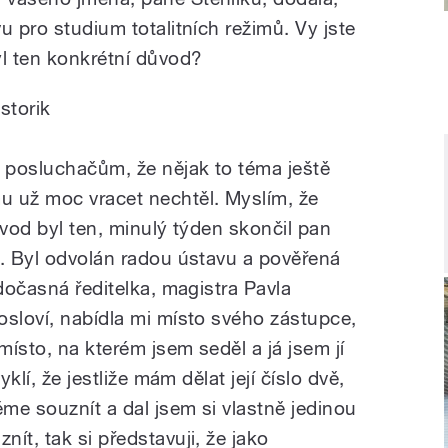
u pro studium totalitních režimů. Vy jste
yl ten konkrétní důvod?
storik
k posluchačům, že nějak to téma ještě
u už moc vracet nechtěl. Myslím, že
ůvod byl ten, minulý týden skončil pan
u. Byl odvolán radou ústavu a pověřená
 dočasná ředitelka, magistra Pavla
osloví, nabídla mi místo svého zástupce,
ísto, na kterém jsem seděl a já jsem jí
yklí, že jestliže mám dělat její číslo dvě,
ěme souznít a dal jsem si vlastně jedinou
ít, tak si představuji, že jako