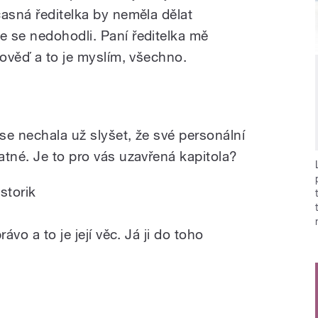
časná ředitelka by neměla dělat
 se nedohodli. Paní ředitelka mě
pověď a to je myslím, všechno.
 se nechala už slyšet, že své personální
atné. Je to pro vás uzavřená kapitola?
storik
ávo a to je její věc. Já ji do toho