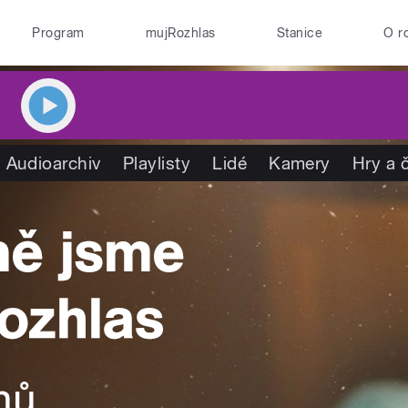
Program
mujRozhlas
Stanice
O r
Audioarchiv
Playlisty
Lidé
Kamery
Hry a 