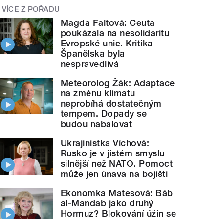
VÍCE Z POŘADU
Magda Faltová: Ceuta
poukázala na nesolidaritu
Evropské unie. Kritika
Španělska byla
nespravedlivá
Meteorolog Žák: Adaptace
na změnu klimatu
neprobíhá dostatečným
tempem. Dopady se
budou nabalovat
Ukrajinistka Víchová:
Rusko je v jistém smyslu
silnější než NATO. Pomoct
může jen únava na bojišti
Ekonomka Matesová: Báb
al-Mandab jako druhý
Hormuz? Blokování úžin se