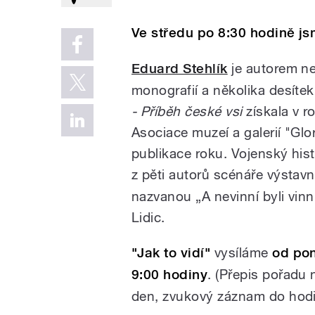
Ve středu po 8:30 hodině jsm
Eduard Stehlík
je autorem n
monografií a několika desíte
- Příběh české vsi
získala v r
Asociace muzeí a galerií "Glo
publikace roku. Vojenský hist
z pěti autorů scénáře výstav
nazvanou „A nevinní byli vin
Lidic.
"Jak to vidí"
vysíláme
od pon
9:00 hodiny
. (Přepis pořadu 
den, zvukový záznam do hodin