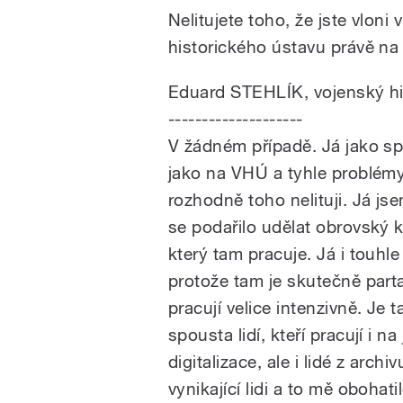
Nelitujete toho, že jste vloni 
historického ústavu právě na 
Eduard STEHLÍK, vojenský hi
--------------------
V žádném případě. Já jako spou
jako na VHÚ a tyhle problémy 
rozhodně toho nelituji. Já jse
se podařilo udělat obrovský k
který tam pracuje. Já i touhl
protože tam je skutečně parta
pracují velice intenzivně. Je 
spousta lidí, kteří pracují i n
digitalizace, ale i lidé z arc
vynikající lidi a to mě oboha