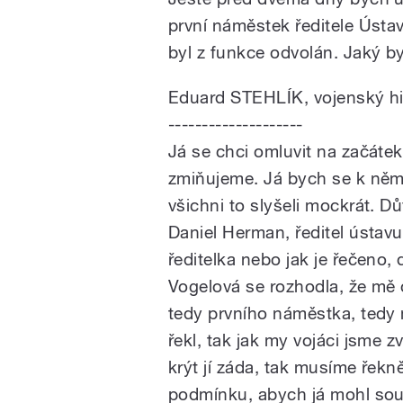
první náměstek ředitele Ústav
byl z funkce odvolán. Jaký b
Eduard STEHLÍK, vojenský hi
--------------------
Já se chci omluvit na začáte
zmiňujeme. Já bych se k něm
všichni to slyšeli mockrát. D
Daniel Herman, ředitel ústav
ředitelka nebo jak je řečeno,
Vogelová se rozhodla, že mě 
tedy prvního náměstka, tedy m
řekl, tak jak my vojáci jsme zv
krýt jí záda, tak musíme řekn
podmínku, abych já mohl souzn