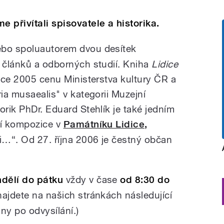
e přivítali spisovatele a historika.
ebo spoluautorem dvou desítek
k článků a odborných studií. Kniha
Lidice
oce 2005 cenu Ministerstva kultury ČR a
ria musaealis" v kategorii Muzejní
orik PhDr. Eduard Stehlík je také jedním
ní kompozice v
Památníku Lidice,
ni…“. Od 27. října 2006 je čestný občan
dělí do pátku
vždy v čase
od 8:30 do
najdete na našich stránkách následující
y po odvysílání.)