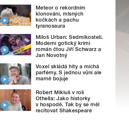
Meteor o rekordním
klonování, mlsných
kočkách a pachu
tyranosaura
Miloš Urban: Sedmikostelí.
Moderní gotický krimi
román čtou Jiří Schwarz a
Jan Novotný
Voxel skládá hity a míchá
parfémy. S jednou vůní ale
marně bojuje
Robert Mikluš v roli
Othella: Jako historky
v hospodě. Tak by se měl
recitovat Shakespeare