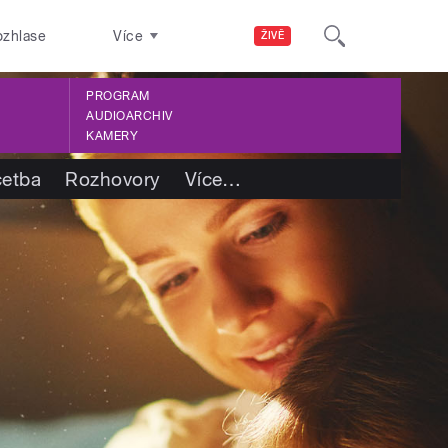
ozhlase
Více
ŽIVĚ
PROGRAM
AUDIOARCHIV
KAMERY
četba
Rozhovory
Více
…