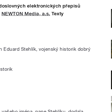
doslovných elektronických přepisů
e
NEWTON Media, a.s.
Texty
Eduard Stehlík, vojenský historik dobrý
storik
 vašeho jména, pane Stehlíku, dodala,