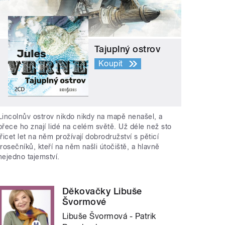
Tajuplný ostrov
Koupit
Lincolnův ostrov nikdo nikdy na mapě nenašel, a
přece ho znají lidé na celém světě. Už déle než sto
třicet let na něm prožívají dobrodružství s pěticí
trosečníků, kteří na něm našli útočiště, a hlavně
nejedno tajemství.
Děkovačky Libuše
Švormové
Libuše Švormová - Patrik