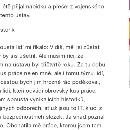
v létě přijal nabídku a přešel z vojenského
tento ústav.
storik
sta lidí mi říkalo: Vidíš, měl jsi zůstat
by sis ušetřil. Ale musím říci, že
m na ústavu byl třičtvrtě roku. Za tu dobu
us práce nejen mně, ale i tomu týmu lidí,
e cestou bych jim hrozně rád poděkoval,
 lidí, kteří odvádí obrovský kus práce,
tam spousta vynikajících historiků,
a jiných odborech, ať už jsou to IT, kluci z
hivu bezpečnostních složek. Já snad poznal
tilo. Obohatila mě práce, kterou jsem tam