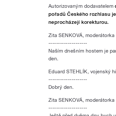
Autorizovaným dodavatelem
pořadů Českého rozhlasu j
neprocházejí korekturou.
Zita SENKOVÁ, moderátorka
--------------------
Naším dnešním hostem je pan 
den.
Eduard STEHLÍK, vojenský hi
--------------------
Dobrý den.
Zita SENKOVÁ, moderátorka
--------------------
Ještě před dvěma dny bych u