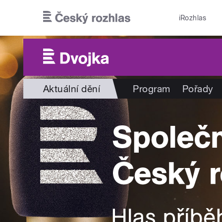
Přejít k hlavnímu obsahu
iRozhlas
Aktuální dění
Program
Pořady