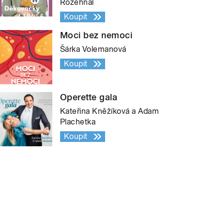
Rozehnal
Koupit
Moci bez nemoci
Šárka Volemanová
Koupit
Operette gala
Kateřina Kněžíková a Adam
Plachetka
Koupit