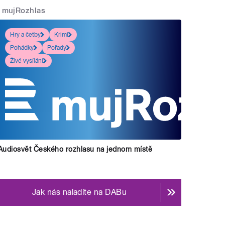
mujRozhlas
Hry a četby
Krimi
Pohádky
Pořady
Živé vysílání
Audiosvět Českého rozhlasu na jednom místě
Jak nás naladíte na DABu