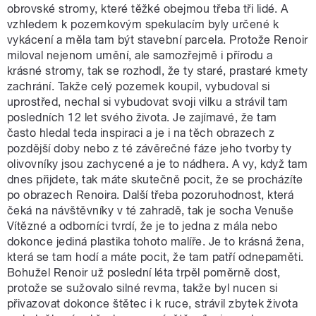
obrovské stromy, které těžké obejmou třeba tři lidé. A
vzhledem k pozemkovým spekulacím byly určené k
vykácení a měla tam být stavební parcela. Protože Renoir
miloval nejenom umění, ale samozřejmě i přírodu a
krásné stromy, tak se rozhodl, že ty staré, prastaré kmety
zachrání. Takže celý pozemek koupil, vybudoval si
uprostřed, nechal si vybudovat svoji vilku a strávil tam
posledních 12 let svého života. Je zajímavé, že tam
často hledal teda inspiraci a je i na těch obrazech z
pozdější doby nebo z té závěrečné fáze jeho tvorby ty
olivovníky jsou zachycené a je to nádhera. A vy, když tam
dnes přijdete, tak máte skutečně pocit, že se procházíte
po obrazech Renoira. Další třeba pozoruhodnost, která
čeká na návštěvníky v té zahradě, tak je socha Venuše
Vítězné a odborníci tvrdí, že je to jedna z mála nebo
dokonce jediná plastika tohoto malíře. Je to krásná žena,
která se tam hodí a máte pocit, že tam patří odnepaměti.
Bohužel Renoir už poslední léta trpěl poměrně dost,
protože se sužovalo silné revma, takže byl nucen si
přivazovat dokonce štětec i k ruce, strávil zbytek života