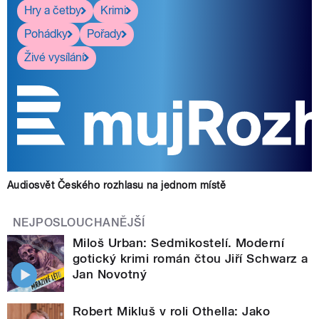
Hry a četby
Krimi
Pohádky
Pořady
Živé vysílání
Audiosvět Českého rozhlasu na jednom místě
NEJPOSLOUCHANĚJŠÍ
Miloš Urban: Sedmikostelí. Moderní
gotický krimi román čtou Jiří Schwarz a
Jan Novotný
Robert Mikluš v roli Othella: Jako