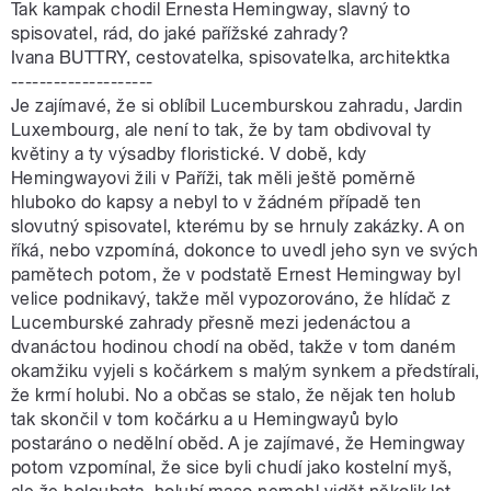
Tak kampak chodil Ernesta Hemingway, slavný to
spisovatel, rád, do jaké pařížské zahrady?
Ivana BUTTRY, cestovatelka, spisovatelka, architektka
--------------------
Je zajímavé, že si oblíbil Lucemburskou zahradu, Jardin
Luxembourg, ale není to tak, že by tam obdivoval ty
květiny a ty výsadby floristické. V době, kdy
Hemingwayovi žili v Paříži, tak měli ještě poměrně
hluboko do kapsy a nebyl to v žádném případě ten
slovutný spisovatel, kterému by se hrnuly zakázky. A on
říká, nebo vzpomíná, dokonce to uvedl jeho syn ve svých
pamětech potom, že v podstatě Ernest Hemingway byl
velice podnikavý, takže měl vypozorováno, že hlídač z
Lucemburské zahrady přesně mezi jedenáctou a
dvanáctou hodinou chodí na oběd, takže v tom daném
okamžiku vyjeli s kočárkem s malým synkem a předstírali,
že krmí holubi. No a občas se stalo, že nějak ten holub
tak skončil v tom kočárku a u Hemingwayů bylo
postaráno o nedělní oběd. A je zajímavé, že Hemingway
potom vzpomínal, že sice byli chudí jako kostelní myš,