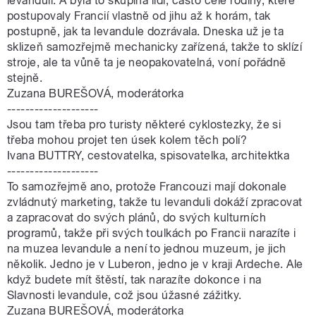
levanduli. A byla to skupina lidí, často celé rodiny, které
postupovaly Francií vlastně od jihu až k horám, tak
postupně, jak ta levandule dozrávala. Dneska už je ta
sklizeň samozřejmě mechanicky zařízená, takže to sklízí
stroje, ale ta vůně ta je neopakovatelná, voní pořádně
stejně.
Zuzana BUREŠOVÁ, moderátorka
--------------------
Jsou tam třeba pro turisty některé cyklostezky, že si
třeba mohou projet ten úsek kolem těch polí?
Ivana BUTTRY, cestovatelka, spisovatelka, architektka
--------------------
To samozřejmě ano, protože Francouzi mají dokonale
zvládnutý marketing, takže tu levanduli dokáží zpracovat
a zapracovat do svých plánů, do svých kulturních
programů, takže při svých toulkách po Francii narazíte i
na muzea levandule a není to jednou muzeum, je jich
několik. Jedno je v Luberon, jedno je v kraji Ardeche. Ale
když budete mít štěstí, tak narazíte dokonce i na
Slavnosti levandule, což jsou úžasné zážitky.
Zuzana BUREŠOVÁ, moderátorka