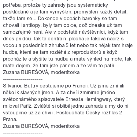
potřeba, protože ty zahrady jsou systematicky
poskládané a je tam vymyšlen, promyšlen každý detail,
takže tam se... Dokonce v dobách baronky se tam
chovali i antilopy, byly tam opice, což dneska už tam
samozřejmě není. Ale v podstatě návštěvníci, když tam
dnes přijdou, tak ta centrální plocha je taková nádrž s
vodou a posledních zhruba 5 let nebo tak nějak tam hraje
hudba, která se tam rozléhá z reproduktorů a když
procházíte a slyšíte tu hudbu a máte výhled na moře, tak
máte dojem, že tam jste pánem a že vám to patří.
Zuzana BUREŠOVÁ, moderátorka
--------------------
S Ivanou Buttry cestujeme po Francii. Už jsme zmínili
několik slavných jmen. A za chvíli zmíníme jméno
světoznámého spisovatele Ernesta Hemingway, který
miloval Paříž. Zvláště si oblíbil jednu zahradu a my do ní
vstoupíme už za chvíli. Posloucháte Český rozhlas 2
Praha.
Zuzana BUREŠOVÁ, moderátorka
--------------------