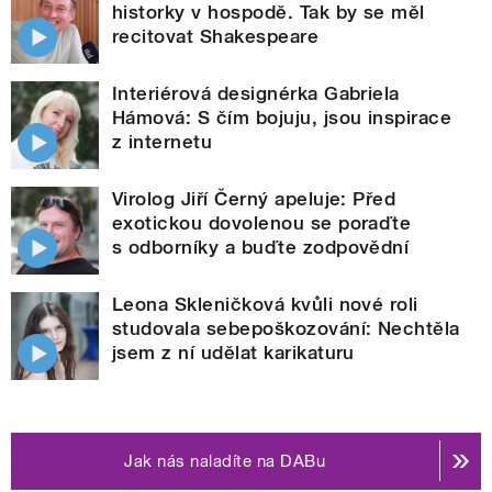
historky v hospodě. Tak by se měl
recitovat Shakespeare
Interiérová designérka Gabriela
Hámová: S čím bojuju, jsou inspirace
z internetu
Virolog Jiří Černý apeluje: Před
exotickou dovolenou se poraďte
s odborníky a buďte zodpovědní
Leona Skleničková kvůli nové roli
studovala sebepoškozování: Nechtěla
jsem z ní udělat karikaturu
Jak nás naladíte na DABu