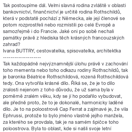
Tak postoupíme dál. Velmi slavná rodina zvláště v oblasti
bankovnictví, finančnictví je určitě rodina Rothschildů,
která v podstatě pochází z Německa, ale její členové se
potom rozprostřeli nebo rozmístili po celé Evropě a
samozřejmě i do Francie. Jaké oni po sobě nechali
památky právě z hlediska těch krásných francouzských
zahrad?
Ivana BUTTRY, cestovatelka, spisovatelka, architektka
--------------------
Tak každopádně nejvýznamnější úlohu právě v zachování
toho mementa nebo toho odkazu rodiny Rothschildů, tak
je baronka Béatrice Rothschildová, rozená Rothschildová
tedy. Ona vytvořila krásné dílo. Říká se, že je to dílo
zralosti nejenom z toho důvodu, že už sama byla v
poměrně zralém věku, kdy se jí ho podařilo vybudovat,
ale předně proto, že to je dokonalé, harmonicky laděné
dílo. Je to na poloostrově Cap Ferrat a zajímavé je, že vila
Ephrussi, protože to bylo jméno vlastně jejího manžela,
za kterého se provdala, tak je na samém špičce toho
poloostrova. Byla to oblast, kde si našli svoje letní