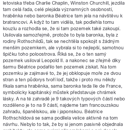
letoviska třeba Charlie Chaplin, Winston Churchill, jezdila
tam celá řada, celé plejáda významných osobností,
hraběnka nebo baronka Béatrice tam jela na návštěvu k
bratrancovi. A když to tam viděla, tak podlehla tomu
kouzlu a rozhodla se, že si tam pozemek také zakoupí.
Usilovala samozřejmě, protože to byla baronka, byla z
rodiny Rothschildů, tak se nechtěla spokojit s žádným
menším pozemkem, ale vybrala si to nejlepší, samotnou
špičku toho poloostrova. Říká se, že o ten samý
pozemek usiloval Leopold II. a nakonec se zřejmě díky
šarmu Béatrice podařilo ten pozemek získat. Na tom
pozemku je zajímavé to, že jej obklopuje moře ze dvou
stran a ten půdorys tvoří loď, takže i proto mu někdy
říkala sama hraběnka, sama baronka teda Ile de France,
symbolicky kapitánský můstek představuje chrámek
lásky. A na té zahradě je 9 takových typových částí nebo
rozděleno je to na 9 částí, najdeme tam francouzskou
zahradu, španělskou, ale i japonskou. Béatrice
Rothschildová se sama podílela velice aktivně na tom
návrhu. Nebylo to tak, že by si jenom pasivně objednala