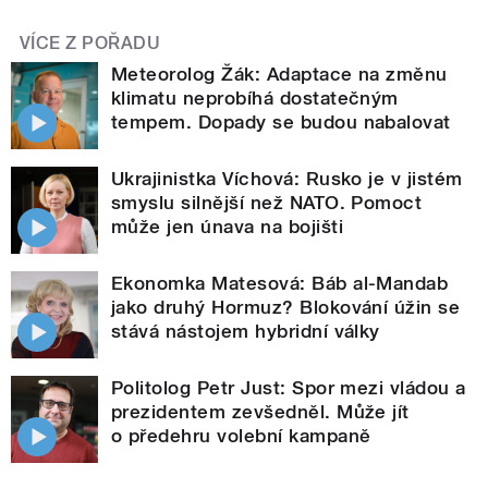
VÍCE Z POŘADU
Meteorolog Žák: Adaptace na změnu
klimatu neprobíhá dostatečným
tempem. Dopady se budou nabalovat
Ukrajinistka Víchová: Rusko je v jistém
smyslu silnější než NATO. Pomoct
může jen únava na bojišti
Ekonomka Matesová: Báb al-Mandab
jako druhý Hormuz? Blokování úžin se
stává nástojem hybridní války
Politolog Petr Just: Spor mezi vládou a
prezidentem zevšedněl. Může jít
o předehru volební kampaně