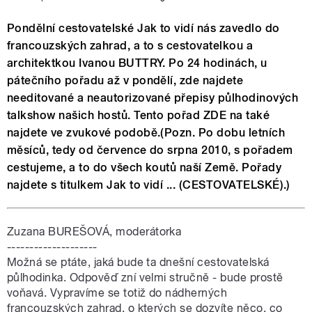
Pondělní cestovatelské Jak to vidí nás zavedlo do
francouzských zahrad, a to s cestovatelkou a
architektkou Ivanou BUTTRY. Po 24 hodinách, u
pátečního pořadu až v pondělí, zde najdete
needitované a neautorizované přepisy půlhodinových
talkshow našich hostů. Tento pořad ZDE na také
najdete ve zvukové podobě.(Pozn. Po dobu letních
měsíců, tedy od července do srpna 2010, s pořadem
cestujeme, a to do všech koutů naší Země. Pořady
najdete s titulkem Jak to vidí ... (CESTOVATELSKÉ).)
Zuzana BUREŠOVÁ, moderátorka
--------------------
Možná se ptáte, jaká bude ta dnešní cestovatelská
půlhodinka. Odpověď zní velmi stručně - bude prostě
voňavá. Vypravíme se totiž do nádherných
francouzských zahrad, o kterých se dozvíte něco, co