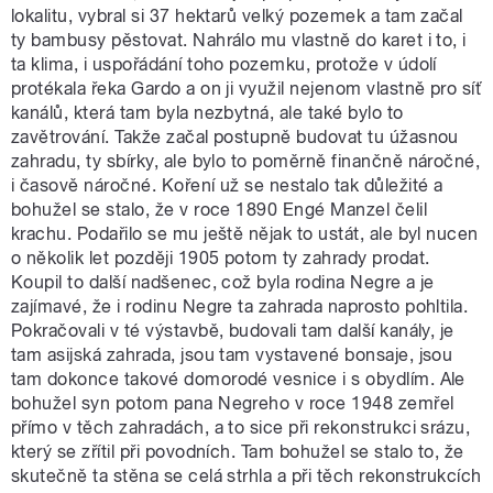
lokalitu, vybral si 37 hektarů velký pozemek a tam začal
ty bambusy pěstovat. Nahrálo mu vlastně do karet i to, i
ta klima, i uspořádání toho pozemku, protože v údolí
protékala řeka Gardo a on ji využil nejenom vlastně pro síť
kanálů, která tam byla nezbytná, ale také bylo to
zavětrování. Takže začal postupně budovat tu úžasnou
zahradu, ty sbírky, ale bylo to poměrně finančně náročné,
i časově náročné. Koření už se nestalo tak důležité a
bohužel se stalo, že v roce 1890 Engé Manzel čelil
krachu. Podařilo se mu ještě nějak to ustát, ale byl nucen
o několik let později 1905 potom ty zahrady prodat.
Koupil to další nadšenec, což byla rodina Negre a je
zajímavé, že i rodinu Negre ta zahrada naprosto pohltila.
Pokračovali v té výstavbě, budovali tam další kanály, je
tam asijská zahrada, jsou tam vystavené bonsaje, jsou
tam dokonce takové domorodé vesnice i s obydlím. Ale
bohužel syn potom pana Negreho v roce 1948 zemřel
přímo v těch zahradách, a to sice při rekonstrukci srázu,
který se zřítil při povodních. Tam bohužel se stalo to, že
skutečně ta stěna se celá strhla a při těch rekonstrukcích