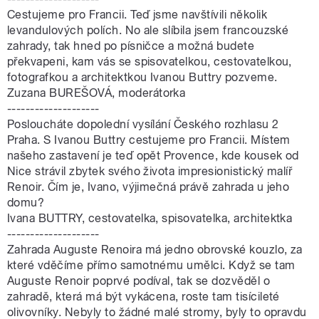
Cestujeme pro Francii. Teď jsme navštívili několik
levandulových polích. No ale slíbila jsem francouzské
zahrady, tak hned po písničce a možná budete
překvapeni, kam vás se spisovatelkou, cestovatelkou,
fotografkou a architektkou Ivanou Buttry pozveme.
Zuzana BUREŠOVÁ, moderátorka
--------------------
Posloucháte dopolední vysílání Českého rozhlasu 2
Praha. S Ivanou Buttry cestujeme pro Francii. Místem
našeho zastavení je teď opět Provence, kde kousek od
Nice strávil zbytek svého života impresionistický malíř
Renoir. Čím je, Ivano, výjimečná právě zahrada u jeho
domu?
Ivana BUTTRY, cestovatelka, spisovatelka, architektka
--------------------
Zahrada Auguste Renoira má jedno obrovské kouzlo, za
které vděčíme přímo samotnému umělci. Když se tam
Auguste Renoir poprvé podíval, tak se dozvěděl o
zahradě, která má být vykácena, roste tam tisícileté
olivovníky. Nebyly to žádné malé stromy, byly to opravdu