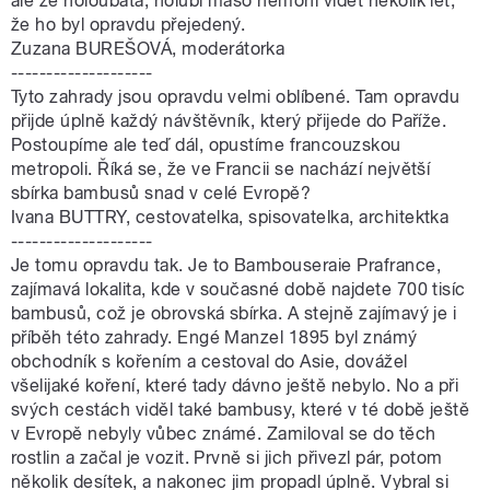
ale že holoubata, holubí maso nemohl vidět několik let,
že ho byl opravdu přejedený.
Zuzana BUREŠOVÁ, moderátorka
--------------------
Tyto zahrady jsou opravdu velmi oblíbené. Tam opravdu
přijde úplně každý návštěvník, který přijede do Paříže.
Postoupíme ale teď dál, opustíme francouzskou
metropoli. Říká se, že ve Francii se nachází největší
sbírka bambusů snad v celé Evropě?
Ivana BUTTRY, cestovatelka, spisovatelka, architektka
--------------------
Je tomu opravdu tak. Je to Bambouseraie Prafrance,
zajímavá lokalita, kde v současné době najdete 700 tisíc
bambusů, což je obrovská sbírka. A stejně zajímavý je i
příběh této zahrady. Engé Manzel 1895 byl známý
obchodník s kořením a cestoval do Asie, dovážel
všelijaké koření, které tady dávno ještě nebylo. No a při
svých cestách viděl také bambusy, které v té době ještě
v Evropě nebyly vůbec známé. Zamiloval se do těch
rostlin a začal je vozit. Prvně si jich přivezl pár, potom
několik desítek, a nakonec jim propadl úplně. Vybral si