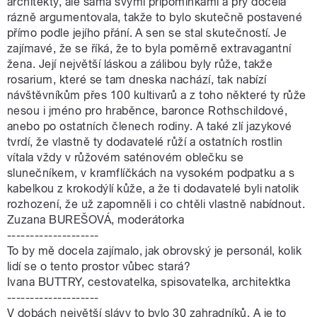
architekty, ale sama svými připomínkami a prý docela
rázně argumentovala, takže to bylo skutečně postavené
přímo podle jejího přání. A sen se stal skutečností. Je
zajímavé, že se říká, že to byla poměrně extravagantní
žena. Její největší láskou a zálibou byly růže, takže
rosarium, které se tam dneska nachází, tak nabízí
návštěvníkům přes 100 kultivarů a z toho některé ty růže
nesou i jméno pro hraběnce, baronce Rothschildové,
anebo po ostatních členech rodiny. A také zlí jazykové
tvrdí, že vlastně ty dodavatelé růží a ostatních rostlin
vítala vždy v růžovém saténovém oblečku se
slunečníkem, v kramflíčkách na vysokém podpatku a s
kabelkou z krokodýlí kůže, a že ti dodavatelé byli natolik
rozhození, že už zapomněli i co chtěli vlastně nabídnout.
Zuzana BUREŠOVÁ, moderátorka
--------------------
To by mě docela zajímalo, jak obrovský je personál, kolik
lidí se o tento prostor vůbec stará?
Ivana BUTTRY, cestovatelka, spisovatelka, architektka
--------------------
V dobách největší slávy to bylo 30 zahradníků. A je to