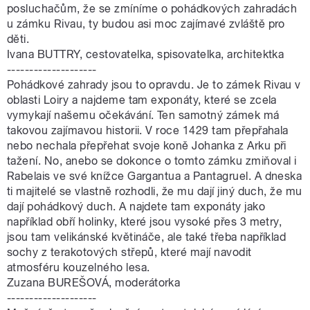
posluchačům, že se zmíníme o pohádkových zahradách
u zámku Rivau, ty budou asi moc zajímavé zvláště pro
děti.
Ivana BUTTRY, cestovatelka, spisovatelka, architektka
--------------------
Pohádkové zahrady jsou to opravdu. Je to zámek Rivau v
oblasti Loiry a najdeme tam exponáty, které se zcela
vymykají našemu očekávání. Ten samotný zámek má
takovou zajímavou historii. V roce 1429 tam přepřahala
nebo nechala přepřehat svoje koně Johanka z Arku při
tažení. No, anebo se dokonce o tomto zámku zmiňoval i
Rabelais ve své knížce Gargantua a Pantagruel. A dneska
ti majitelé se vlastně rozhodli, že mu dají jiný duch, že mu
dají pohádkový duch. A najdete tam exponáty jako
například obří holinky, které jsou vysoké přes 3 metry,
jsou tam velikánské květináče, ale také třeba například
sochy z terakotových střepů, které mají navodit
atmosféru kouzelného lesa.
Zuzana BUREŠOVÁ, moderátorka
--------------------