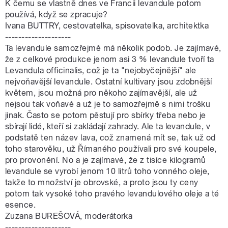
K čemu se vlastně dnes ve Francii levandule potom
používá, když se zpracuje?
Ivana BUTTRY, cestovatelka, spisovatelka, architektka
--------------------
Ta levandule samozřejmě má několik podob. Je zajímavé,
že z celkové produkce jenom asi 3 % levandule tvoří ta
Levandula officinalis, což je ta "nejobyčejnější" ale
nejvoňavější levandule. Ostatní kultivary jsou zdobnější
květem, jsou možná pro někoho zajímavější, ale už
nejsou tak voňavé a už je to samozřejmě s nimi trošku
jinak. Často se potom pěstují pro sbírky třeba nebo je
sbírají lidé, kteří si zakládají zahrady. Ale ta levandule, v
podstatě ten název lava, což znamená mít se, tak už od
toho starověku, už Římaného používali pro své koupele,
pro provonění. No a je zajímavé, že z tisíce kilogramů
levandule se vyrobí jenom 10 litrů toho vonného oleje,
takže to množství je obrovské, a proto jsou ty ceny
potom tak vysoké toho pravého levandulového oleje a té
esence.
Zuzana BUREŠOVÁ, moderátorka
--------------------