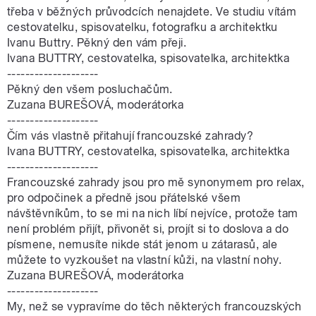
třeba v běžných průvodcích nenajdete. Ve studiu vítám
cestovatelku, spisovatelku, fotografku a architektku
Ivanu Buttry. Pěkný den vám přeji.
Ivana BUTTRY, cestovatelka, spisovatelka, architektka
--------------------
Pěkný den všem posluchačům.
Zuzana BUREŠOVÁ, moderátorka
--------------------
Čím vás vlastně přitahují francouzské zahrady?
Ivana BUTTRY, cestovatelka, spisovatelka, architektka
--------------------
Francouzské zahrady jsou pro mě synonymem pro relax,
pro odpočinek a předně jsou přátelské všem
návštěvníkům, to se mi na nich líbí nejvíce, protože tam
není problém přijít, přivonět si, projít si to doslova a do
písmene, nemusíte nikde stát jenom u zátarasů, ale
můžete to vyzkoušet na vlastní kůži, na vlastní nohy.
Zuzana BUREŠOVÁ, moderátorka
--------------------
My, než se vypravíme do těch některých francouzských