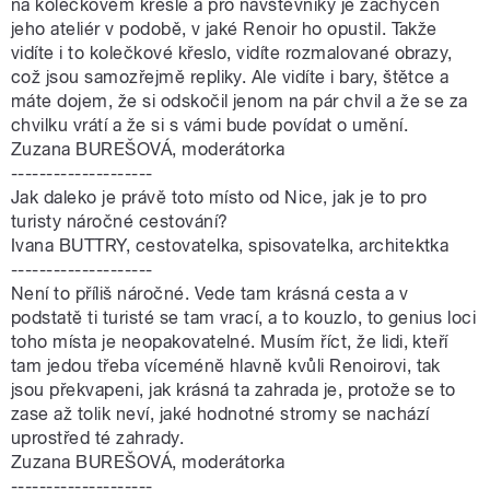
na kolečkovém křesle a pro návštěvníky je zachycen
jeho ateliér v podobě, v jaké Renoir ho opustil. Takže
vidíte i to kolečkové křeslo, vidíte rozmalované obrazy,
což jsou samozřejmě repliky. Ale vidíte i bary, štětce a
máte dojem, že si odskočil jenom na pár chvil a že se za
chvilku vrátí a že si s vámi bude povídat o umění.
Zuzana BUREŠOVÁ, moderátorka
--------------------
Jak daleko je právě toto místo od Nice, jak je to pro
turisty náročné cestování?
Ivana BUTTRY, cestovatelka, spisovatelka, architektka
--------------------
Není to příliš náročné. Vede tam krásná cesta a v
podstatě ti turisté se tam vrací, a to kouzlo, to genius loci
toho místa je neopakovatelné. Musím říct, že lidi, kteří
tam jedou třeba víceméně hlavně kvůli Renoirovi, tak
jsou překvapeni, jak krásná ta zahrada je, protože se to
zase až tolik neví, jaké hodnotné stromy se nachází
uprostřed té zahrady.
Zuzana BUREŠOVÁ, moderátorka
--------------------