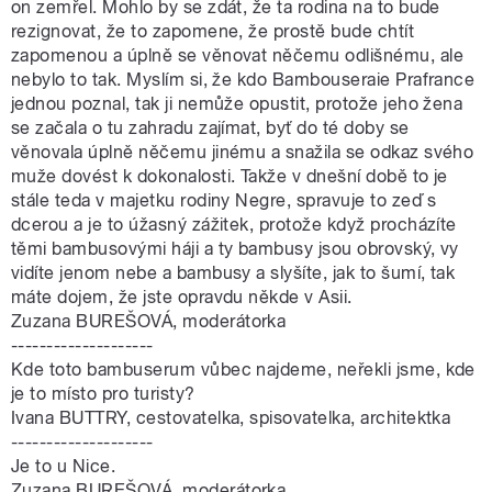
on zemřel. Mohlo by se zdát, že ta rodina na to bude
rezignovat, že to zapomene, že prostě bude chtít
zapomenou a úplně se věnovat něčemu odlišnému, ale
nebylo to tak. Myslím si, že kdo Bambouseraie Prafrance
jednou poznal, tak ji nemůže opustit, protože jeho žena
se začala o tu zahradu zajímat, byť do té doby se
věnovala úplně něčemu jinému a snažila se odkaz svého
muže dovést k dokonalosti. Takže v dnešní době to je
stále teda v majetku rodiny Negre, spravuje to zeď s
dcerou a je to úžasný zážitek, protože když procházíte
těmi bambusovými háji a ty bambusy jsou obrovský, vy
vidíte jenom nebe a bambusy a slyšíte, jak to šumí, tak
máte dojem, že jste opravdu někde v Asii.
Zuzana BUREŠOVÁ, moderátorka
--------------------
Kde toto bambuserum vůbec najdeme, neřekli jsme, kde
je to místo pro turisty?
Ivana BUTTRY, cestovatelka, spisovatelka, architektka
--------------------
Je to u Nice.
Zuzana BUREŠOVÁ, moderátorka