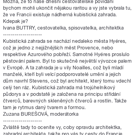
Možná, že to naše dnešní cestovatelské povídání
bychom mohli ukončit nějakou raritou a vy jste vybrala tu,
že ve Francii existuje nádherná kubistická zahrada.
Kdepak je?
Ivana BUTTRY, cestovatelka, spisovatelka, architektka
--------------------
Kubistická zahrada se nachází nedaleko města Hyéres,
což je jedno z nejjižnějších měst Provence, nebo
respektive Azurového pobřeží. Samotné Hyéres proslulo
pěstování palem. Byl to skutečně největší vývozce palem
v Evropě. A ta zahrada je u vily Noailles, což byli mladí
manželé, kteří byli velcí podporovatelé umění a jejich
dům navrhl Stevens, což byl architekt, který tomu vdechl
celý ten ráz. Kubistická zahrada má trojúhelníkový
půdorys a v podstatě je založena na principu střídání
čtverců, barevných skleněných čtverců a rostlin. Takže
tam je rytmus daný tvarem a formou.
Zuzana BUREŠOVÁ, moderátorka
--------------------
Zvláště tady to oceníte vy, coby opravdu architektka,
zahradní architekta, takže pro vás ty cesty do Francie