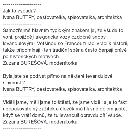
--------------------
Jak to vypadá?
Ivana BUTTRY, cestovatelka, spisovatelka, architektka
--------------------
Samozřejmě hlavním typickým znakem je, že všude to
voní, projíždějí alegorické vozy ozdobné snopy
levandulovými. Většinou se Francouzi rádi vrací k historii,
takže připomínají i ten tradiční sběr a často čerpají právě
po historických motivech.
Zuzana BUREŠOVÁ, moderátorka
--------------------
Byla jste se podívat přímo na některé levandulové
slavnosti?
Ivana BUTTRY, cestovatelka, spisovatelka, architektka
--------------------
Viděli jsme, měli jsme to štěstí, že jsme viděli a je to fakt
neopakovatelný zážitek a člověk má hlavně dojem ještě,
když se vrátí domů, že tu levanduli opravdu cítí všude.
Zuzana BUREŠOVÁ, moderátorka
--------------------