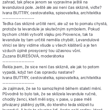
zahrad, tak přece jenom se vypravíme ještě na
levandulová pole. Ještě ale asi není čas sklizně, viďte?
Ivana BUTTRY, cestovatelka, spisovatelka, architektka
--------------------
Teďka čas sklizně určitě není, ale už se to pomalu chystá,
protože ta levandule je skutečným symbolem. Pokud
bychom chtěli vytvořit vlajku pro Provence, tak ta
levandule by tam určitě neměla chybět. Levandulové
vlnící se lány vidíme všude u všech klášterů a je ten
vzduch úplně prosycený tou úžasnou vůní.
Zuzana BUREŠOVÁ, moderátorka
--------------------
Řekla jsem, že sice není čas sklizně, ale jak to potom
vypadá, když ten čas opravdu nastane?
Ivana BUTTRY, cestovatelka, spisovatelka, architektka
--------------------
Je zajímavé, že se to samozřejmě během staletí mění.
Původně to bylo tak, že se sklízela levandule ručně,
chodily ženci, kteří měli srpy, v pase, u pase měli
přivázaný plátěný pytlík, do kterého teda sklízeli tu