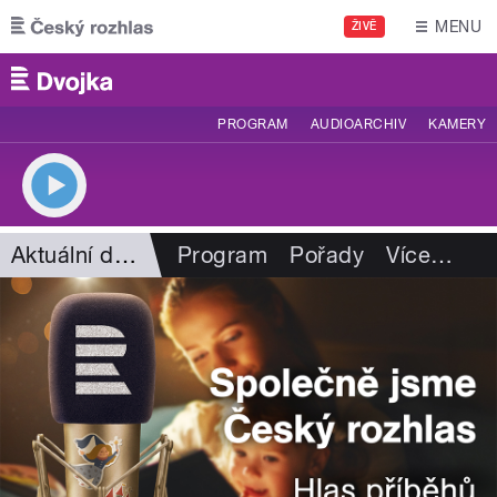
Přejít k hlavnímu obsahu
MENU
ŽIVĚ
PROGRAM
AUDIOARCHIV
KAMERY
Aktuální dění
Program
Pořady
Více
…