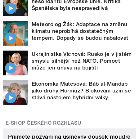
nesolidaritu Evropské unie. Kritika
Španělska byla nespravedlivá
Meteorolog Žák: Adaptace na změnu
klimatu neprobíhá dostatečným
tempem. Dopady se budou nabalovat
Ukrajinistka Víchová: Rusko je v jistém
smyslu silnější než NATO. Pomoct
může jen únava na bojišti
Ekonomka Matesová: Báb al-Mandab
jako druhý Hormuz? Blokování úžin se
stává nástojem hybridní války
E-SHOP ČESKÉHO ROZHLASU
Přijměte pozvání na úsměvný doušek moudré