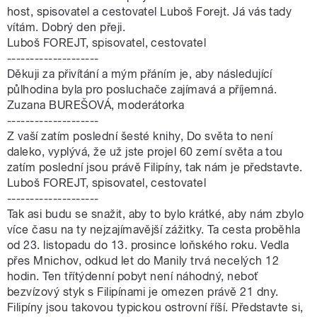
host, spisovatel a cestovatel Luboš Forejt. Já vás tady
vítám. Dobrý den přeji.
Luboš FOREJT, spisovatel, cestovatel
--------------------
Děkuji za přivítání a mým přáním je, aby následující
půlhodina byla pro posluchače zajímavá a příjemná.
Zuzana BUREŠOVÁ, moderátorka
--------------------
Z vaší zatím poslední šesté knihy, Do světa to není
daleko, vyplývá, že už jste projel 60 zemí světa a tou
zatím poslední jsou právě Filipíny, tak nám je představte.
Luboš FOREJT, spisovatel, cestovatel
--------------------
Tak asi budu se snažit, aby to bylo krátké, aby nám zbylo
více času na ty nejzajímavější zážitky. Ta cesta proběhla
od 23. listopadu do 13. prosince loňského roku. Vedla
přes Mnichov, odkud let do Manily trvá necelých 12
hodin. Ten třítýdenní pobyt není náhodný, neboť
bezvízový styk s Filipínami je omezen právě 21 dny.
Filipíny jsou takovou typickou ostrovní říší. Představte si,