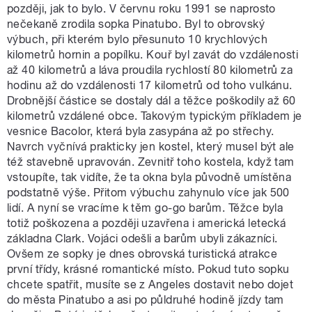
později, jak to bylo. V červnu roku 1991 se naprosto
nečekaně zrodila sopka Pinatubo. Byl to obrovský
výbuch, při kterém bylo přesunuto 10 krychlových
kilometrů hornin a popílku. Kouř byl zavát do vzdálenosti
až 40 kilometrů a láva proudila rychlostí 80 kilometrů za
hodinu až do vzdálenosti 17 kilometrů od toho vulkánu.
Drobnější částice se dostaly dál a těžce poškodily až 60
kilometrů vzdálené obce. Takovým typickým příkladem je
vesnice Bacolor, která byla zasypána až po střechy.
Navrch vyčnívá prakticky jen kostel, který musel být ale
též stavebně upravován. Zevnitř toho kostela, když tam
vstoupíte, tak vidíte, že ta okna byla původně umístěna
podstatně výše. Přitom výbuchu zahynulo více jak 500
lidí. A nyní se vracíme k těm go-go barům. Těžce byla
totiž poškozena a později uzavřena i americká letecká
základna Clark. Vojáci odešli a barům ubyli zákazníci.
Ovšem ze sopky je dnes obrovská turistická atrakce
první třídy, krásné romantické místo. Pokud tuto sopku
chcete spatřit, musíte se z Angeles dostavit nebo dojet
do města Pinatubo a asi po půldruhé hodině jízdy tam