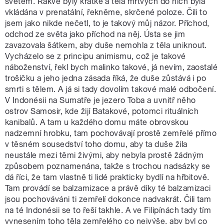
světem. Rakve byly krátké a těla mrtvých do nich byla
vkládána v prenatální, řekněme, skrčené poloze. Čili to
jsem jako nikde nečetl, to je takový můj názor. Příchod,
odchod ze světa jako příchod na něj. Ústa se jim
zavazovala šátkem, aby duše nemohla z těla uniknout.
Vycházelo se z principu animismu, což je takové
náboženství, řekl bych malinko takové, já nevím, zaostalé
trošičku a jeho jedna zásada říká, že duše zůstává i po
smrti s tělem. A já si tady dovolím takové malé odbočení.
V Indonésii na Sumatře je jezero Toba a uvnitř něho
ostrov Samosir, kde žijí Batakové, potomci rituálních
kanibalů. A tam u každého domu máte obrovskou
nadzemní hrobku, tam pochovávají prostě zemřelé přímo
v těsném sousedství toho domu, aby ta duše žila
neustále mezi těmi živými, aby nebyla prostě žádným
způsobem poznamenána, takže s trochou nadsázky se
dá říci, že tam vlastně ti lidé prakticky bydlí na hřbitově.
Tam provádí se balzamizace a právě díky té balzamizaci
jsou pochováváni ti zemřelí dokonce nadvakrát. Čili tam
na té Indonésii se to řeší takhle. A ve Filipínách tady tím
vynesením toho těla zemřelého co nejvýše, aby byl co