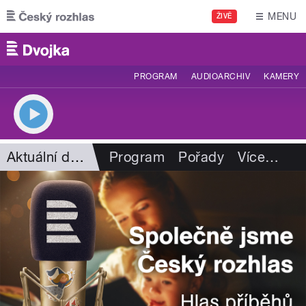
Přejít k hlavnímu obsahu
MENU
ŽIVĚ
PROGRAM
AUDIOARCHIV
KAMERY
Aktuální dění
Program
Pořady
Více
…