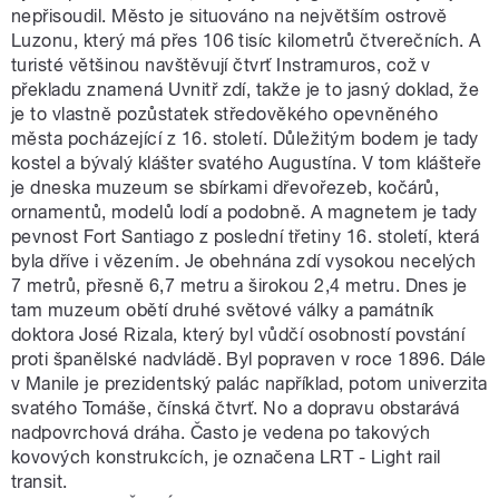
nepřisoudil. Město je situováno na největším ostrově
Luzonu, který má přes 106 tisíc kilometrů čtverečních. A
turisté většinou navštěvují čtvrť Instramuros, což v
překladu znamená Uvnitř zdí, takže je to jasný doklad, že
je to vlastně pozůstatek středověkého opevněného
města pocházející z 16. století. Důležitým bodem je tady
kostel a bývalý klášter svatého Augustína. V tom klášteře
je dneska muzeum se sbírkami dřevořezeb, kočárů,
ornamentů, modelů lodí a podobně. A magnetem je tady
pevnost Fort Santiago z poslední třetiny 16. století, která
byla dříve i vězením. Je obehnána zdí vysokou necelých
7 metrů, přesně 6,7 metru a širokou 2,4 metru. Dnes je
tam muzeum obětí druhé světové války a památník
doktora José Rizala, který byl vůdčí osobností povstání
proti španělské nadvládě. Byl popraven v roce 1896. Dále
v Manile je prezidentský palác například, potom univerzita
svatého Tomáše, čínská čtvrť. No a dopravu obstarává
nadpovrchová dráha. Často je vedena po takových
kovových konstrukcích, je označena LRT - Light rail
transit.