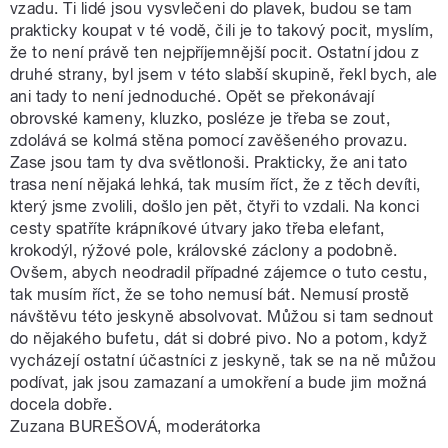
vzadu. Ti lidé jsou vysvlečeni do plavek, budou se tam
prakticky koupat v té vodě, čili je to takový pocit, myslím,
že to není právě ten nejpříjemnější pocit. Ostatní jdou z
druhé strany, byl jsem v této slabší skupině, řekl bych, ale
ani tady to není jednoduché. Opět se překonávají
obrovské kameny, kluzko, posléze je třeba se zout,
zdolává se kolmá stěna pomocí zavěšeného provazu.
Zase jsou tam ty dva světlonoši. Prakticky, že ani tato
trasa není nějaká lehká, tak musím říct, že z těch devíti,
který jsme zvolili, došlo jen pět, čtyři to vzdali. Na konci
cesty spatříte krápníkové útvary jako třeba elefant,
krokodýl, rýžové pole, královské záclony a podobně.
Ovšem, abych neodradil případné zájemce o tuto cestu,
tak musím říct, že se toho nemusí bát. Nemusí prostě
návštěvu této jeskyně absolvovat. Můžou si tam sednout
do nějakého bufetu, dát si dobré pivo. No a potom, když
vycházejí ostatní účastníci z jeskyně, tak se na ně můžou
podívat, jak jsou zamazaní a umokření a bude jim možná
docela dobře.
Zuzana BUREŠOVÁ, moderátorka