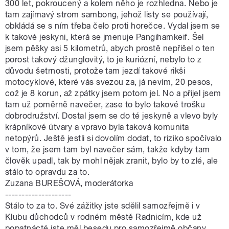
300 let, pokroucený a kolem něho je rozhledna. Nebo je
tam zajímavý strom sambong, jehož listy se používají,
obkládá se s ním třeba čelo proti horečce. Vydal jsem se
k takové jeskyni, která se jmenuje Pangihamkeif. Šel
jsem pěšky asi 5 kilometrů, abych prostě nepřišel o ten
porost takový džunglovitý, to je kuriózní, nebylo to z
důvodu šetrnosti, protože tam jezdí takové rikši
motocyklové, které vás svezou za, já nevím, 20 pesos,
což je 8 korun, až zpátky jsem potom jel. No a přijel jsem
tam už poměrně navečer, zase to bylo takové trošku
dobrodružství. Dostal jsem se do té jeskyně a vlevo byly
krápníkové útvary a vpravo byla taková komunita
netopýrů. Ještě jestli si dovolím dodat, to riziko spočívalo
v tom, že jsem tam byl navečer sám, takže kdyby tam
člověk upadl, tak by mohl nějak zranit, bylo by to zlé, ale
stálo to opravdu za to.
Zuzana BUREŠOVÁ, moderátorka
--------------------
Stálo to za to. Své zážitky jste sdělil samozřejmě i v
Klubu důchodců v rodném městě Radnicím, kde už
popatnácté jste měl besedu pro samozřejmě občany