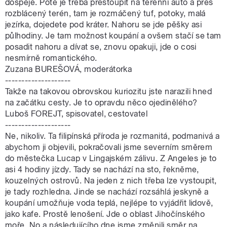
dospěje. Poté je třeba přestoupit na terénní auto a přes
rozblácený terén, tam je rozmáčený tuf, potoky, malá
jezírka, dojedete pod kráter. Nahoru se jde pěšky asi
půlhodiny. Je tam možnost koupání a ovšem stačí se tam
posadit nahoru a dívat se, znovu opakuji, jde o cosi
nesmírně romantického.
Zuzana BUREŠOVÁ, moderátorka
--------------------
Takže na takovou obrovskou kuriozitu jste narazili hned
na začátku cesty. Je to opravdu něco ojedinělého?
Luboš FOREJT, spisovatel, cestovatel
--------------------
Ne, nikoliv. Ta filipínská příroda je rozmanitá, podmanivá a
abychom ji objevili, pokračovali jsme severním směrem
do městečka Lucap v Lingajském zálivu. Z Angeles je to
asi 4 hodiny jízdy. Tady se nachází na sto, řekněme,
kouzelných ostrovů. Na jeden z nich třeba lze vystoupit,
je tady rozhledna. Jinde se nachází rozsáhlá jeskyně a
koupání umožňuje voda teplá, nejlépe to vyjádřit lidově,
jako kafe. Prostě lenošení. Jde o oblast Jihočínského
moře. No a následujícího dne jsme změnili směr na