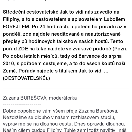
Středeční cestovatelské Jak to vidí nás zavedlo na
Filipíny, a to s cestovatelem a spisovatelem Lubošem
FOREJTEM. Po 24 hodinách, u pátečního pořadu až v
pondělí, zde najdete needitované a neautorizované
přepisy půlhodinových talkshow našich hostů. Tento
pořad ZDE na také najdete ve zvukové podobě.(Pozn.
Po dobu letních měsíců, tedy od července do srpna
2010, s pořadem cestujeme, a to do všech koutů naší
Země. Pořady najdete s titulkem Jak to vidí ...
(CESTOVATELSKÉ).)
Zuzana BUREŠOVÁ, moderátorka
--------------------
Dobré dopoledne vám všem přeje Zuzana Burešová.
Nezdržíme se dlouho v našem rozhlasovém studiu,
vypravíme se na dlouhou cestu. Dnes opravdu dlouhou.
Naším cílem budou Filipíny. Tuhle zemi totiž navštívil náš