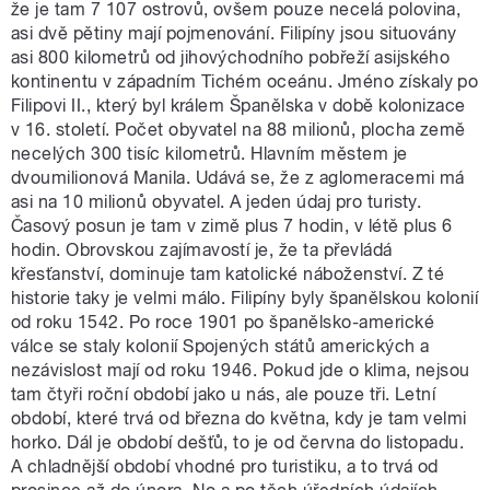
že je tam 7 107 ostrovů, ovšem pouze necelá polovina,
asi dvě pětiny mají pojmenování. Filipíny jsou situovány
asi 800 kilometrů od jihovýchodního pobřeží asijského
kontinentu v západním Tichém oceánu. Jméno získaly po
Filipovi II., který byl králem Španělska v době kolonizace
v 16. století. Počet obyvatel na 88 milionů, plocha země
necelých 300 tisíc kilometrů. Hlavním městem je
dvoumilionová Manila. Udává se, že z aglomeracemi má
asi na 10 milionů obyvatel. A jeden údaj pro turisty.
Časový posun je tam v zimě plus 7 hodin, v létě plus 6
hodin. Obrovskou zajímavostí je, že ta převládá
křesťanství, dominuje tam katolické náboženství. Z té
historie taky je velmi málo. Filipíny byly španělskou kolonií
od roku 1542. Po roce 1901 po španělsko-americké
válce se staly kolonií Spojených států amerických a
nezávislost mají od roku 1946. Pokud jde o klima, nejsou
tam čtyři roční období jako u nás, ale pouze tři. Letní
období, které trvá od března do května, kdy je tam velmi
horko. Dál je období dešťů, to je od června do listopadu.
A chladnější období vhodné pro turistiku, a to trvá od