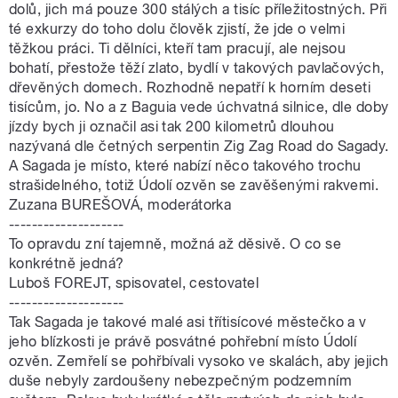
dolů, jich má pouze 300 stálých a tisíc příležitostných. Při
té exkurzy do toho dolu člověk zjistí, že jde o velmi
těžkou práci. Ti dělníci, kteří tam pracují, ale nejsou
bohatí, přestože těží zlato, bydlí v takových pavlačových,
dřevěných domech. Rozhodně nepatří k horním deseti
tisícům, jo. No a z Baguia vede úchvatná silnice, dle doby
jízdy bych ji označil asi tak 200 kilometrů dlouhou
nazývaná dle četných serpentin Zig Zag Road do Sagady.
A Sagada je místo, které nabízí něco takového trochu
strašidelného, totiž Údolí ozvěn se zavěšenými rakvemi.
Zuzana BUREŠOVÁ, moderátorka
--------------------
To opravdu zní tajemně, možná až děsivě. O co se
konkrétně jedná?
Luboš FOREJT, spisovatel, cestovatel
--------------------
Tak Sagada je takové malé asi třítisícové městečko a v
jeho blízkosti je právě posvátné pohřební místo Údolí
ozvěn. Zemřelí se pohřbívali vysoko ve skalách, aby jejich
duše nebyly zardoušeny nebezpečným podzemním