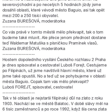
severovýchodní a po necelých 5 hodinách jízdy jsme
dosáhli oblasti, které vévodí město Baguio, asi tak opět
mezi 200 a 250 tisíci obyvatel.
Zuzana BUREŠOVÁ, moderátorka
--------------------
Co vás právě v tomto městě mělo překvapit, tak o tom
budeme také mluvit. Ale přece jenom přednost dostane
teď Waldemar Matuška s písničkou Pramínek vlasů.
Zuzana BUREŠOVÁ, moderátorka
--------------------
Hostem dopoledního vysílání Českého rozhlasu 2 Praha
je dnes spisovatel a cestovatel Luboš Forejt. Cestujeme
po Filipínách, už jsme navštívili hlavní město, které už
jsme také opustili. No a teď už se pohybujeme v oblasti
města Baguio. Copak tam vás mělo překvapit?
Luboš FOREJT, spisovatel, cestovatel
--------------------
Tak v té oblasti je nejstarší filipínský důl na zlato z roku
1903. Nachází se ve městě Balatoc. V době slávy měl na
6 tisíc zaměstnanců a po roce 1992, když šla cena zlata