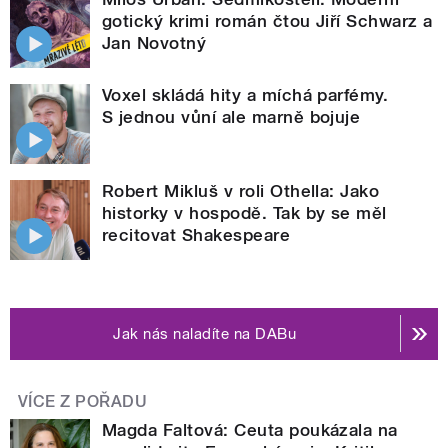
gotický krimi román čtou Jiří Schwarz a
Jan Novotný
Voxel skládá hity a míchá parfémy.
S jednou vůní ale marně bojuje
Robert Mikluš v roli Othella: Jako
historky v hospodě. Tak by se měl
recitovat Shakespeare
Jak nás naladíte na DABu
VÍCE Z POŘADU
Magda Faltová: Ceuta poukázala na