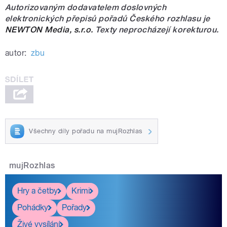
Autorizovaným dodavatelem doslovných
elektronických přepisů pořadů Českého rozhlasu je
NEWTON Media, s.r.o.
Texty neprocházejí korekturou.
autor:
zbu
Všechny díly pořadu na mujRozhlas
mujRozhlas
Hry a četby
Krimi
Pohádky
Pořady
Živé vysílání