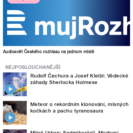
Audiosvět Českého rozhlasu na jednom místě
NEJPOSLOUCHANĚJŠÍ
Rudolf Čechura a Josef Kleibl: Vědecké
záhady Sherlocka Holmese
Meteor o rekordním klonování, mlsných
kočkách a pachu tyranosaura
Miloš Urban: Sedmikostelí. Moderní