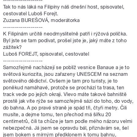
--------------------
Tak to nás láká na Filipíny náš dnešní host, spisovatel,
cestovatel Luboš Forejt.
Zuzana BUREŠOVÁ, moderátorka
--------------------
K Filipínám určitě neodmyslitelně patří i rýžová políčka.
Byl jste se tam podívat, prošel jste je, jaký máte z toho
zážitek?
Luboš FOREJT, spisovatel, cestovatel
--------------------
Samozřejmě nacházejí se poblíž vesnice Banaue a je to
světová kuriozita, jsou zařazeny UNESCEM na seznam
světového dědictví. Ovšem je tam pro turisty, je to
poněkud namáhavé, protože se prochází ta trasa, ten
track vede po jejích okraji. Vlevo máte takové bahniště
prostě jak víte rýže se samozřejmě sází do toho, do vody,
do bahna. A po pravé straně je spád tři, čtyři metry. Čili
musíte, a dejme tomu, ten přechod má šířku 20
centimetrů, čili ta chůze je tam podle mého názoru velmi
nebezpečná. Já jsem se opravdu bál, přiznávám se, šel
jsem bokem s mírným předklonem k tomu bahnu,