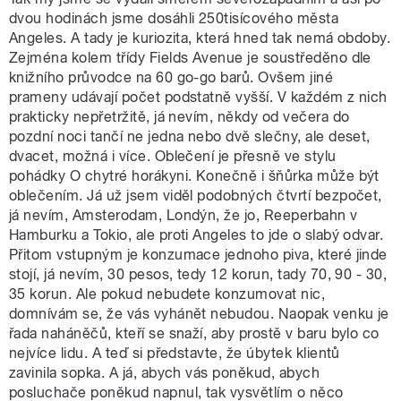
dvou hodinách jsme dosáhli 250tisícového města
Angeles. A tady je kuriozita, která hned tak nemá obdoby.
Zejména kolem třídy Fields Avenue je soustředěno dle
knižního průvodce na 60 go-go barů. Ovšem jiné
prameny udávají počet podstatně vyšší. V každém z nich
prakticky nepřetržitě, já nevím, někdy od večera do
pozdní noci tančí ne jedna nebo dvě slečny, ale deset,
dvacet, možná i více. Oblečení je přesně ve stylu
pohádky O chytré horákyni. Konečně i šňůrka může být
oblečením. Já už jsem viděl podobných čtvrtí bezpočet,
já nevím, Amsterodam, Londýn, že jo, Reeperbahn v
Hamburku a Tokio, ale proti Angeles to jde o slabý odvar.
Přitom vstupným je konzumace jednoho piva, které jinde
stojí, já nevím, 30 pesos, tedy 12 korun, tady 70, 90 - 30,
35 korun. Ale pokud nebudete konzumovat nic,
domnívám se, že vás vyhánět nebudou. Naopak venku je
řada naháněčů, kteří se snaží, aby prostě v baru bylo co
nejvíce lidu. A teď si představte, že úbytek klientů
zavinila sopka. A já, abych vás poněkud, abych
posluchače poněkud napnul, tak vysvětlím o něco