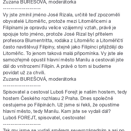
Zuzana BUREŠOVÁ, moderátorka
--------------------
Vy jste zmínil jméno José Rizala, určitě teď zpozorněli
obyvatelé Litoměřic, protože mezi Litoměřicemi a
Filipínami je opravdu velice vzájemný vztah, právě je
spojuje toto jméno, protože José Rizal byl přítelem
profesora Blumentritta, rodáka z Litoměřic a Litoměřičtí
často navštěvují Filipíny, stejně jako Filipínci přijíždějí do
Litoměřic. To jenom taková malá připomínka. Vy jste ale
samozřejmě opustil hlavní město Manilu a cestovali jste
dál do vnitrozemí Filipín. A právě o tom si budeme
povídat už za chvíli.
Zuzana BUREŠOVÁ, moderátorka
--------------------
Spisovatel a cestoval Luboš Forejt je naším hostem, tedy
hostem Českého rozhlasu 2 Praha. Dnes společně
cestujeme po Filipínách. Už jsme si řekli, že opustíme
hlavní město, tedy Manilu. Kam jste se vydali dál?
Luboš FOREJT, spisovatel, cestovatel
--------------------
Tak my jsme se vydali směrem severozápadním a asi po