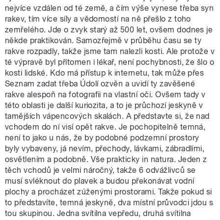
nejvíce vzdálen od té země, a čím výše vynese třeba syn
rakev, tím více síly a vědomostí na ně přešlo z toho
zemřelého. Jde o zvyk starý až 500 let, ovšem dodnes je
někde praktikován. Samozřejmě v průběhu času se ty
rakve rozpadly, takže jsme tam nalezli kosti. Ale protože v
té výpravě byl přítomen i lékař, není pochybnosti, že šlo o
kosti lidské. Kdo má přístup k internetu, tak může přes
Seznam zadat třeba Údolí ozvěn a uvidí ty zavěšené
rakve alespoň na fotografii na vlastní oči. Ovšem tady v
této oblasti je další kuriozita, a to je průchozí jeskyně v
tamějších vápencových skalách. A představte si, že nad
vchodem do ní visí opět rakve. Je pochopitelně temná,
není to jako u nás, že by podobné podzemní prostory
byly vybaveny, já nevím, přechody, lávkami, zábradlími,
osvětlením a podobně. Vše prakticky in natura. Jeden z
těch vchodů je velmi náročný, takže 6 odvážlivců se
musí svléknout do plavek a budou překonávat vodní
plochy a procházet zúženými prostorami. Takže pokud si
to představíte, temná jeskyně, dva místní průvodci jdou s
tou skupinou. Jedna svítilna vepředu, druhá svítilna