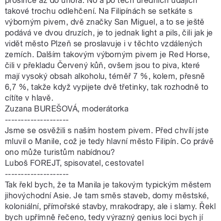
prosince až do února. No a po těch úředních údajích
takové trochu odlehčení. Na Filipínách se setkáte s
výborným pivem, dvě značky San Miguel, a to se ještě
podává ve dvou druzích, je to jednak light a pils, čili jak je
vidět město Plzeň se proslavuje i v těchto vzdálených
zemích. Dalším takovým výborným pivem je Red Horse,
čili v překladu Červený kůň, ovšem jsou to piva, které
mají vysoký obsah alkoholu, téměř 7 %, kolem, přesně
6,7 %, takže když vypijete dvě třetinky, tak rozhodně to
cítíte v hlavě.
Zuzana BUREŠOVÁ, moderátorka
--------------------
Jsme se osvěžili s naším hostem pivem. Před chvílí jste
mluvil o Manile, což je tedy hlavní město Filipín. Co právě
ono může turistům nabídnou?
Luboš FOREJT, spisovatel, cestovatel
--------------------
Tak řekl bych, že ta Manila je takovým typickým městem
jihovýchodní Asie. Je tam směs staveb, domy městské,
koloniální, přímořské stavby, mrakodrapy, ale i slamy. Řekl
bych upřímně řečeno, tedy výrazný genius loci bych jí