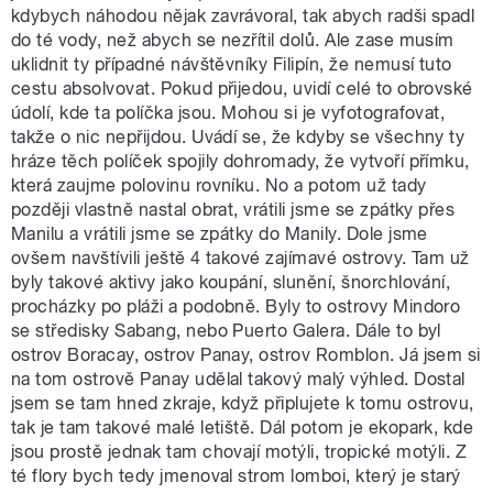
kdybych náhodou nějak zavrávoral, tak abych radši spadl
do té vody, než abych se nezřítil dolů. Ale zase musím
uklidnit ty případné návštěvníky Filipín, že nemusí tuto
cestu absolvovat. Pokud přijedou, uvidí celé to obrovské
údolí, kde ta políčka jsou. Mohou si je vyfotografovat,
takže o nic nepřijdou. Uvádí se, že kdyby se všechny ty
hráze těch políček spojily dohromady, že vytvoří přímku,
která zaujme polovinu rovníku. No a potom už tady
později vlastně nastal obrat, vrátili jsme se zpátky přes
Manilu a vrátili jsme se zpátky do Manily. Dole jsme
ovšem navštívili ještě 4 takové zajímavé ostrovy. Tam už
byly takové aktivy jako koupání, slunění, šnorchlování,
procházky po pláži a podobně. Byly to ostrovy Mindoro
se středisky Sabang, nebo Puerto Galera. Dále to byl
ostrov Boracay, ostrov Panay, ostrov Romblon. Já jsem si
na tom ostrově Panay udělal takový malý výhled. Dostal
jsem se tam hned zkraje, když připlujete k tomu ostrovu,
tak je tam takové malé letiště. Dál potom je ekopark, kde
jsou prostě jednak tam chovají motýli, tropické motýli. Z
té flory bych tedy jmenoval strom lomboi, který je starý