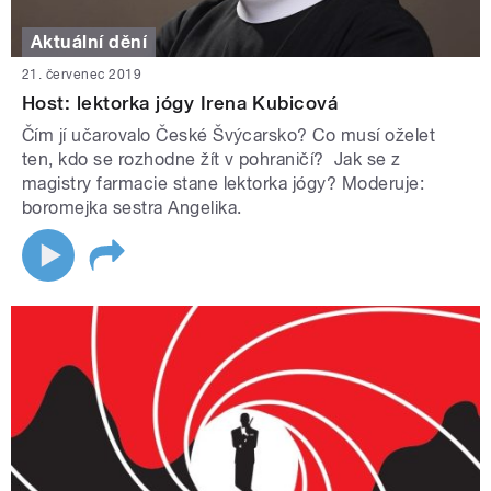
Aktuální dění
21. červenec 2019
Host: lektorka jógy Irena Kubicová
Čím jí učarovalo České Švýcarsko? Co musí oželet
ten, kdo se rozhodne žít v pohraničí? Jak se z
magistry farmacie stane lektorka jógy? Moderuje:
boromejka sestra Angelika.