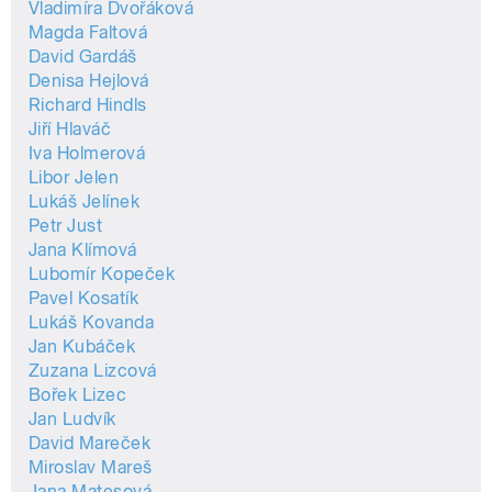
Vladimíra Dvořáková
Magda Faltová
David Gardáš
Denisa Hejlová
Richard Hindls
Jiří Hlaváč
Iva Holmerová
Libor Jelen
Lukáš Jelínek
Petr Just
Jana Klímová
Lubomír Kopeček
Pavel Kosatík
Lukáš Kovanda
Jan Kubáček
Zuzana Lizcová
Bořek Lizec
Jan Ludvík
David Mareček
Miroslav Mareš
Jana Matesová