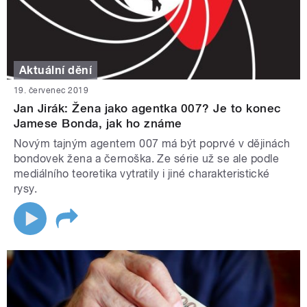
Aktuální dění
19. červenec 2019
Jan Jirák: Žena jako agentka 007? Je to konec
Jamese Bonda, jak ho známe
Novým tajným agentem 007 má být poprvé v dějinách
bondovek žena a černoška. Ze série už se ale podle
mediálního teoretika vytratily i jiné charakteristické
rysy.