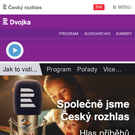
Přejít k hlavnímu obsahu
MENU
ŽIVĚ
PROGRAM
AUDIOARCHIV
KAMERY
Jak to vidí...
Program
Pořady
Více
…