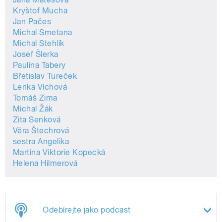
Kryštof Mucha
Jan Pačes
Michal Smetana
Michal Stehlík
Josef Šlerka
Paulína Tabery
Břetislav Tureček
Lenka Víchová
Tomáš Zima
Michal Žák
Zita Senková
Věra Štechrová
sestra Angelika
Martina Viktorie Kopecká
Helena Hilmerová
Odebírejte jako podcast