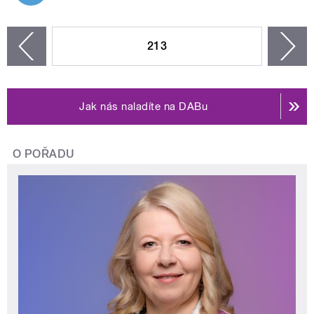
STRÁNKY
213
n
zí
Jak nás naladíte na DABu
O POŘADU