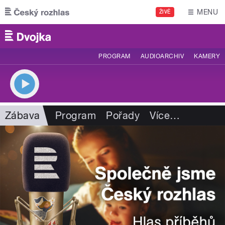
Přejít k hlavnímu obsahu
MENU
ŽIVĚ
PROGRAM
AUDIOARCHIV
KAMERY
Zábava
Program
Pořady
Více
…