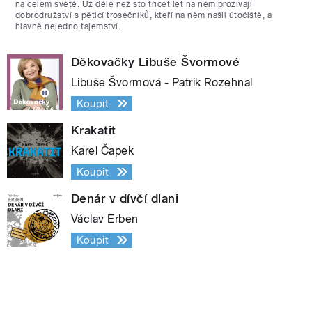
na celém světě. Už déle než sto třicet let na něm prožívají
dobrodružství s pěticí trosečníků, kteří na něm našli útočiště, a
hlavně nejedno tajemství.
Děkovačky Libuše Švormové
Libuše Švormová - Patrik Rozehnal
Koupit
Krakatit
Karel Čapek
Koupit
Denár v dívčí dlani
Václav Erben
Koupit