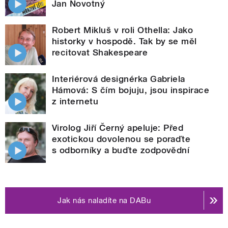
Jan Novotný
Robert Mikluš v roli Othella: Jako
historky v hospodě. Tak by se měl
recitovat Shakespeare
Interiérová designérka Gabriela
Hámová: S čím bojuju, jsou inspirace
z internetu
Virolog Jiří Černý apeluje: Před
exotickou dovolenou se poraďte
s odborníky a buďte zodpovědní
Jak nás naladíte na DABu