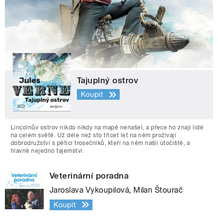
Tajuplný ostrov
Koupit
Lincolnův ostrov nikdo nikdy na mapě nenašel, a přece ho znají lidé
na celém světě. Už déle než sto třicet let na něm prožívají
dobrodružství s pěticí trosečníků, kteří na něm našli útočiště, a
hlavně nejedno tajemství.
Veterinární poradna
Jaroslava Vykoupilová, Milan Štourač
Koupit