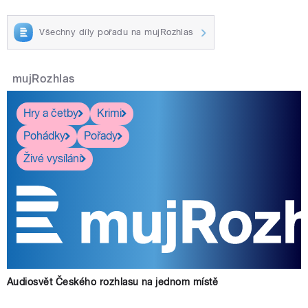
Všechny díly pořadu na mujRozhlas
mujRozhlas
Hry a četby
Krimi
Pohádky
Pořady
Živé vysílání
Audiosvět Českého rozhlasu na jednom místě