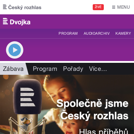
Přejít k hlavnímu obsahu
MENU
ŽIVĚ
PROGRAM
AUDIOARCHIV
KAMERY
Zábava
Program
Pořady
Více
…