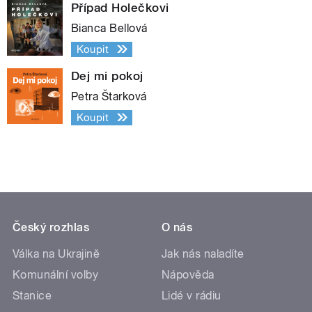
Případ Holečkovi
Bianca Bellová
Koupit
Dej mi pokoj
Petra Štarková
Koupit
Český rozhlas
O nás
Válka na Ukrajině
Jak nás naladíte
Komunální volby
Nápověda
Stanice
Lidé v rádiu