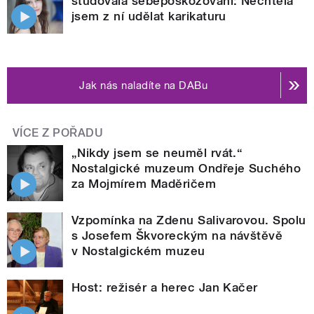
studovala sebepoškozování: Nechtěla
jsem z ní udělat karikaturu
Jak nás naladíte na DABu
VÍCE Z POŘADU
„Nikdy jsem se neuměl rvát.“
Nostalgické muzeum Ondřeje Suchého
za Mojmírem Maděričem
Vzpomínka na Zdenu Salivarovou. Spolu
s Josefem Škvoreckým na návštěvě
v Nostalgickém muzeu
Host: režisér a herec Jan Kačer