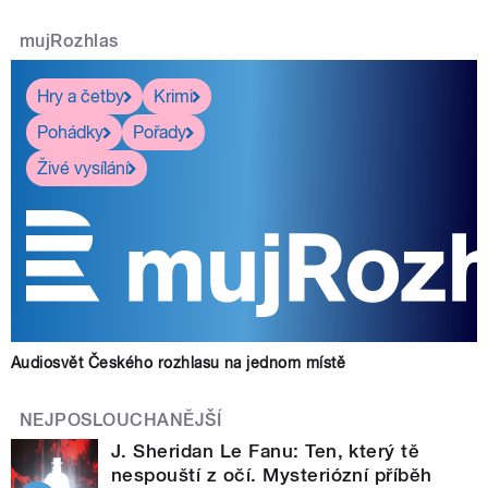
mujRozhlas
Hry a četby
Krimi
Pohádky
Pořady
Živé vysílání
Audiosvět Českého rozhlasu na jednom místě
NEJPOSLOUCHANĚJŠÍ
J. Sheridan Le Fanu: Ten, který tě
nespouští z očí. Mysteriózní příběh