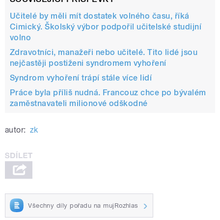
Učitelé by měli mít dostatek volného času, říká
Cimický. Školský výbor podpořil učitelské studijní
volno
Zdravotníci, manažeři nebo učitelé. Tito lidé jsou
nejčastěji postiženi syndromem vyhoření
Syndrom vyhoření trápí stále více lidí
Práce byla příliš nudná. Francouz chce po bývalém
zaměstnavateli milionové odškodné
autor:
zk
Všechny díly pořadu na mujRozhlas