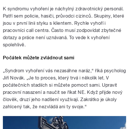
K syndromu vyhoření je náchylný zdravotnický personál.
Patří sem policie, hasiči, průvodci cizinců. Skupiny, které
jsou v první linii styku s klientem. Rychle vyhoří i
pracovníci call centra. Často musí zodpovídat zbytečné
dotazy a práce není uznávaná. To vede k vyhoření
spolehlivě.
Počátek můžete zvládnout sami
„Syndrom vyhoření vás nezasáhne naráz,“ říká psycholog
Jiří Novák. „Je to proces, který trvá i několik let. V
počátečních stadiích si můžete pomoct sami. Upravit
pracovní nasazení a naučit se říkat NE. Když přijde nový
člověk, druzí jeho nadšení využívají. Zakrátko je úkoly
zahlcený tak, že nezvládá ani ty svoje.“