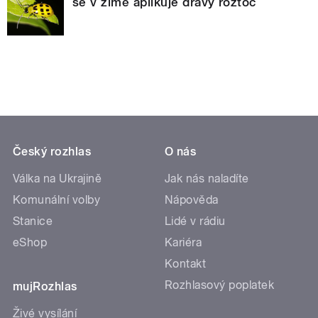
se v zimě aplikuje dravý roztoč
Český rozhlas
O nás
Válka na Ukrajině
Jak nás naladíte
Komunální volby
Nápověda
Stanice
Lidé v rádiu
eShop
Kariéra
Kontakt
Rozhlasový poplatek
mujRozhlas
Živé vysílání