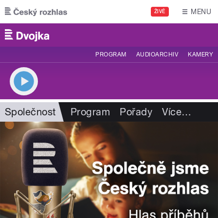
Přejít k hlavnímu obsahu
MENU
ŽIVĚ
PROGRAM
AUDIOARCHIV
KAMERY
Společnost
Program
Pořady
Více
…