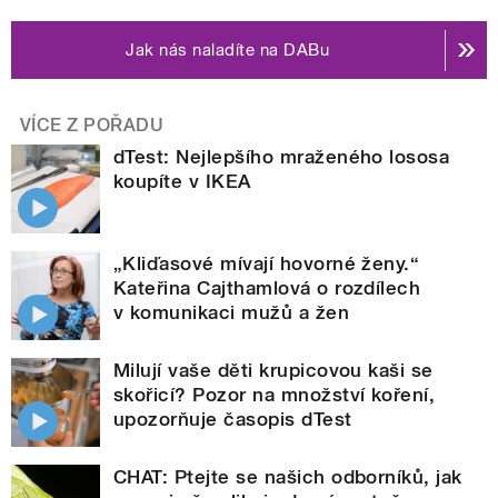
Jak nás naladíte na DABu
VÍCE Z POŘADU
dTest: Nejlepšího mraženého lososa
koupíte v IKEA
„Kliďasové mívají hovorné ženy.“
Kateřina Cajthamlová o rozdílech
v komunikaci mužů a žen
Milují vaše děti krupicovou kaši se
skořicí? Pozor na množství koření,
upozorňuje časopis dTest
CHAT: Ptejte se našich odborníků, jak