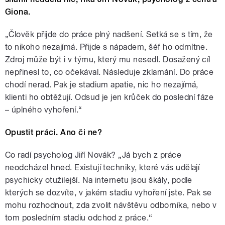
Giona.
„Člověk přijde do práce plný nadšení. Setká se s tím, že
to nikoho nezajímá. Přijde s nápadem, šéf ho odmítne.
Zdroj může být i v týmu, který mu nesedl. Dosažený cíl
nepřinesl to, co očekával. Následuje zklamání. Do práce
chodí nerad. Pak je stadium apatie, nic ho nezajímá,
klienti ho obtěžují. Odsud je jen krůček do poslední fáze
– úplného vyhoření.“
Opustit práci. Ano či ne?
Co radí psycholog Jiří Novák? „Já bych z práce
neodcházel hned. Existují techniky, které vás udělají
psychicky otužilejší. Na internetu jsou škály, podle
kterých se dozvíte, v jakém stadiu vyhoření jste. Pak se
mohu rozhodnout, zda zvolit návštěvu odborníka, nebo v
tom posledním stadiu odchod z práce.“