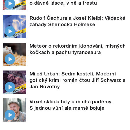
o dávné lásce, vině a trestu
Rudolf Čechura a Josef Kleibl: Vědecké
záhady Sherlocka Holmese
Meteor o rekordním klonování, mlsných
kočkách a pachu tyranosaura
Miloš Urban: Sedmikostelí. Moderní
gotický krimi román čtou Jiří Schwarz a
Jan Novotný
Voxel skládá hity a míchá parfémy.
S jednou vůní ale marně bojuje