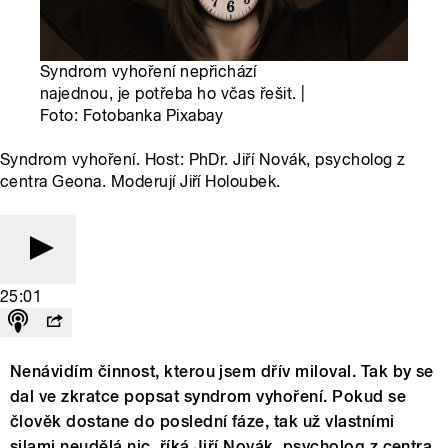
Syndrom vyhoření nepřichází
najednou, je potřeba ho včas řešit. |
Foto: Fotobanka Pixabay
Syndrom vyhoření. Host: PhDr. Jiří Novák, psycholog z
centra Geona. Moderují Jiří Holoubek.
25:01
Nenávidím činnost, kterou jsem dřív miloval. Tak by se
dal ve zkratce popsat syndrom vyhoření. Pokud se
člověk dostane do poslední fáze, tak už vlastními
silami neudělá nic, říká Jiří Novák, psycholog z centra