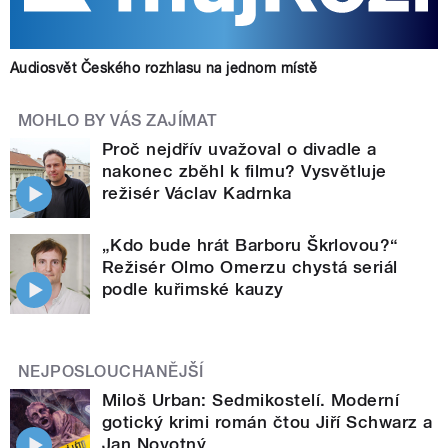
Audiosvět Českého rozhlasu na jednom místě
MOHLO BY VÁS ZAJÍMAT
Proč nejdřív uvažoval o divadle a
nakonec zběhl k filmu? Vysvětluje
režisér Václav Kadrnka
„Kdo bude hrát Barboru Škrlovou?“
Režisér Olmo Omerzu chystá seriál
podle kuřimské kauzy
NEJPOSLOUCHANĚJŠÍ
Miloš Urban: Sedmikostelí. Moderní
gotický krimi román čtou Jiří Schwarz a
Jan Novotný