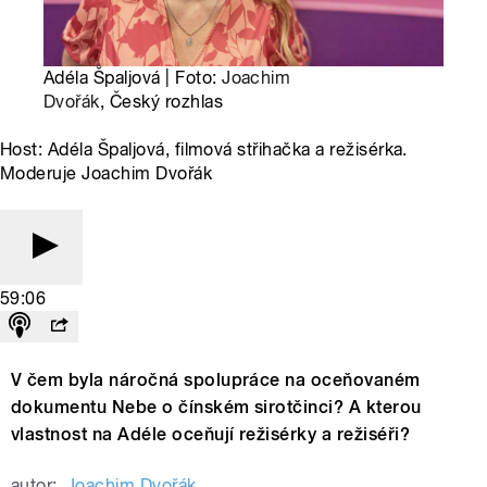
Adéla Špaljová | Foto:
Joachim
Dvořák
, Český rozhlas
Host: Adéla Špaljová, filmová střihačka a režisérka.
Moderuje Joachim Dvořák
59:06
V čem byla náročná spolupráce na oceňovaném
dokumentu Nebe o čínském sirotčinci? A kterou
vlastnost na Adéle oceňují režisérky a režiséři?
autor:
Joachim Dvořák