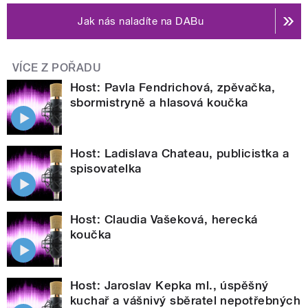
Jak nás naladíte na DABu
VÍCE Z POŘADU
Host: Pavla Fendrichová, zpěvačka,
sbormistryně a hlasová koučka
Host: Ladislava Chateau, publicistka a
spisovatelka
Host: Claudia Vašeková, herecká
koučka
Host: Jaroslav Kepka ml., úspěšný
kuchař a vášnivý sběratel nepotřebných