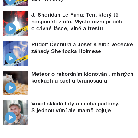
J. Sheridan Le Fanu: Ten, který tě
nespouští z očí. Mysteriózní příběh
o dávné lásce, vině a trestu
Rudolf Čechura a Josef Kleibl: Vědecké
záhady Sherlocka Holmese
Meteor o rekordním klonování, mlsných
kočkách a pachu tyranosaura
Voxel skládá hity a míchá parfémy.
S jednou vůní ale marně bojuje