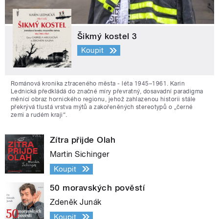
Šikmý kostel 3
Koupit
Románová kronika ztraceného města - léta 1945–1961. Karin
Lednická předkládá do značné míry převratný, dosavadní paradigma
měnící obraz hornického regionu, jehož zahlazenou historii stále
překrývá tlustá vrstva mýtů a zakořeněných stereotypů o „černé
zemi a rudém kraji“.
Zítra přijde Olah
Martin Sichinger
Koupit
50 moravských pověstí
Zdeněk Junák
Koupit