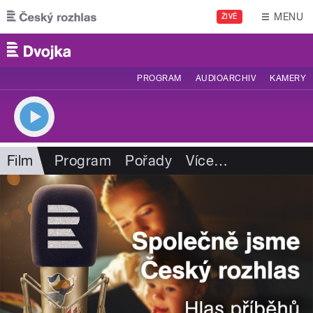
Přejít k hlavnímu obsahu
MENU
ŽIVĚ
PROGRAM
AUDIOARCHIV
KAMERY
Film
Program
Pořady
Více
…