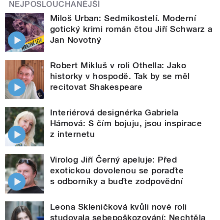
NEJPOSLOUCHANĚJŠÍ
Miloš Urban: Sedmikostelí. Moderní
gotický krimi román čtou Jiří Schwarz a
Jan Novotný
Robert Mikluš v roli Othella: Jako
historky v hospodě. Tak by se měl
recitovat Shakespeare
Interiérová designérka Gabriela
Hámová: S čím bojuju, jsou inspirace
z internetu
Virolog Jiří Černý apeluje: Před
exotickou dovolenou se poraďte
s odborníky a buďte zodpovědní
Leona Skleničková kvůli nové roli
studovala sebepoškozování: Nechtěla