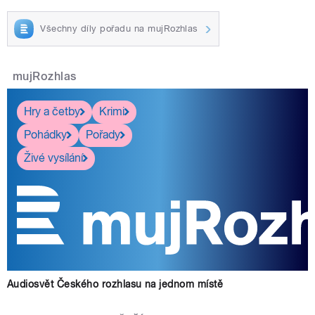
Všechny díly pořadu na mujRozhlas
mujRozhlas
Hry a četby
Krimi
Pohádky
Pořady
Živé vysílání
Audiosvět Českého rozhlasu na jednom místě