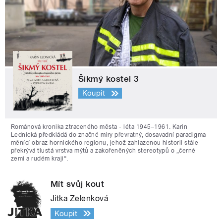
Šikmý kostel 3
Koupit
Románová kronika ztraceného města - léta 1945–1961. Karin
Lednická předkládá do značné míry převratný, dosavadní paradigma
měnící obraz hornického regionu, jehož zahlazenou historii stále
překrývá tlustá vrstva mýtů a zakořeněných stereotypů o „černé
zemi a rudém kraji“.
Mít svůj kout
Jitka Zelenková
Koupit