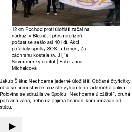
12km Pochod proti úložišti začal na
nádraží v Blatně. I přes nepřízeň
počasí se sešlo asi 40 lidí. Akci
pořádaly spolky SOS Lubenec, Za
záchranu kostela sv. Jiljí a
Severočeský ocelot | Foto: Jana
Michalcová
Jakub Šiška: Nechceme jaderné úložiště! Občané čtyřicítky
obcí se brání stavbě úložiště vyhořelého jaderného paliva.
Polovina se sdružila ve Spolku "Nechceme úložiště", druhá
polovina váhá, nebo už přijímá finanční kompenzace od
státu.