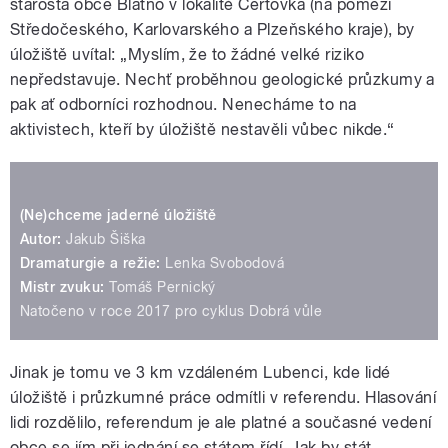
starosta obce Blatno v lokalitě Čertovka (na pomezí
Středočeského, Karlovarského a Plzeňského kraje), by
úložiště uvítal: „Myslím, že to žádné velké riziko
nepředstavuje. Nechť proběhnou geologické průzkumy a
pak ať odborníci rozhodnou. Nenecháme to na
aktivistech, kteří by úložiště nestavěli vůbec nikde.“
(Ne)chceme jaderné úložiště
Autor:
Jakub Šiška
Dramaturgie a režie:
Lenka Svobodová
Mistr zvuku:
Tomáš Pernický
Natočeno v roce 2017 pro cyklus Dobrá vůle
Jinak je tomu ve 3 km vzdáleném Lubenci, kde lidé
úložiště i průzkumné práce odmítli v referendu. Hlasování
lidi rozdělilo, referendum je ale platné a současné vedení
obce se jím při jednání se státem řídí. Jak by stát