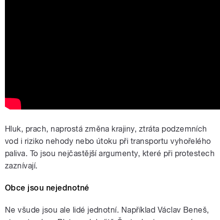
Hluk, prach, naprostá změna krajiny, ztráta podzemních
vod i riziko nehody nebo útoku při transportu vyhořelého
paliva. To jsou nejčastější argumenty, které při protestech
zaznívají.
Obce jsou nejednotné
Ne všude jsou ale lidé jednotní. Například Václav Beneš,