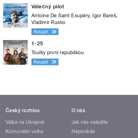
Válečný pilot
Antoine De Saint Exupéry, Igor Bareš,
Vladimír Rusko
Koupit
1-25
Toulky první republikou
Koupit
Český rozhlas
O nás
Válka na Ukrajině
Jak nás naladíte
Komunální volby
Nápověda