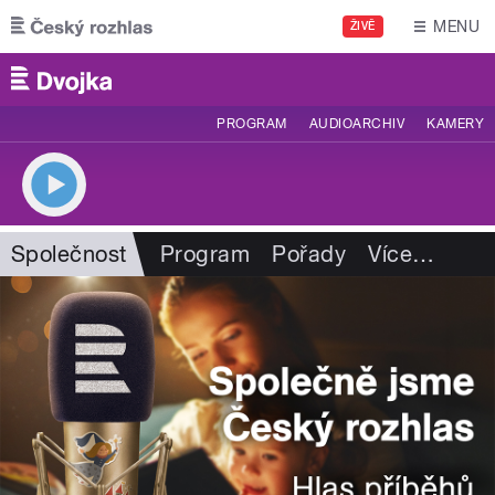
Přejít k hlavnímu obsahu
MENU
ŽIVĚ
PROGRAM
AUDIOARCHIV
KAMERY
Společnost
Program
Pořady
Více
…