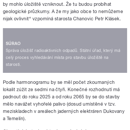
by mohlo úložiště vzniknout. Že tu budou probíhat
geologické průzkumy. A že my jako obce to nemůžeme
nijak ovlivnit“ vzpomíná starosta Chanovic Petr Klásek.
SÚRAO
Správa úložišť radioaktivních odpadů. Státní úřad, který má
celý proces vyhledávání místa pro stavbu úložiště na
starosti.
Podle harmonogramu by se měl počet zkoumaných
lokalit zúžit ze sedmi na čtyři. Konečné rozhodnutí má
padnout do roku 2025 a od roku 2065 by se do stavby
mělo navážet vyhořelé palivo (dosud umístěné v tzv.
meziskladech v areálech jaderných elektráren Dukovany
a Temelín).