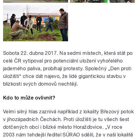
Sobota 22. dubna 2017. Na sedmi místech, která stát po
celé ČR vytipoval pro potenciální uložení vyhořelého
jaderného paliva, probíhají protesty. Společný „Den proti
úložišti“ chce dát najevo, že lidé gigantickou stavbu v
blízkosti svých domovů nechtějí.
Kdo to může ovlivnit?
Velmi silný hlas zaznívá například z lokality Březový potok
v jihozápadních Čechách. Proti úložišti je tu všech šest
dotčených obcí i blízké město Horažďovice. „V roce
2003 nám tehdejší ředitel SÚRAO sdělil, že v naší lokalitě