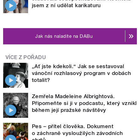
jsem z ní udělat karikaturu
Jak nás naladíte na DABu
VÍCE Z POŘADU
„Ať jste kdekoli.“ Jak se sestavoval
vánoční rozhlasový program v dobách
totalit?
Zemřela Madeleine Albrightová.
Připomeňte si ji v podcastu, který vznikl
během její pražské návštěvy
Pes – přítel člověka. Dokument
o záchraně vysloužilých závodních
chrtů