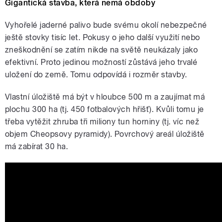
Gigantická stavba, která nemá obdoby
Vyhořelé jaderné palivo bude svému okolí nebezpečné
ještě stovky tisíc let. Pokusy o jeho další využití nebo
zneškodnění se zatím nikde na světě neukázaly jako
efektivní. Proto jedinou možností zůstává jeho trvalé
uložení do země. Tomu odpovídá i rozměr stavby.
Vlastní úložiště má být v hloubce 500 m a zaujímat má
plochu 300 ha (tj. 450 fotbalových hřišť). Kvůli tomu je
třeba vytěžit zhruba tři miliony tun horniny (tj. víc než
objem Cheopsovy pyramidy). Povrchový areál úložiště
má zabírat 30 ha.