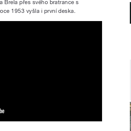
la Brela přes svého bratrance s
oce 1953 vyšla i první deska.