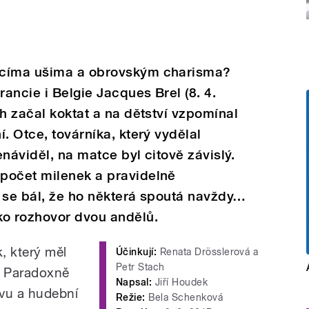
ícíma ušima a obrovským charisma?
ancie i Belgie Jacques Brel (8. 4.
ch začal koktat a na dětství vzpomínal
. Otce, továrníka, který vydělal
náviděl, na matce byl citově závislý.
počet milenek a pravidelně
 se bál, že ho některá spoutá navždy…
o rozhovor dvou andělů.
, který měl
Účinkují:
Renata Drösslerová a
Petr Stach
. Paradoxně
Napsal:
Jiří Houdek
ěvu a hudební
Režie:
Bela Schenková