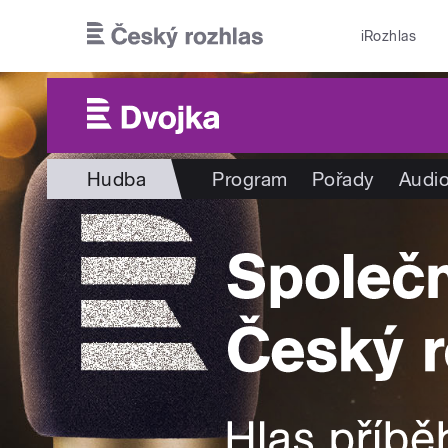
Přejít k hlavnímu obsahu
iRozhlas
Hudba
Program
Pořady
Audio