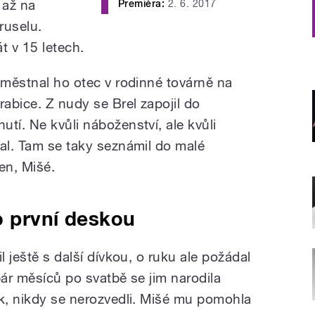
 až na
Premiéra:
2. 6. 2017
ruselu.
t v 15 letech.
aměstnal ho otec v rodinné továrně na
rabice. Z nudy se Brel zapojil do
tí. Ne kvůli náboženství, ale kvůli
dal. Tam se taky seznámil do malé
en, Mišé.
ho první deskou
l ještě s další dívkou, o ruku ale požádal
pár měsíců po svatbě se jim narodila
ek, nikdy se nerozvedli. Mišé mu pomohla