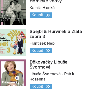
Hornické vdovy
Kamila Hladká
Koupit
Spejbl & Hurvínek a Zlatá
zebra 3
František Nepil
Koupit
Děkovačky Libuše
Švormové
Libuše Švormová - Patrik
Rozehnal
Koupit