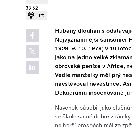
33:52
Hubený dlouhán s odstávaj
Nejvýznamnější šansoniér Fr
1929–9. 10. 1978) v 10 lete
jako na jedno velké zklamání
obrovské peníze v Africe, ne
Vedle manželky měl prý nes
navštěvoval nevěstince. Asi
Dokudrama inscenované jak
Navenek působil jako slušňák
ve škole samé dobré známky
nejhorší prospěch měl ze zp