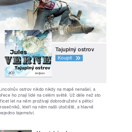
Tajuplný ostrov
Koupit
Lincolnův ostrov nikdo nikdy na mapě nenašel, a
přece ho znají lidé na celém světě. Už déle než sto
třicet let na něm prožívají dobrodružství s pěticí
trosečníků, kteří na něm našli útočiště, a hlavně
nejedno tajemství.