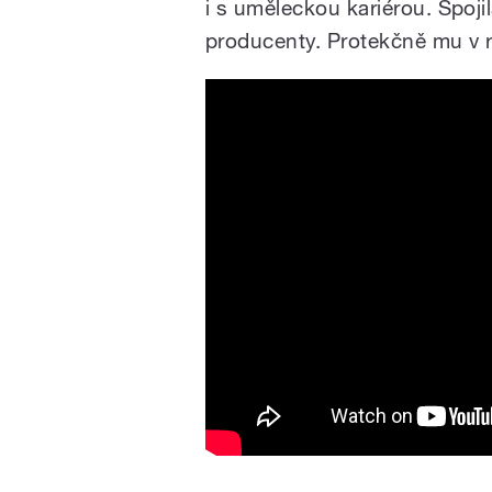
i s uměleckou kariérou. Spoji
producenty. Protekčně mu v r