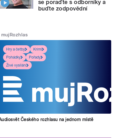
se poraďte s odborníky a
buďte zodpovědní
mujRozhlas
Hry a četby
Krimi
Pohádky
Pořady
Živé vysílání
Audiosvět Českého rozhlasu na jednom místě