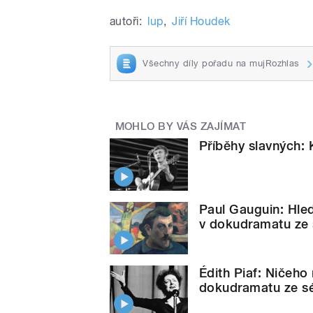
autoři:
lup
,
Jiří Houdek
Všechny díly pořadu na mujRozhlas
MOHLO BY VÁS ZAJÍMAT
Příběhy slavných: K
Paul Gauguin: Hled
v dokudramatu ze 
Édith Piaf: Ničeho n
dokudramatu ze sé