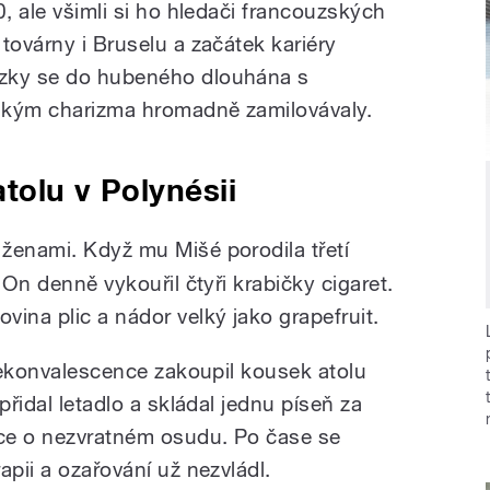
0, ale všimli si ho hledači francouzských
továrny i Bruselu a začátek kariéry
uzky se do hubeného dlouhána s
ským charizma hromadně zamilovávaly.
atolu v Polynésii
 ženami.
Když mu Mišé porodila třetí
 On denně vykouřil čtyři krabičky cigaret.
ina plic a nádor velký jako grapefruit.
 rekonvalescence zakoupil kousek atolu
přidal letadlo a skládal jednu píseň za
sce o nezvratném osudu. Po čase se
apii a ozařování už nezvládl.