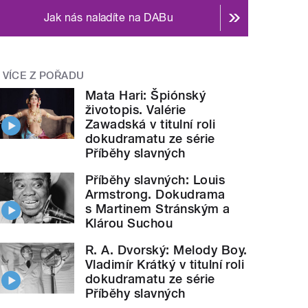
Jak nás naladíte na DABu
VÍCE Z POŘADU
Mata Hari: Špiónský
životopis. Valérie
Zawadská v titulní roli
dokudramatu ze série
Příběhy slavných
Příběhy slavných: Louis
Armstrong. Dokudrama
s Martinem Stránským a
Klárou Suchou
R. A. Dvorský: Melody Boy.
Vladimír Krátký v titulní roli
dokudramatu ze série
Příběhy slavných