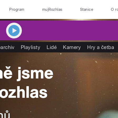
Program
mujRozhlas
Stanice
O r
archiv
Playlisty
Lidé
Kamery
Hry a četba