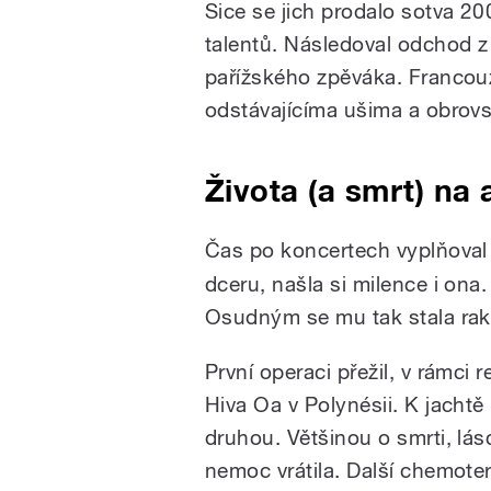
Sice se jich prodalo sotva 20
talentů. Následoval odchod z 
pařížského zpěváka. Franco
odstávajícíma ušima a obrov
Života (a smrt) na 
Čas po koncertech vyplňoval
dceru, našla si milence i ona.
Osudným se mu tak stala rakov
První operaci přežil, v rámci
Hiva Oa v Polynésii. K jachtě 
druhou. Většinou o smrti, lá
nemoc vrátila. Další chemoter