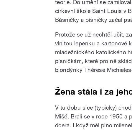
teorie. Do umění se zamiloval
církevní škole Saint Louis v B
Básničky a písničky začal psá
Protože se už nechtěl učit, z
vlnitou lepenku a kartonové k
mládežnického katolického hnu
písničkám, které pro ně sklá
blondýnky Thérese Michieles
Žena stála i za je
V tu dobu sice (typicky) chodi
Mišé. Brali se v roce 1950 a 
dcera. I když měl plno milen