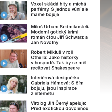
Voxel skládá hity a míchá
parfémy. S jednou vůní ale
marně bojuje
Miloš Urban: Sedmikostelí.
Moderní gotický krimi
román čtou Jiří Schwarz a
Jan Novotný
Robert Mikluš v roli
Othella: Jako historky
v hospodě. Tak by se měl
recitovat Shakespeare
Interiérová designérka
Gabriela Hámová: S čím
bojuju, jsou inspirace
z internetu
Virolog Jiří Černý apeluje:
Před exotickou dovolenou