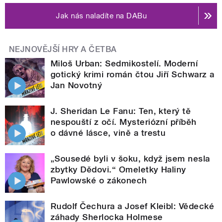
Jak nás naladíte na DABu
NEJNOVĚJŠÍ HRY A ČETBA
Miloš Urban: Sedmikostelí. Moderní
gotický krimi román čtou Jiří Schwarz a
Jan Novotný
J. Sheridan Le Fanu: Ten, který tě
nespouští z očí. Mysteriózní příběh
o dávné lásce, vině a trestu
„Sousedé byli v šoku, když jsem nesla
zbytky Dědovi.“ Omeletky Haliny
Pawlowské o zákonech
Rudolf Čechura a Josef Kleibl: Vědecké
záhady Sherlocka Holmese