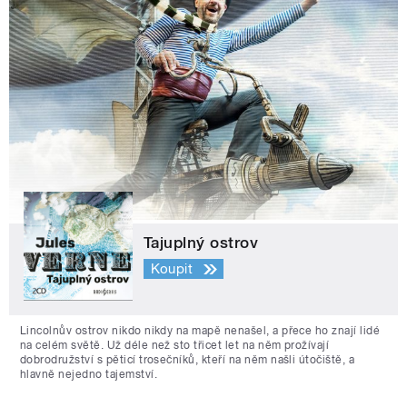
Tajuplný ostrov
Koupit
Lincolnův ostrov nikdo nikdy na mapě nenašel, a přece ho znají lidé
na celém světě. Už déle než sto třicet let na něm prožívají
dobrodružství s pěticí trosečníků, kteří na něm našli útočiště, a
hlavně nejedno tajemství.