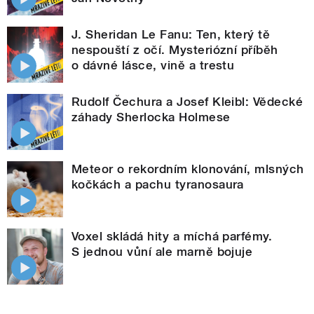
J. Sheridan Le Fanu: Ten, který tě
nespouští z očí. Mysteriózní příběh
o dávné lásce, vině a trestu
Rudolf Čechura a Josef Kleibl: Vědecké
záhady Sherlocka Holmese
Meteor o rekordním klonování, mlsných
kočkách a pachu tyranosaura
Voxel skládá hity a míchá parfémy.
S jednou vůní ale marně bojuje