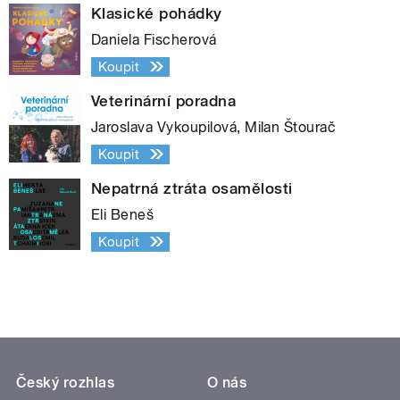
Klasické pohádky
Daniela Fischerová
Koupit
Veterinární poradna
Jaroslava Vykoupilová, Milan Štourač
Koupit
Nepatrná ztráta osamělosti
Eli Beneš
Koupit
Český rozhlas
O nás