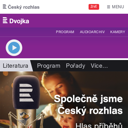
Přejít k hlavnímu obsahu
MENU
ŽIVĚ
PROGRAM
AUDIOARCHIV
KAMERY
Literatura
Program
Pořady
Více
…