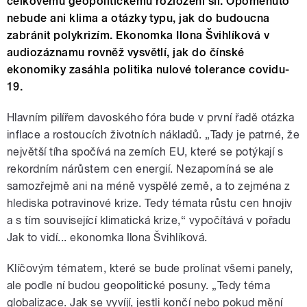
celkovému geopolitickému rozložení sil. Opomenuto
nebude ani klima a otázky typu, jak do budoucna
zabránit polykrizím. Ekonomka Ilona Švihlíková v
audiozáznamu rovněž vysvětlí, jak do čínské
ekonomiky zasáhla politika nulové tolerance covidu-
19.
Hlavním pilířem davoského fóra bude v první řadě otázka
inflace a rostoucích životních nákladů. „Tady je patrné, že
největší tíha spočívá na zemích EU, které se potýkají s
rekordním nárůstem cen energií. Nezapomíná se ale
samozřejmě ani na méně vyspělé země, a to zejména z
hlediska potravinové krize. Tedy témata růstu cen hnojiv
a s tím související klimatická krize,“ vypočítává v pořadu
Jak to vidí... ekonomka Ilona Švihlíková.
Klíčovým tématem, které se bude prolínat všemi panely,
ale podle ní budou geopolitické posuny. „Tedy téma
globalizace. Jak se vyvíjí, jestli končí nebo pokud mění