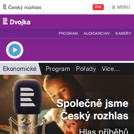
Přejít k hlavnímu obsahu
MENU
ŽIVĚ
PROGRAM
AUDIOARCHIV
KAMERY
Ekonomické
Program
Pořady
Více
…