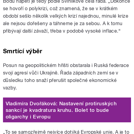
Bodů napětí je tedy podle Švihlíkové celá řada.
„
Dokonce
se hovoří o polykrizi, což znamená, že se v krátkém
období sešlo několik velkých krizí najednou, minulé krize
ale nejsou dořešeny a táhneme je za sebou. A k tomu
přibývají další závaží, třeba v podobě vysoké inflace.“
Smrtící výběr
Posun na geopolitickém hřišti obstarala i Ruská federace
svojí agresí vůči Ukrajině. Řada západních zemí se v
důsledku toho snaží přerušit společné ekonomické
vazby.
Vladimíra Dvořáková: Nastavení protiruských
sankcí je kvadratura kruhu. Bolet to bude
oligarchy i Evropu
„To se samozřejmě nejvíce dotýká Evropské unie. A je to