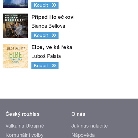
Koupit
Případ Holečkovi
Bianca Bellová
Koupit
Elbe, velká řeka
Luboš Palata
Koupit
Český rozhlas
O nás
Válka na Ukrajině
Jak nás naladíte
Komunální volby
Nápověda