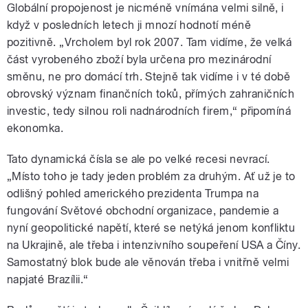
Globální propojenost je nicméně vnímána velmi silně, i
když v posledních letech ji mnozí hodnotí méně
pozitivně. „Vrcholem byl rok 2007. Tam vidíme, že velká
část vyrobeného zboží byla určena pro mezinárodní
směnu, ne pro domácí trh. Stejně tak vidíme i v té době
obrovský význam finančních toků, přímých zahraničních
investic, tedy silnou roli nadnárodních firem,“ připomíná
ekonomka.
Tato dynamická čísla se ale po velké recesi nevrací.
„Místo toho je tady jeden problém za druhým. Ať už je to
odlišný pohled amerického prezidenta Trumpa na
fungování Světové obchodní organizace, pandemie a
nyní geopolitické napětí, které se netýká jenom konfliktu
na Ukrajině, ale třeba i intenzivního soupeření USA a Číny.
Samostatný blok bude ale věnován třeba i vnitřně velmi
napjaté Brazílii.
“