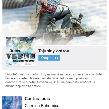
Tajuplný ostrov
Koupit
Lincolnův ostrov nikdo nikdy na mapě nenašel, a přece ho znají lidé
na celém světě. Už déle než sto třicet let na něm prožívají
dobrodružství s pěticí trosečníků, kteří na něm našli útočiště, a
hlavně nejedno tajemství.
Cantus lucis
Carmina Bohemica