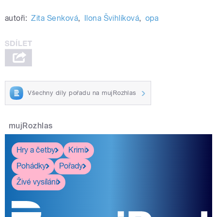
autoři:
Zita Senková
,
Ilona Švihlíková
,
opa
Všechny díly pořadu na mujRozhlas
mujRozhlas
Hry a četby
Krimi
Pohádky
Pořady
Živé vysílání