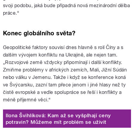
svoji podobu, jaká bude případná nová mezinárodní dělba
práce.“
Konec globálního světa?
Geopolitické faktory souvisí dnes hlavně s rolí Číny a s
dalším vývojem konfliktu na Ukrajině, ale nejen tam.
„Rozvojové země vždycky připomínají i další konflikty.
Zmiňme problémy v afrických zemích, Mali, Jižní Súdán
nebo válku v Jemenu. Takže i když se konference koná
ve Švýcarsku, zazní tam přece jenom i jiné hlasy než ty
čistě evropské a vedle spolupráce se řeší i konflikty a
méně příjemné věci.“
Ilona Švihlíková: Kam až se vyšplhají ceny
potravin? Můžeme mít problém se uživit