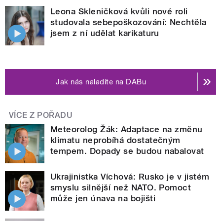
Leona Skleničková kvůli nové roli
studovala sebepoškozování: Nechtěla
jsem z ní udělat karikaturu
Jak nás naladíte na DABu
VÍCE Z POŘADU
Meteorolog Žák: Adaptace na změnu
klimatu neprobíhá dostatečným
tempem. Dopady se budou nabalovat
Ukrajinistka Víchová: Rusko je v jistém
smyslu silnější než NATO. Pomoct
může jen únava na bojišti