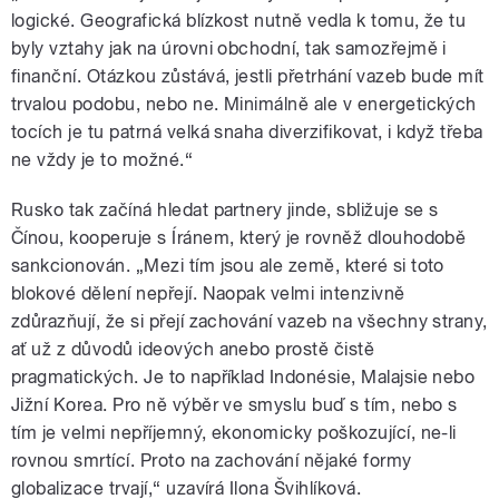
logické. Geografická blízkost nutně vedla k tomu, že tu
byly vztahy jak na úrovni obchodní, tak samozřejmě i
finanční. Otázkou zůstává, jestli přetrhání vazeb bude mít
trvalou podobu, nebo ne. Minimálně ale v energetických
tocích je tu patrná velká snaha diverzifikovat, i když třeba
ne vždy je to možné.“
Rusko tak začíná hledat partnery jinde, sbližuje se s
Čínou, kooperuje s Íránem, který je rovněž dlouhodobě
sankcionován. „Mezi tím jsou ale země, které si toto
blokové dělení nepřejí. Naopak velmi intenzivně
zdůrazňují, že si přejí zachování vazeb na všechny strany,
ať už z důvodů ideových anebo prostě čistě
pragmatických. Je to například Indonésie, Malajsie nebo
Jižní Korea. Pro ně výběr ve smyslu buď s tím, nebo s
tím je velmi nepříjemný, ekonomicky poškozující, ne-li
rovnou smrtící. Proto na zachování nějaké formy
globalizace trvají,“ uzavírá Ilona Švihlíková.