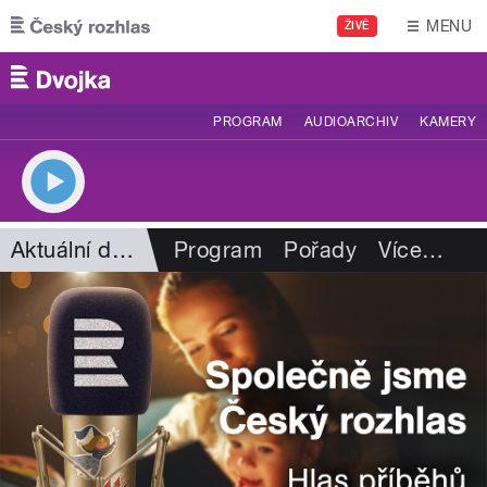
Přejít k hlavnímu obsahu
MENU
ŽIVĚ
PROGRAM
AUDIOARCHIV
KAMERY
Aktuální dění
Program
Pořady
Více
…