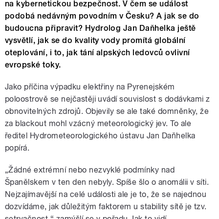
na kybernetickou bezpečnost. V čem se událost
podobá nedávným povodním v Česku? A jak se do
budoucna připravit? Hydrolog Jan Daňhelka ještě
vysvětlí, jak se do kvality vody promítá globální
oteplování, i to, jak tání alpských ledovců ovlivní
evropské toky.
Jako příčina výpadku elektřiny na Pyrenejském
poloostrově se nejčastěji uvádí souvislost s dodávkami z
obnovitelných zdrojů. Objevily se ale také domněnky, že
za blackout mohl vzácný meteorologický jev. To ale
ředitel Hydrometeorologického ústavu Jan Daňhelka
popírá.
„Žádné extrémní nebo nezvyklé podmínky nad
Španělskem v ten den nebyly. Spíše šlo o anomálii v síti.
Nejzajímavější na celé události ale je to, že se najednou
dozvídáme, jak důležitým faktorem u stability sítě je tzv.
setrvačnost,“ zamýšlí se v pořadu Jak to vidí...