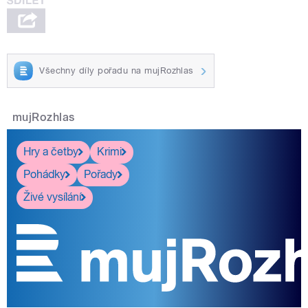
Všechny díly pořadu na mujRozhlas
mujRozhlas
Hry a četby
Krimi
Pohádky
Pořady
Živé vysílání