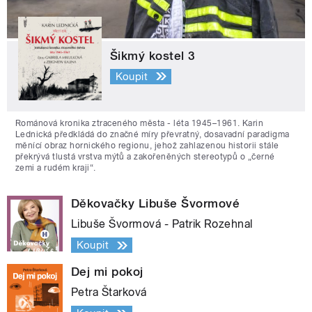
Šikmý kostel 3
Koupit
Románová kronika ztraceného města - léta 1945–1961. Karin
Lednická předkládá do značné míry převratný, dosavadní paradigma
měnící obraz hornického regionu, jehož zahlazenou historii stále
překrývá tlustá vrstva mýtů a zakořeněných stereotypů o „černé
zemi a rudém kraji“.
Děkovačky Libuše Švormové
Libuše Švormová - Patrik Rozehnal
Koupit
Dej mi pokoj
Petra Štarková