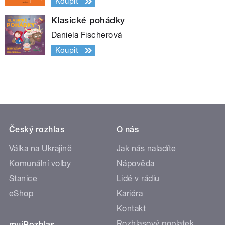
Koupit
Klasické pohádky
Daniela Fischerová
Koupit
Český rozhlas
O nás
Válka na Ukrajině
Jak nás naladíte
Komunální volby
Nápověda
Stanice
Lidé v rádiu
eShop
Kariéra
Kontakt
Rozhlasový poplatek
mujRozhlas