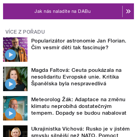
Jak nás naladíte na DABu
VÍCE Z POŘADU
Popularizátor astronomie Jan Florian.
Čím vesmír děti tak fascinuje?
Magda Faltová: Ceuta poukázala na
nesolidaritu Evropské unie. Kritika
Španělska byla nespravedlivá
Meteorolog Žák: Adaptace na změnu
klimatu neprobíhá dostatečným
tempem. Dopady se budou nabalovat
Ukrajinistka Víchová: Rusko je v jistém
smyslu silnější než NATO. Pomoct