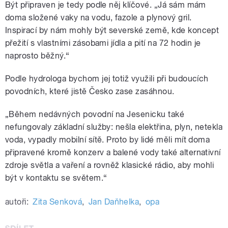
Být připraven je tedy podle něj klíčové.
„
Já sám mám
doma složené vaky na vodu, fazole a plynový gril.
Inspirací by nám mohly být severské země, kde koncept
přežití s vlastními zásobami jídla a pití na 72 hodin je
naprosto běžný.
“
Podle hydrologa bychom jej totiž využili při budoucích
povodních, které jistě Česko zase zasáhnou.
„B
ěhem nedávných povodní na Jesenicku také
nefungovaly z
ákladní služby: nešla elektřina, plyn, netekla
voda, vypadly mobilní sítě. Proto by lidé měli mít doma
připravené kromě konzerv a balené vody také alternativní
zdroje světla a vaření a rovněž klasické rádio, aby mohli
být v kontaktu se světem.“
autoři:
Zita Senková
,
Jan Daňhelka
,
opa