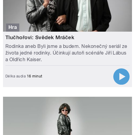
Hra
Tlučhořovi: Svědek Mráček
Rodinka aneb Byli jsme a budem. Nekonečný seriál ze
života jedné rodinky. Účinkují autoři scénáře Jiří Lábus
a Oldřich Kaiser.
Délka audia
16 minut