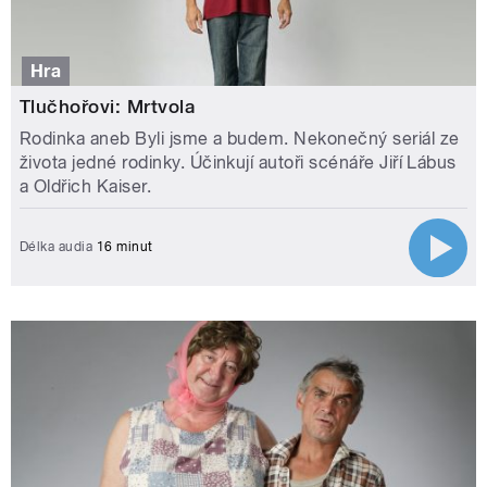
Hra
Tlučhořovi: Mrtvola
Rodinka aneb Byli jsme a budem. Nekonečný seriál ze
života jedné rodinky. Účinkují autoři scénáře Jiří Lábus
a Oldřich Kaiser.
Délka audia
16 minut