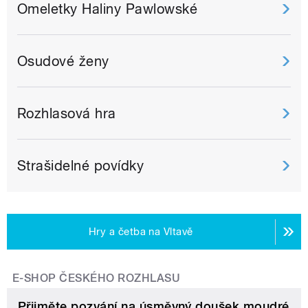
Omeletky Haliny Pawlowské
Osudové ženy
Rozhlasová hra
Strašidelné povídky
Hry a četba na Vltavě
E-SHOP ČESKÉHO ROZHLASU
Přijměte pozvání na úsměvný doušek moudré