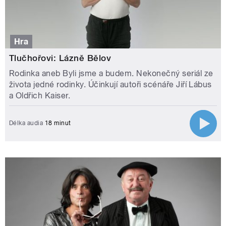
Hra
Tlučhořovi: Lázně Bělov
Rodinka aneb Byli jsme a budem. Nekonečný seriál ze
života jedné rodinky. Účinkují autoři scénáře Jiří Lábus
a Oldřich Kaiser.
Délka audia
18 minut