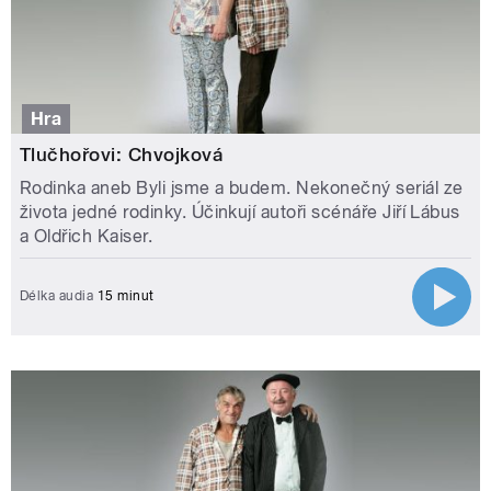
Hra
Tlučhořovi: Chvojková
Rodinka aneb Byli jsme a budem. Nekonečný seriál ze
života jedné rodinky. Účinkují autoři scénáře Jiří Lábus
a Oldřich Kaiser.
Délka audia
15 minut