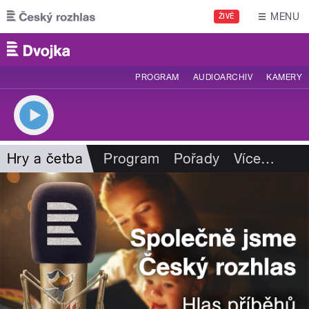
Přejít k hlavnímu obsahu
MENU
ŽIVĚ
PROGRAM
AUDIOARCHIV
KAMERY
Hry a četba
Program
Pořady
Více
…