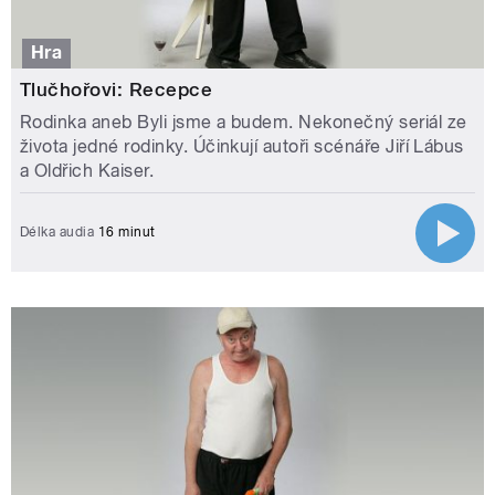
Hra
Tlučhořovi: Recepce
Rodinka aneb Byli jsme a budem. Nekonečný seriál ze
života jedné rodinky. Účinkují autoři scénáře Jiří Lábus
a Oldřich Kaiser.
Délka audia
16 minut