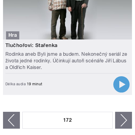
Hra
Tlučhořovi: Stařenka
Rodinka aneb Byli jsme a budem. Nekonečný seriál ze
života jedné rodinky. Účinkují autoři scénáře Jiří Lábus
a Oldřich Kaiser.
Délka audia
19 minut
STRÁNKY
172
n
zí