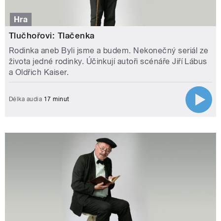
Hra
Tlučhořovi: Tlačenka
Rodinka aneb Byli jsme a budem. Nekonečný seriál ze
života jedné rodinky. Účinkují autoři scénáře Jiří Lábus
a Oldřich Kaiser.
Délka audia
17 minut