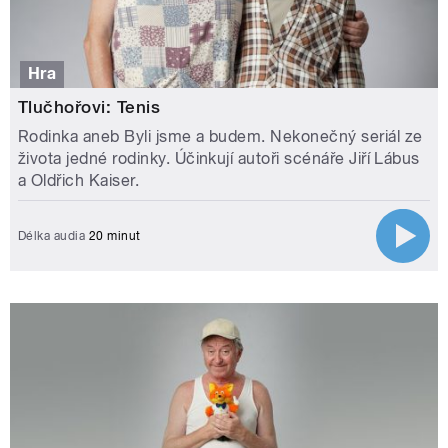
Hra
Tlučhořovi: Tenis
Rodinka aneb Byli jsme a budem. Nekonečný seriál ze
života jedné rodinky. Účinkují autoři scénáře Jiří Lábus
a Oldřich Kaiser.
Délka audia
20 minut