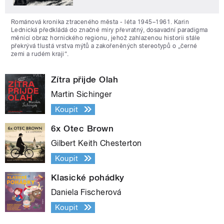
Románová kronika ztraceného města - léta 1945–1961. Karin
Lednická předkládá do značné míry převratný, dosavadní paradigma
měnící obraz hornického regionu, jehož zahlazenou historii stále
překrývá tlustá vrstva mýtů a zakořeněných stereotypů o „černé
zemi a rudém kraji“.
Zítra přijde Olah
Martin Sichinger
Koupit
6x Otec Brown
Gilbert Keith Chesterton
Koupit
Klasické pohádky
Daniela Fischerová
Koupit