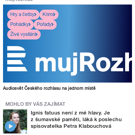
Hry a četby
Krimi
Pohádky
Pořady
Živé vysílání
Audiosvět Českého rozhlasu na jednom místě
MOHLO BY VÁS ZAJÍMAT
Ignis fatuus není z mé hlavy. Je
z šumavské paměti, láká k poslechu
spisovatelka Petra Klabouchová