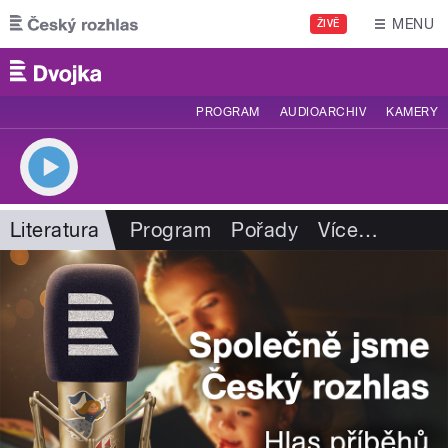
Přejít k hlavnímu obsahu
MENU
ŽIVĚ
PROGRAM
AUDIOARCHIV
KAMERY
Literatura
Program
Pořady
Více
…