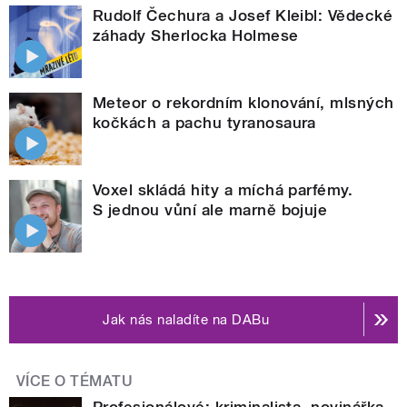
Rudolf Čechura a Josef Kleibl: Vědecké
záhady Sherlocka Holmese
Meteor o rekordním klonování, mlsných
kočkách a pachu tyranosaura
Voxel skládá hity a míchá parfémy.
S jednou vůní ale marně bojuje
Jak nás naladíte na DABu
VÍCE O TÉMATU
Profesionálové: kriminalista, novinářka,