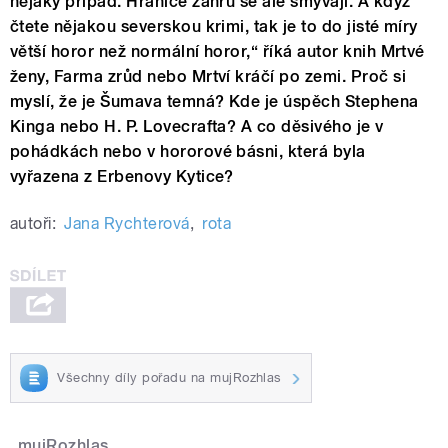
nějaký případ. Hranice žánrů se ale smývají. A když
čtete nějakou severskou krimi, tak je to do jisté míry
větší horor než normální horor,“ říká autor knih Mrtvé
ženy, Farma zrůd nebo Mrtví kráčí po zemi. Proč si
myslí, že je Šumava temná? Kde je úspěch Stephena
Kinga nebo H. P. Lovecrafta? A co děsivého je v
pohádkách nebo v hororové básni, která byla
vyřazena z Erbenovy Kytice?
autoři:
Jana Rychterová
,
rota
Všechny díly pořadu na mujRozhlas
mujRozhlas